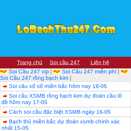
Trang chủ
Soi cầu 247
Liên hệ
Soi Cầu 247 vip
|
Soi Cầu 247 miễn phí
|
Soi Cầu 247 rồng bạch kim
|
Soi cầu xổ số miền bắc hôm nay 18-05
Soi cầu XSMB rồng bạch kim dự đoán cầu lô
đề hôm nay 17-05
Cách soi cầu đặc biệt XSMB ngày 16-05
Bạch thủ miền bắc dự đoán xsmb chính xác
nhất 15-05