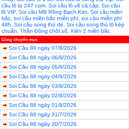
cầu lô to 247 com
,
Soi cầu lô về cả cặp
,
Soi cầu
lô VIP
,
Soi cầu MB Rồng Bạch Kim
,
Soi cầu miền
bắc
,
soi cầu miền bắc miễn phí
,
soi cầu miễn phí
48h
,
Soi cầu song thủ de
,
Soi cầu song thủ lô kép
chuẩn
,
Thần Đồng chốt số
,
Xiên 2 miền bắc
Cùng chuyên mục
Soi Cầu 88 ngày 07/8/2026
Soi Cầu 88 ngày 06/8/2026
Soi Cầu 88 ngày 05/8/2026
Soi Cầu 88 ngày 04/8/2026
Soi Cầu 88 ngày 03/8/2026
Soi Cầu 88 ngày 02/8/2026
Soi Cầu 88 ngày 01/8/2026
Soi Cầu 88 ngày 31/7/2026
Soi Cầu 88 ngày 30/7/2026