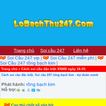
Trang chủ
Soi cầu 247
Liên hệ
Soi Cầu 247 vip
|
Soi Cầu 247 miễn phí
|
Soi Cầu 247 rồng bạch kim
|
Trang chủ
»
Cách soi cầu đặc biệt XSMB ngày 16-05
Cách soi cầu đặc biệt, Soi cầu 247 rồng bạch kim - dự đoán xsmb
Phát hành:
rồng bạch kim
Hỗ trợ:
Cao thủ chốt số vào bờ