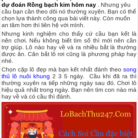
dự đoán Rồng bạch kim
hôm nay
. Nhưng yêu
cầu bạn cần theo dõi nó thường xuyên. Bạn có thể
chọn lựa thành công qua bài viết này. Còn muốn
an tâm hơn thì liên hệ với mình.
Nhưng kinh nghiệm cho thấy cứ cầu bạn kết là
nên chơi. Nếu không biết tìm số thì mới nên cần
trợ giúp. Lô nào hay về và ra nhiều bắt là thường
được ăn. Căn bắt lô rơi cũng là phương pháp hay
nhé.
Chọn cặp lô đẹp mà bạn kết nhất đánh theo
song
thủ lô nuôi khung
2 3 5 ngày. Cầu khi đã ra thì
thường xuyên ra tiếp những ngày sau đó. Chơi lô
hiệu quả nhất trong ngày. Bạn nên tìm con nào mà
hay về và có cầu thì đánh.