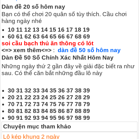
Dàn đề 20 số hôm nay
Bạn có thể chơi 20 quân số tùy thích. Cầu chơi
hàng ngày nhé
10 11 12 13 14 15 16 17 18 19
60 61 62 63 64 65 66 67 68 69
soi cầu bạch thủ ăn thông có lót
<=> xem thêm<=>
:
dàn đề 50 số hôm nay
Dàn Đề 50 Số Chính Xác Nhất Hôm Nay
Những ngày thứ 2 gần đây về giải đặc biết ra như
sau. Có thể căn bắt những đầu lô này
30 31 32 33 34 35 36 37 38 39
20 21 22 23 24 25 26 27 28 29
70 71 72 73 74 75 76 77 78 79
80 81 82 83 84 85 86 87 88 89
90 91 92 93 94 95 96 97 98 99
Chuyện mục tham khảo
Lô kép khung 2 ngày