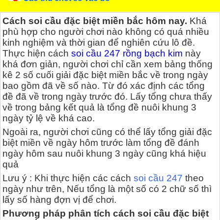
Cách soi cầu đặc biệt miền bắc hôm nay.
Khá
phù hợp cho người chơi nào không có quá nhiều
kinh nghiệm và thời gian để nghiên cứu lô đề.
Thực hiện cách
soi cầu 247 rồng bạch kim
này
khá đơn giản, người chơi chỉ cần xem bảng thống
kê 2 số cuối giải đặc biệt miền bắc về trong ngày
bao gồm đã về số nào. Từ đó xác định các tổng
đề đã về trong ngày trước đó. Lấy tổng chưa thấy
về trong bảng kết quả là tổng đề nuôi khung 3
ngày tỷ lệ về khá cao.
Ngoài ra, người chơi cũng có thể lấy tổng giải đặc
biệt miền về ngày hôm trước làm tổng đề đánh
ngày hôm sau nuôi khung 3 ngày cũng khá hiệu
quả
Lưu ý : Khi thực hiện các cách
soi cầu 247
theo
ngày như trên, Nếu tổng là một số có 2 chữ số thì
lấy số hàng đợn vị để chơi.
Phương pháp phân tích cách soi cầu đặc biệt