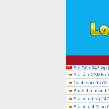
Soi Cầu 247 vip
Soi cầu XSMB rồ
Cách soi cầu đặ
Bạch thủ miền b
Soi cầu rồng 24
Soi cầu chốt số 