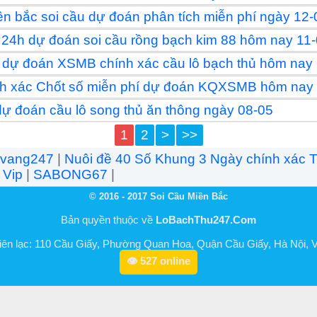
n bắc soi cầu dự đoán phân tích miễn phí ngày 12-
ố 24h dự đoán soi cầu rồng bạch kim 88 hôm nay 11
s dự đoán XSMB chính xác cầu lô bạch thủ hôm nay
nh xác Chốt số miễn phí dự đoán KQXSMB hôm nay
dự đoán cầu lô song thủ ăn thông ngày 08-05
1
2
>
>>
uvang247
|
Nuôi đề 40 Số Khung 3 Ngày chính xác T
 Vip
|
SABONG67
|
© 2016 - 2017 Soi Cầu Miền Bắc
Bản quyền thuộc về
LoBachThu247.Com
 liên lạc: 110 Cầu Giấy, Phường Quan Hoa, Quận Cầu Giấy, Hà Nội, 
👁️
527
online