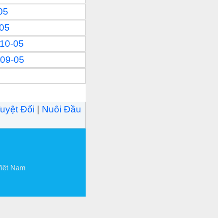
05
-05
 10-05
 09-05
uyệt Đối
|
Nuôi Đầu
Việt Nam