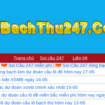
Trang chủ
Soi cầu 247
Liên hệ
|
Soi Cầu 247 miễn phí
|
Soi Cầu 247 rồng bạ
ng bạch kim dự đoán cầu lô đề hôm nay 17-05
c biệt XSMB ngày 16-05
ắc dự đoán xsmb chính xác nhất 15-05
7 dự đoán cầu lô đề miền bắc miễn phí hôm nay ngà
88 dự đoán cầu lô bạch thủ hôm nay 13-05