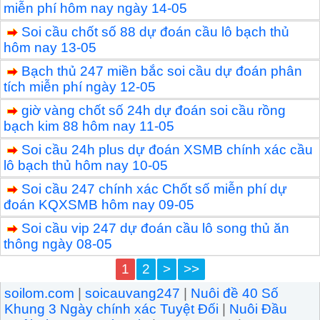
miễn phí hôm nay ngày 14-05
Soi cầu chốt số 88 dự đoán cầu lô bạch thủ
hôm nay 13-05
Bạch thủ 247 miền bắc soi cầu dự đoán phân
tích miễn phí ngày 12-05
giờ vàng chốt số 24h dự đoán soi cầu rồng
bạch kim 88 hôm nay 11-05
Soi cầu 24h plus dự đoán XSMB chính xác cầu
lô bạch thủ hôm nay 10-05
Soi cầu 247 chính xác Chốt số miễn phí dự
đoán KQXSMB hôm nay 09-05
Soi cầu vip 247 dự đoán cầu lô song thủ ăn
thông ngày 08-05
1
2
>
>>
soilom.com
|
soicauvang247
|
Nuôi đề 40 Số
Khung 3 Ngày chính xác Tuyệt Đối
|
Nuôi Đầu