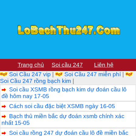
Trang chủ
Soi cầu 247
Liên hệ
Soi Cầu 247 vip
|
Soi Cầu 247 miễn phí
|
Soi Cầu 247 rồng bạch kim
|
Soi cầu XSMB rồng bạch kim dự đoán cầu lô
đề hôm nay 17-05
Cách soi cầu đặc biệt XSMB ngày 16-05
Bạch thủ miền bắc dự đoán xsmb chính xác
nhất 15-05
Soi cầu rồng 247 dự đoán cầu lô đề miền bắc