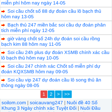
miễn phí hôm nay ngày 14-05
Soi cầu chốt số 88 dự đoán cầu lô bạch thủ
hôm nay 13-05
Bạch thủ 247 miền bắc soi cầu dự đoán phân
tích miễn phí ngày 12-05
giờ vàng chốt số 24h dự đoán soi cầu rồng
bạch kim 88 hôm nay 11-05
Soi cầu 24h plus dự đoán XSMB chính xác cầu
lô bạch thủ hôm nay 10-05
Soi cầu 247 chính xác Chốt số miễn phí dự
đoán KQXSMB hôm nay 09-05
Soi cầu vip 247 dự đoán cầu lô song thủ ăn
thông ngày 08-05
1
2
>
>>
soilom.com
|
soicauvang247
|
Nuôi đề 40 Số
Khung 3 Ngày chính xác Tuyệt Đối
|
Nuôi Đầu