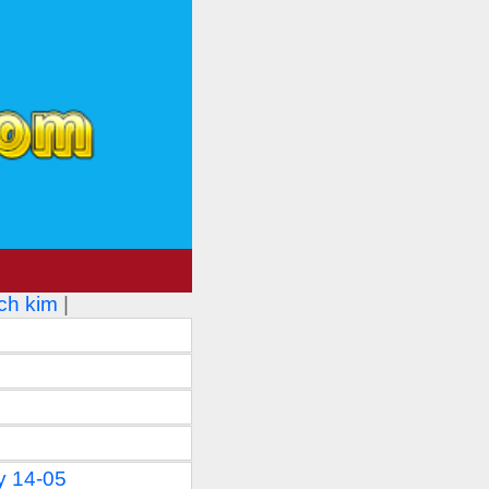
ch kim
|
y 14-05