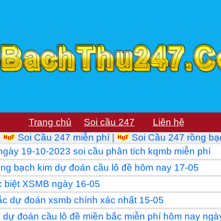
Trang chủ
Soi cầu 247
Liên hệ
|
Soi Cầu 247 miễn phí
|
Soi Cầu 247 rồng bạ
ày 19-10-2023 soi cầu phân tích kqmb miễn phí
ng bạch kim dự đoán cầu lô đề hôm nay 17-05
c biệt XSMB ngày 16-05
ắc dự đoán xsmb chính xác nhất 15-05
7 dự đoán cầu lô đề miền bắc miễn phí hôm nay ngà