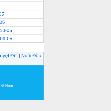
05
-05
 10-05
 09-05
uyệt Đối
|
Nuôi Đầu
Việt Nam