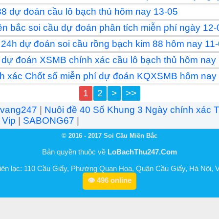
88 dự đoán cầu lô bạch thủ hôm nay 13-05
n bắc soi cầu dự đoán phân tích miễn phí ngày 12-
ố 24h dự đoán soi cầu rồng bạch kim 88 hôm nay 11
s dự đoán XSMB chính xác cầu lô bạch thủ hôm nay
nh xác Chốt số miễn phí dự đoán KQXSMB hôm nay
1
2
>
>>
uvang247
|
Nuôi đề 40 Số Khung 3 Ngày chính xác T
 Vip
|
SABONG67
|
© 2016 - 2017 Soi Cầu Miền Bắc
Bản quyền thuộc về
LoBachThu247.Com
 liên lạc: 110 Cầu Giấy, Phường Quan Hoa, Quận Cầu Giấy, Hà Nội, 
👁️
496
online