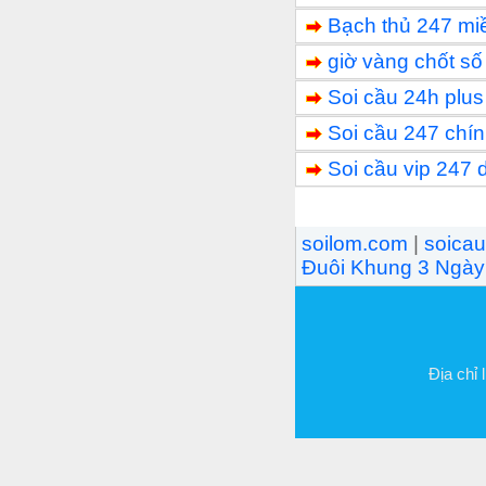
Bạch thủ 247 miề
giờ vàng chốt s
Soi cầu 24h plu
Soi cầu 247 chí
Soi cầu vip 247 
soilom.com
|
soica
Đuôi Khung 3 Ngày
Địa chỉ