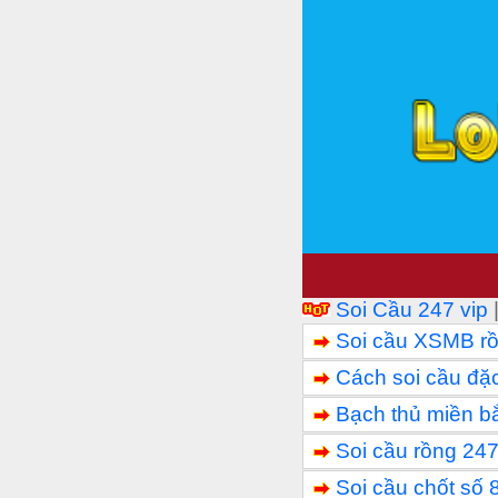
Soi Cầu 247 vip
Soi cầu XSMB rồ
Cách soi cầu đặ
Bạch thủ miền b
Soi cầu rồng 24
Soi cầu chốt số 