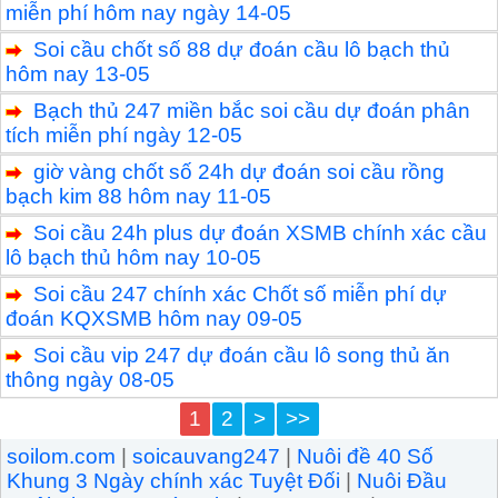
miễn phí hôm nay ngày 14-05
Soi cầu chốt số 88 dự đoán cầu lô bạch thủ
hôm nay 13-05
Bạch thủ 247 miền bắc soi cầu dự đoán phân
tích miễn phí ngày 12-05
giờ vàng chốt số 24h dự đoán soi cầu rồng
bạch kim 88 hôm nay 11-05
Soi cầu 24h plus dự đoán XSMB chính xác cầu
lô bạch thủ hôm nay 10-05
Soi cầu 247 chính xác Chốt số miễn phí dự
đoán KQXSMB hôm nay 09-05
Soi cầu vip 247 dự đoán cầu lô song thủ ăn
thông ngày 08-05
1
2
>
>>
soilom.com
|
soicauvang247
|
Nuôi đề 40 Số
Khung 3 Ngày chính xác Tuyệt Đối
|
Nuôi Đầu