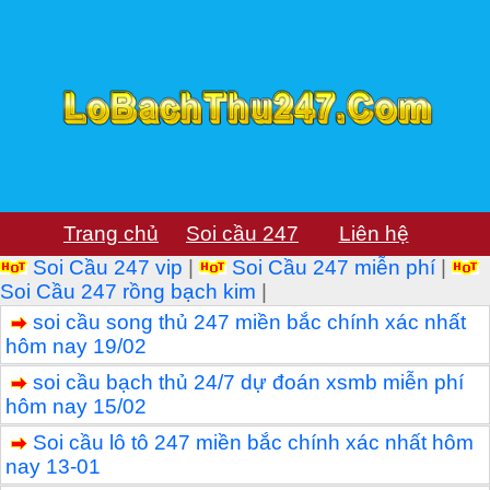
Trang chủ
Soi cầu 247
Liên hệ
Soi Cầu 247 vip
|
Soi Cầu 247 miễn phí
|
Soi Cầu 247 rồng bạch kim
|
soi cầu song thủ 247 miền bắc chính xác nhất
hôm nay 19/02
soi cầu bạch thủ 24/7 dự đoán xsmb miễn phí
hôm nay 15/02
Soi cầu lô tô 247 miền bắc chính xác nhất hôm
nay 13-01