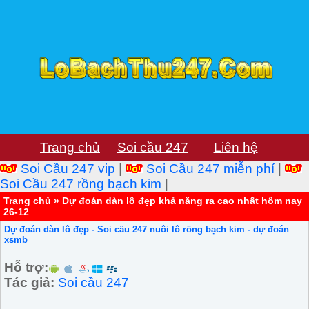
Trang chủ
Soi cầu 247
Liên hệ
Soi Cầu 247 vip
|
Soi Cầu 247 miễn phí
|
Soi Cầu 247 rồng bạch kim
|
Trang chủ
»
Dự đoán dàn lô đẹp khả năng ra cao nhất hôm nay
26-12
Dự đoán dàn lô đẹp - Soi cầu 247 nuôi lô rồng bạch kim - dự đoán
xsmb
Hỗ trợ:
Tác giả:
Soi cầu 247