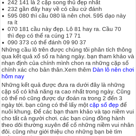
242 141 là 2 cặp song thủ đẹp nhất
232 gần đây hay về có cầu cứ đánh
595 080 thì cầu 080 là nên chơi. 595 dạo này
ra ít
070 181 cầu này đẹp. Lô 81 hay ra. Cầu 70
thì đẹp có thể ra cúng 17 71
090 373 có thể đánh 09 90 37
Những cầu lô trên được chúng tôi phân tích thông
qua kết quả xổ số ra hàng ngày. bạn tham khảo và
nhạn định của chính mình chon ra những cặp số
chính xác cho bản thân.Xem thêm
Dàn lô nên chơi
hôm nay
Những kết quả được đưa ra dưới đây là những
cặp số có khả năng ra cao nhất trong ngày. Cũng
có thể nó cũng được dự đoán ra trong 2 đến 3
ngày tới. bạn cũng có thể lấy một
cặp số đẹp
để
nuôi khung. Để các bạn tham khảo và tạo niềm vui
cho tất cả người chơi. các bạn cùng đồng hành
theo dõi thường xuyên để cố những niềm vui nhân
đôi. cũng như giới thiệu cho những bạn bè tìm