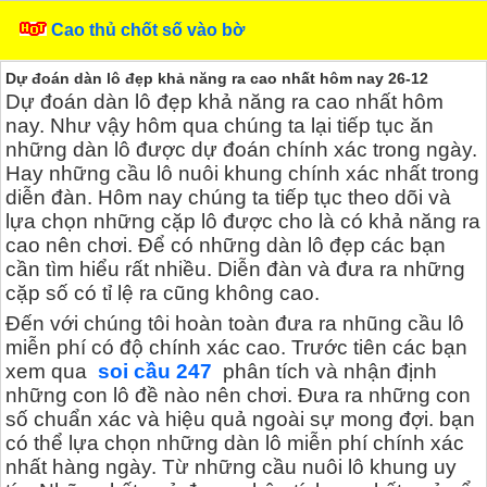
Cao thủ chốt số vào bờ
Dự đoán dàn lô đẹp khả năng ra cao nhất hôm nay 26-12
Dự đoán dàn lô đẹp khả năng ra cao nhất hôm
nay. Như vậy hôm qua chúng ta lại tiếp tục ăn
những dàn lô được dự đoán chính xác trong ngày.
Hay những cầu lô nuôi khung chính xác nhất trong
diễn đàn. Hôm nay chúng ta tiếp tục theo dõi và
lựa chọn những cặp lô được cho là có khả năng ra
cao nên chơi. Để có những dàn lô đẹp các bạn
cần tìm hiểu rất nhiều. Diễn đàn và đưa ra những
cặp số có tỉ lệ ra cũng không cao.
Đến với chúng tôi hoàn toàn đưa ra nhũng cầu lô
miễn phí có độ chính xác cao. Trước tiên các bạn
xem qua
soi cầu 247
phân tích và nhận định
những con lô đề nào nên chơi. Đưa ra những con
số chuẩn xác và hiệu quả ngoài sự mong đợi. bạn
có thể lựa chọn những dàn lô miễn phí chính xác
nhất hàng ngày. Từ những cầu nuôi lô khung uy