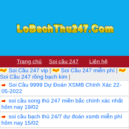
Trang chủ
Soi cầu 247
Liên hệ
Soi Cầu 247 vip
|
Soi Cầu 247 miễn phí
|
Soi Cầu 247 rồng bạch kim
|
Soi Cầu 9999 Dự Đoán XSMB Chính Xác 22-
05-2022
soi cầu song thủ 247 miền bắc chính xác nhất
hôm nay 19/02
soi cầu bạch thủ 24/7 dự đoán xsmb miễn phí
hôm nay 15/02