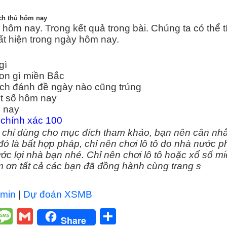
ạch thủ hôm nay
 hôm nay. Trong kết quả trong bài. Chúng ta có thể t
ất hiện trong ngày hôm nay.
gì
on gì miền Bắc
ch đánh đề ngày nào cũng trúng
t số hôm nay
 nay
 chính xác 100
 chỉ dùng cho mục đích tham khảo, bạn nên cân nhắc
 đó là bất hợp pháp, chỉ nên chơi lô tô do nhà nước 
ớc lợi nhà bạn nhé.
Chỉ nên chơi lô tô hoặc xổ số 
 ơn tất cả các bạn đã đồng hành cùng trang s
dmin
|
Dự đoán XSMB
V
M
G
S
Share