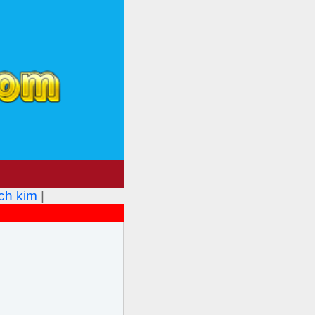
ch kim
|