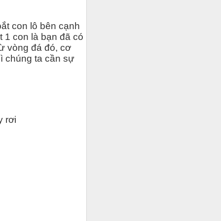
bắt con lô bên cạnh
ót 1 con là bạn đã có
từ vòng đá đó, cơ
ì chúng ta cần sự
 rơi