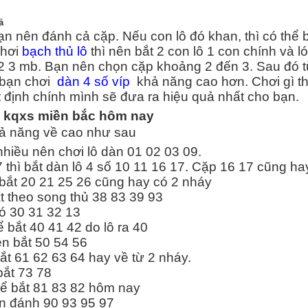
ả
ạn nên đánh cả cặp. Nếu con lô đó khan, thì có thể 
chơi
bạch thủ lô
thì nên bắt 2 con lô 1 con chính và l
 2 3 mb. Bạn nên chọn cặp khoảng 2 đến 3. Sau đó 
 bạn chơi
dàn 4 số víp
khả năng cao hơn. Chơi gì th
 định chính mình sẽ đưa ra hiệu quả nhất cho bạn.
h kqxs miền bắc hôm nay
ả năng về cao như sau
nhiều nên chơi lô dàn 01 02 03 09.
 thì bắt dàn lô 4 số 10 11 16 17. Cặp 16 17 cũng hay
ì bắt 20 21 25 26 cũng hay có 2 nháy
ắt theo song thủ 38 83 39 93
có 30 31 32 13
 bắt 40 41 42 do lô ra 40
ên bắt 50 54 56
ắt 61 62 63 64 hay về từ 2 nháy.
bắt 73 78
ể bắt 81 83 82 hôm nay
ên đánh 90 93 95 97