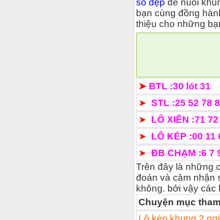
số đẹp
để nuôi khun
bạn cùng đồng hành
thiệu cho những bạn
➤
BTL :30 lót 31
➤
STL :25 52 78 8
➤
LÔ XIÊN :71 72
➤
LÔ KÉP :00 11 
➤
ĐB CHẠM :6 7 
Trên đây là những 
đoán và cảm nhận s
không. bởi vậy các
Chuyện mục tha
Lô kép khung 2 ng