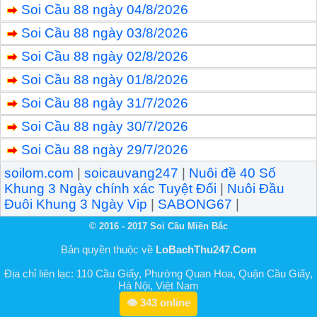
Soi Cầu 88 ngày 04/8/2026
Soi Cầu 88 ngày 03/8/2026
Soi Cầu 88 ngày 02/8/2026
Soi Cầu 88 ngày 01/8/2026
Soi Cầu 88 ngày 31/7/2026
Soi Cầu 88 ngày 30/7/2026
Soi Cầu 88 ngày 29/7/2026
soilom.com
|
soicauvang247
|
Nuôi đề 40 Số
Khung 3 Ngày chính xác Tuyệt Đối
|
Nuôi Đầu
Đuôi Khung 3 Ngày Vip
|
SABONG67
|
© 2016 - 2017 Soi Cầu Miền Bắc
Bản quyền thuộc về
LoBachThu247.Com
Địa chỉ liên lạc: 110 Cầu Giấy, Phường Quan Hoa, Quận Cầu Giấy,
Hà Nội, Việt Nam
👁️
343
online