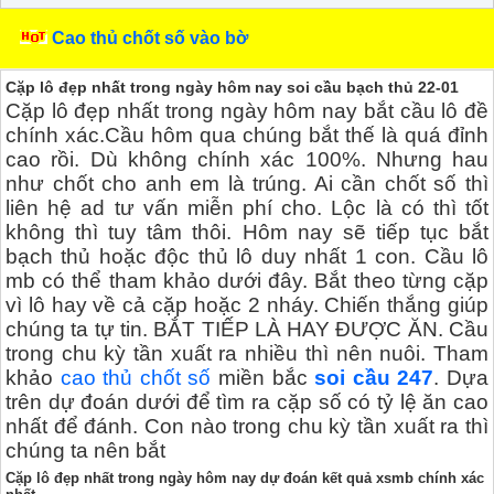
Cao thủ chốt số vào bờ
Cặp lô đẹp nhất trong ngày hôm nay soi cầu bạch thủ 22-01
Cặp lô đẹp nhất trong ngày hôm nay bắt cầu lô đề
chính xác.Cầu hôm qua chúng bắt thế là quá đỉnh
cao rồi. Dù không chính xác 100%. Nhưng hau
như chốt cho anh em là trúng. Ai cần chốt số thì
liên hệ ad tư vấn miễn phí cho. Lộc là có thì tốt
không thì tuy tâm thôi. Hôm nay sẽ tiếp tục bắt
bạch thủ hoặc độc thủ lô duy nhất 1 con. Cầu lô
mb có thể tham khảo dưới đây. Bắt theo từng cặp
vì lô hay về cả cặp hoặc 2 nháy. Chiến thắng giúp
chúng ta tự tin. BẮT TIẾP LÀ HAY ĐƯỢC ĂN. Cầu
trong chu kỳ tần xuất ra nhiều thì nên nuôi. Tham
khảo
cao thủ chốt số
miền bắc
soi cầu 247
. Dựa
trên dự đoán dưới để tìm ra cặp số có tỷ lệ ăn cao
nhất để đánh. Con nào trong chu kỳ tần xuất ra thì
chúng ta nên bắt
Cặp lô đẹp nhất trong ngày hôm nay dự đoán kết quả xsmb chính xác