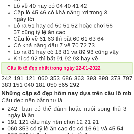
Lô về 40 hay có 04 40 41 42
Cặp lô 45 46 có khả năng rơi trong 3
ngày tới
Lô ra 51 hay có 50 51 52 hoặc chơi 56
57 cũng tỷ lệ ăn cao
Cầu lô về 61 63 thì bắt 60 61 63 64
Có khả năng đầu 7 về 70 72 73
Lo ra 81 hay có 18 81 và 89 98 cũng vậy
Khi có 92 thì bắt 91 92 93 hay về
Cầu lô tô đẹp nhất trong ngày 22-01-2022
242 191 121 060 353 686 363 393 898 373 797
383 151 040 181 050 565 292
Những cặp số đẹp hôm nay dựa trên cầu lô mb
Cầu đẹp nên bắt như là
242 bạn có thể đánh hoặc nuôi song thủ 3
ngày là ăn
191 121 cầu này nên chơi 12 21 91
060 353 có tỷ lệ ăn cao do có 16 61 và 45 54