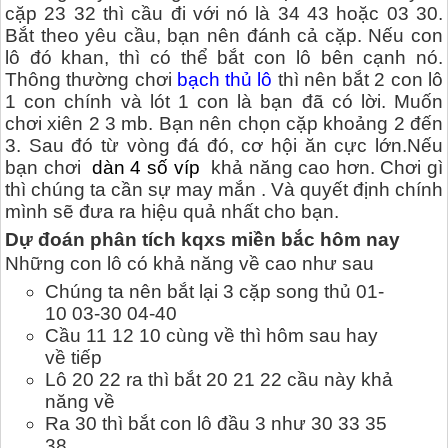
cặp 23 32 thì cầu đi với nó là 34 43 hoặc 03 30.
Bắt theo yêu cầu, bạn nên đánh cả cặp. Nếu con
lô đó khan, thì có thể bắt con lô bên cạnh nó.
Thông thường chơi
bạch thủ lô
thì nên bắt 2 con lô
1 con chính và lót 1 con là bạn đã có lời. Muốn
chơi xiên 2 3 mb. Bạn nên chọn cặp khoảng 2 đến
3. Sau đó từ vòng đá đó, cơ hội ăn cực lớn.Nếu
bạn chơi
dàn 4 số víp
khả năng cao hơn. Chơi gì
thì chúng ta cần sự may mắn . Và quyết định chính
mình sẽ đưa ra hiệu quả nhất cho bạn.
Dự đoán phân tích kqxs miền bắc hôm nay
Những con lô có khả năng về cao như sau
Chúng ta nên bắt lại 3 cặp song thủ 01-
10 03-30 04-40
Cầu 11 12 10 cùng về thì hôm sau hay
về tiếp
Lô 20 22 ra thì bắt 20 21 22 cầu này khả
năng về
Ra 30 thì bắt con lô đầu 3 như 30 33 35
38