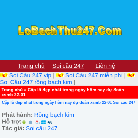
Trang chủ
Soi cầu 247
Liên hệ
Soi Cầu 247 vip
|
Soi Cầu 247 miễn phí
|
Soi Cầu 247 rồng bạch kim
|
Trang chủ
»
Cặp lô đẹp nhất trong ngày hôm nay dự đoán
xsmb 22-01
Cặp lô đẹp nhất trong ngày hôm nay dự đoán xsmb 22-01 Soi cầu 247
Phát hành:
Rồng bạch kim
Hỗ trợ:
Tác giả:
Soi cầu 247