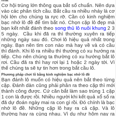
nhất
Cơ hội trúng lớn thông qua bắt số chuẩn. Nên dựa
vào các phân tích cầu. Bắt cầu ra nhiều nháy là cơ
hội lớn cho chúng ta rực rỡ. Cần có kinh nghiệm
bạc nhớ lô đề để tìm bắt nó. Chọn cặp lô đẹp mà
bạn kết nhất đánh theo
song thủ lô nuôi khung
2 3
5 ngày. Cầu khi đã ra thì thường xuyên ra tiếp
những ngày sau đó. Chơi lô hiệu quả nhất trong
ngày. Bạn nên tìm con nào mà hay về và có cầu
thì đánh. Khi lô ra nhiều thì thường có xu hướng ra
tiếp. Cho nên chúng ta thường có xu hướng bắt lô
rơi. Cầu đã ra thì hay rơi lại 1 hoặc 2 ngày tới. Vì
thế chúng ta sẽ tự tin hơn trong bắt cầu lô.
Phương pháp chơi lô bằng kinh nghiệm bạc nhớ lô đề
Bạn đánh lô muốn có hiệu quả nên bắt theo từng
cặp. Đánh dàn cũng phải phân ra theo cặp thì mới
thành công được. Cứ căn bắt làm sao trúng 1 cặp
1 con là được rồi. Nhiều người khi kết quả xổ số ra
đã dự đoán ngày mai ra con gì rồi. Đó chính là bạc
nhớ lô đề. Những cặp lô hay ra cả cặp. Và lô
thường hay ra cùng nhau. Vì dụ như hôm nay ra