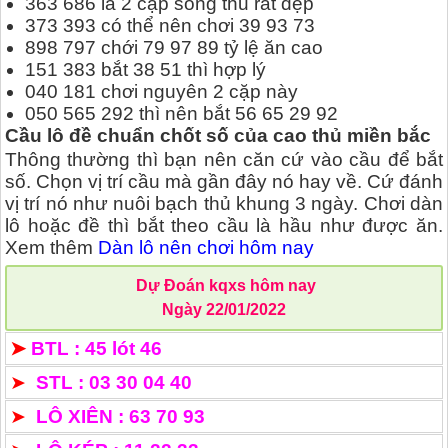
363 686 là 2 cặp song thủ rất đẹp
373 393 có thể nên chơi 39 93 73
898 797 chới 79 97 89 tỷ lệ ăn cao
151 383 bắt 38 51 thì hợp lý
040 181 chơi nguyên 2 cặp này
050 565 292 thì nên bắt 56 65 29 92
Cầu lô đề chuẩn chốt số của cao thủ miền bắc
Thông thường thì bạn nên căn cứ vào cầu để bắt
số. Chọn vị trí cầu mà gần đây nó hay về. Cứ đánh
vị trí nó như nuôi bạch thủ khung 3 ngày. Chơi dàn
lô hoặc đề thì bắt theo cầu là hầu như được ăn.
Xem thêm
Dàn lô nên chơi hôm nay
Dự Đoán kqxs hôm nay
Ngày 22/01/2022
➤
BTL : 45 lót 46
➤
STL : 03 30 04 40
➤
LÔ XIÊN : 63 70 93