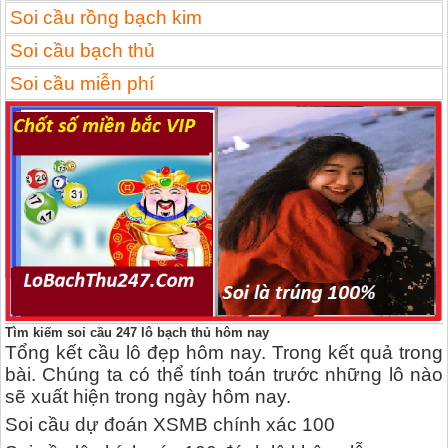
Soi cầu rồng bạch kim
Soi cầu bạch thủ
Soi cầu miễn phí
Tìm kiếm soi cầu 247 lô bạch thủ hôm nay
Tổng kết cầu lô đẹp hôm nay. Trong kết quả trong
bài. Chúng ta có thể tính toán trước những lô nào
sẽ xuất hiện trong ngày hôm nay.
Soi cầu dự đoán XSMB chính xác 100