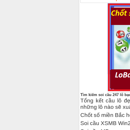
Tìm kiếm soi cầu 247 lô b
Tổng kết cầu lô đẹ
những lô nào sẽ xu
Chốt số miền Bắc 
Soi cầu XSMB Win