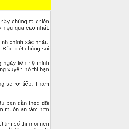
này chúng ta chiến
ó hiệu quả cao nhất.
định chính xác nhất.
. Đặc biệt chúng soi
g ngày liên hệ mình
ng xuyên nó thì bạn
ng sẽ rơi tiếp. Tham
ầu bạn cần theo dõi
Còn muốn an tâm hơn
t tìm số thì mới nên