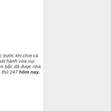
 trước khi chơi và
phát hành vừa vui
iền bắc đã được nhà
 thủ 247
hôm nay.