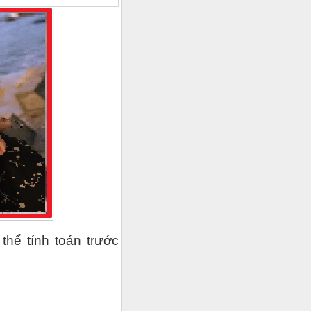
thể tính toán trước