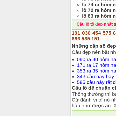
lô 74 ra hôm 
lô 72 ra hôm n
lô 83 ra hôm 
Cầu lô tô đẹp nhất t
191 030 454 575 6
686 535 151
Những cặp số đẹp
Cầu đẹp nên bắt nh
090 ra 90 hôm na
171 ra 17 hôm nay
353 ra 35 hôm na
343 cầu này hay r
585 cầu này rất 
Cầu lô đề chuẩn c
Thông thường thì bạ
Cứ đánh vị trí nó n
hầu như được ăn.