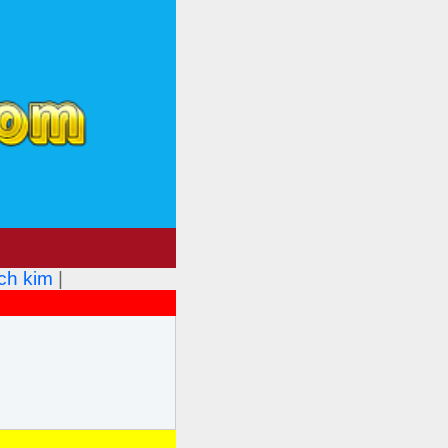
ch kim
|