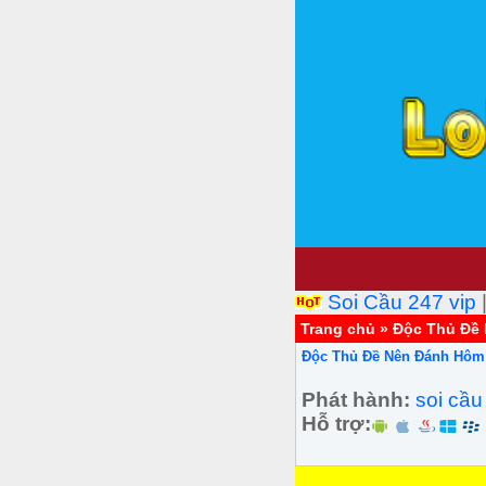
Soi Cầu 247 vip
Trang chủ
»
Độc Thủ Đề 
Độc Thủ Đề Nên Đánh Hôm
Phát hành:
soi cầu
Hỗ trợ: