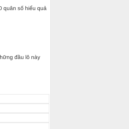
0 quân số hiểu quả
những đầu lô này