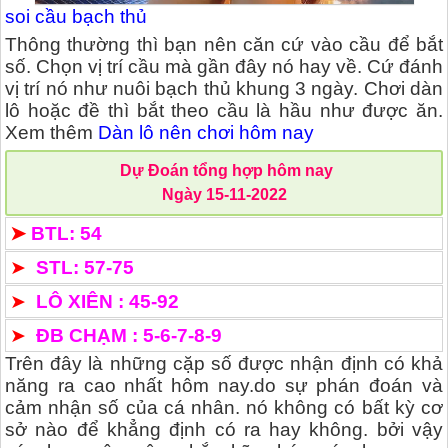
soi cầu bạch thủ
Thông thường thì bạn nên căn cứ vào cầu để bắt
số. Chọn vị trí cầu mà gần đây nó hay về. Cứ đánh
vị trí nó như nuôi bạch thủ khung 3 ngày. Chơi dàn
lô hoặc đề thì bắt theo cầu là hầu như được ăn.
Xem thêm
Dàn lô nên chơi hôm nay
Dự Đoán tổng hợp hôm nay
Ngày 15-11-2022
➤
BTL: 54
➤
STL: 57-75
➤
LÔ XIÊN : 45-92
➤
ĐB CHẠM : 5-6-7-8-9
Trên đây là những cặp số được nhận định có khả
năng ra cao nhất hôm nay.do sự phán đoán và
cảm nhận số của cá nhân. nó không có bất kỳ cơ
sở nào để khẳng định có ra hay không. bởi vậy