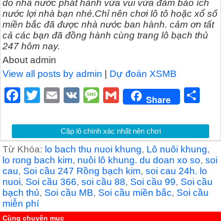
do nhà nước phát hành vừa vui vừa đảm bảo ích
nước lợi nhà bạn nhé.
Chỉ nên chơi lô tô hoặc xổ số
miền bắc đã được nhà nước ban hành. cảm ơn tất
cả các bạn đã đồng hành cùng trang lô bạch thủ
247
hôm
nay.
About admin
View all posts by admin
|
Dự đoán XSMB
F
T
E
V
M
G
S
Share
a
wi
m
K
e
m
h
c
tt
ail
ss
ail
ar
Cặp lô chính xác nhất nên chơi
e
er
a
e
Từ Khóa:
lo bach thu nuoi khung
,
Lô nuôi khung
,
b
g
lo rong bach kim
,
nuôi lô khung. du doan xo so
,
soi
o
e
cau
,
Soi cầu 247 Rồng bạch kim
,
soi cau 24h. lo
nuoi
,
Soi cầu 366
,
soi cầu 88
,
Soi cầu 99
,
Soi cầu
o
bạch thủ
,
Soi cầu MB
,
Soi cầu miền bắc
,
Soi cầu
k
miễn phí
Cùng chuyên mục