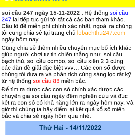
soi cầu 247 ngày 15-11-2022
.
Hệ thống
soi cầu
247
lại tiếp tục gửi tới tất cả các bạn tham khảo.
Cầu lô đề miễn phí chính xác nhất, ngoài ra chúng
tôi cũng chia sẻ tại trang chủ
lobachthu247.com
ngày hôm nay.
Cũng chia sẻ thêm nhiều chuyên mục bổ ích khác
giúp người chơi tự tin chiến thắng như. soi cầu
bạch thủ, soi cầu combo, soi cầu xiên 2 3 cùng
các dàn đề giải đặc biệt vvv… Các con số được
chúng tôi đưa ra và phân tích cùng sàng lọc rất kỹ
từ hệ thống
soi cầu 88
miền bắc.
Để tìm ra được các con số chính xác được các
chuyên gia soi cầu ngày đêm nghiên cứu và đúc
kết ra con số có khả năng lớn ra ngày hôm nay. Và
giờ thì chúng ta hãy điểm lại kết quả xổ số miền
bắc và chia sẻ ngày hôm qua nhé.