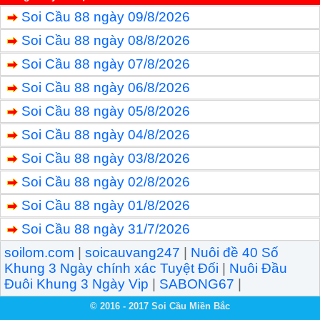
Soi Cầu 88 ngày 09/8/2026
Soi Cầu 88 ngày 08/8/2026
Soi Cầu 88 ngày 07/8/2026
Soi Cầu 88 ngày 06/8/2026
Soi Cầu 88 ngày 05/8/2026
Soi Cầu 88 ngày 04/8/2026
Soi Cầu 88 ngày 03/8/2026
Soi Cầu 88 ngày 02/8/2026
Soi Cầu 88 ngày 01/8/2026
Soi Cầu 88 ngày 31/7/2026
soilom.com
|
soicauvang247
|
Nuôi đề 40 Số
Khung 3 Ngày chính xác Tuyệt Đối
|
Nuôi Đầu
Đuôi Khung 3 Ngày Vip
|
SABONG67
|
© 2016 - 2017 Soi Cầu Miền Bắc