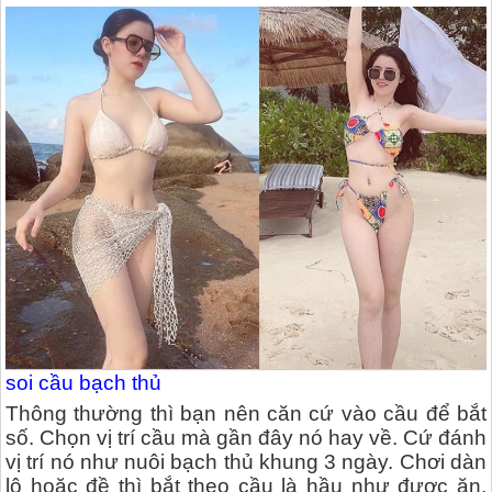
soi cầu bạch thủ
Thông thường thì bạn nên căn cứ vào cầu để bắt
số. Chọn vị trí cầu mà gần đây nó hay về. Cứ đánh
vị trí nó như nuôi bạch thủ khung 3 ngày. Chơi dàn
lô hoặc đề thì bắt theo cầu là hầu như được ăn.