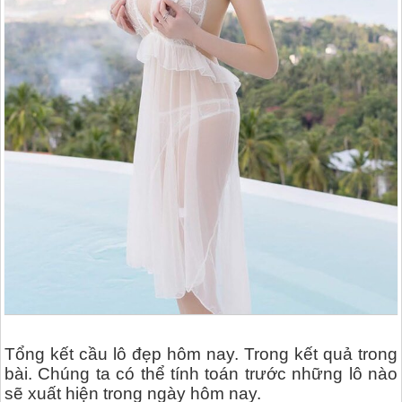
Tổng kết cầu lô đẹp hôm nay. Trong kết quả trong
bài. Chúng ta có thể tính toán trước những lô nào
sẽ xuất hiện trong ngày hôm nay.