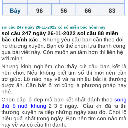
soi cầu 247 ngày 26-11-2022 xổ số miền bắc hôm nay
soi cầu 247 ngày 26-11-2022 soi cầu 88 miền
bắc chính xác
. Nhưng yêu cầu bạn cần theo dõi
nó thường xuyên. Bạn có thể chọn lựa thành công
qua bài viết này. Còn muốn an tâm hơn thì liên hệ
với mình.
Nhưng kinh nghiệm cho thấy cứ cầu bạn kết là
nên chơi. Nếu không biết tìm số thì mới nên cần
trợ giúp. Lô nào hay về và ra nhiều bắt là thường
được ăn. Căn bắt lô rơi cũng là phương pháp hay
nhé.
Chọn cặp lô đẹp mà bạn kết nhất đánh theo
song
thủ lô nuôi khung
2 3 5 ngày. Cầu khi đã ra thì
thường xuyên ra tiếp những ngày sau đó. Chơi lô
hiệu quả nhất trong ngày. Bạn nên tìm con nào mà
hay về và có cầu thì đánh.