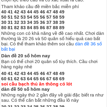
Tham khảo cầu đề miền bắc miễn phí
40 41 42 43 44 45 46 47 48 49
50 51 52 53 54 55 56 57 58 59
30 31 32 33 34 35 36 37 38 39
80 81 82 83 84 85 86 87 88 89
Những con có khả năng về đề cao nhất. Chơi dàn
thường là 20 26 và 50 quân số hiểu quả cao bất
bại. Có thể tham khảo thêm soi cầu
dàn đề 36 số
bất bại
Dàn đề 20 số hôm nay
Bạn có thể chơi 20 quân số tùy thích. Cầu chơi
hàng ngày nhé
40 41 42 43 44 45 46 47 48 49
60 61 62 63 64 65 66 67 68 69
soi cầu bạch thủ ăn thông có lót
dàn đề 50 số hôm nay
Những ngày thứ 2 gần đây về giải đặc biết ra như
sau. Có thể căn bắt những đầu lô này
20 21 22 23 24 25 26 27 28 29