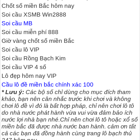
Chốt số miền Bắc hôm nay
Soi cầu XSMB Win2888
Soi cầu MB
Soi cầu miễn phí 888
Giờ vàng chốt số miền Bắc
Soi cầu lô VIP
Soi cầu Rồng Bạch Kim
Soi cầu VIP 4 số
Lô đẹp hôm nay VIP
Cầu lô đề miền bắc chính xác 100
*
Lưu ý:
Các bộ số chỉ dùng cho mục đích tham
khảo, bạn nên cân nhắc trước khi chơi và không
chơi lô đề vì đó là bất hợp pháp, chỉ nên chơi lô tô
do nhà nước phát hành vừa vui vừa đảm bảo ích
nước lợi nhà bạn nhé.
Chỉ nên chơi lô tô hoặc xổ số
miền bắc đã được nhà nước ban hành. cảm ơn tất
cả các bạn đã đồng hành cùng trang lô bạch thủ