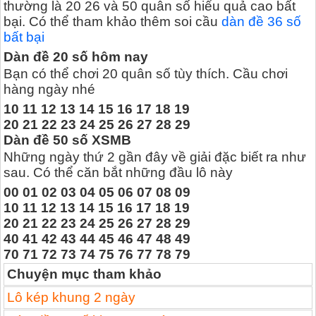
thường là 20 26 và 50 quân số hiểu quả cao bất
bại. Có thể tham khảo thêm soi cầu
dàn đề 36 số
bất bại
Dàn đề 20 số hôm nay
Bạn có thể chơi 20 quân số tùy thích. Cầu chơi
hàng ngày nhé
10 11 12 13 14 15 16 17 18 19
20 21 22 23 24 25 26 27 28 29
Dàn đề 50 số XSMB
Những ngày thứ 2 gần đây về giải đặc biết ra như
sau. Có thể căn bắt những đầu lô này
00 01 02 03 04 05 06 07 08 09
10 11 12 13 14 15 16 17 18 19
20 21 22 23 24 25 26 27 28 29
40 41 42 43 44 45 46 47 48 49
70 71 72 73 74 75 76 77 78 79
Chuyện mục tham khảo
Lô kép khung 2 ngày