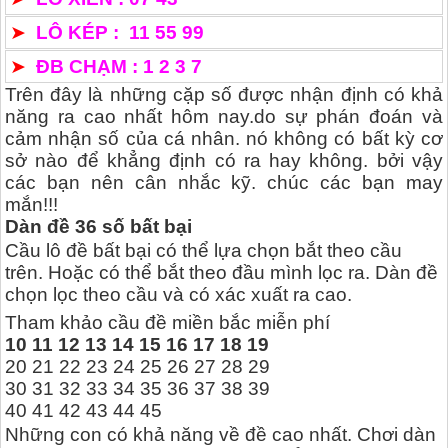
➤
LÔ KÉP : 11 55 99
➤
ĐB CHẠM : 1 2 3 7
Trên đây là những cặp số được nhận định có khả
năng ra cao nhất hôm nay.do sự phán đoán và
cảm nhận số của cá nhân. nó không có bất kỳ cơ
sở nào để khẳng định có ra hay không. bởi vậy
các bạn nên cân nhắc kỹ. chúc các bạn may
mắn!!!
Dàn đề 36 số bất bại
Cầu lô đề bất bại có thể lựa chọn bắt theo cầu
trên. Hoặc có thể bắt theo đầu mình lọc ra. Dàn đề
chọn lọc theo cầu và có xác xuất ra cao.
Tham khảo cầu đề miền bắc miễn phí
10 11 12 13 14 15 16 17 18 19
20 21 22 23 24 25 26 27 28 29
30 31 32 33 34 35 36 37 38 39
40 41 42 43 44 45
Những con có khả năng về đề cao nhất. Chơi dàn