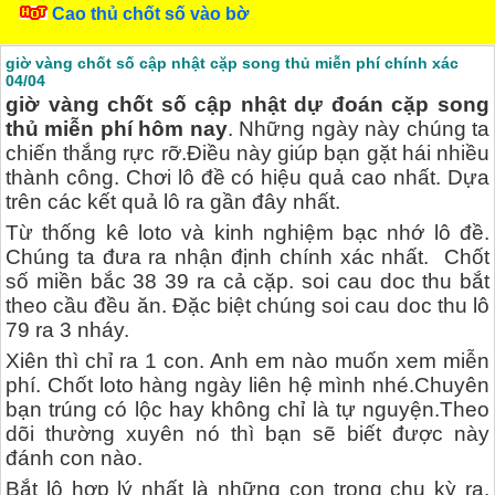
Cao thủ chốt số vào bờ
giờ vàng chốt số cập nhật cặp song thủ miễn phí chính xác
04/04
giờ vàng chốt số cập nhật dự đoán cặp song
thủ miễn phí hôm nay
. Những ngày này chúng ta
chiến thắng rực rỡ.Điều này giúp bạn gặt hái nhiều
thành công. Chơi lô đề có hiệu quả cao nhất. Dựa
trên các kết quả lô ra gần đây nhất.
Từ thống kê loto và kinh nghiệm bạc nhớ lô đề.
Chúng ta đưa ra nhận định chính xác nhất. Chốt
số miền bắc 38 39 ra cả cặp. soi cau doc thu bắt
theo cầu đều ăn. Đặc biệt chúng soi cau doc thu lô
79 ra 3 nháy.
Xiên thì chỉ ra 1 con. Anh em nào muốn xem miễn
phí. Chốt loto hàng ngày liên hệ mình nhé.Chuyên
bạn trúng có lộc hay không chỉ là tự nguyện.Theo
dõi thường xuyên nó thì bạn sẽ biết được này
đánh con nào.
Bắt lô hợp lý nhất là những con trong chu kỳ ra.