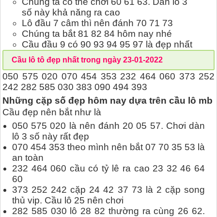
Chúng ta có thể chơi 60 61 63. Dàn lô 3
số này khả năng ra cao
Lô đầu 7 câm thì nên đánh 70 71 73
Chúng ta bắt 81 82 84 hôm nay nhé
Cầu đầu 9 có 90 93 94 95 97 là đẹp nhất
Cầu lô tô đẹp nhất trong ngày 23-01-2022
050 575 020 070 454 353 232 464 060 373 252
242 282 585 030 383 090 494 393
Những cặp số đẹp hôm nay dựa trên cầu lô mb
Cầu đẹp nên bắt như là
050 575 020 là nên đánh 20 05 57. Chơi dàn
lô 3 số này rất đẹp
070 454 353 theo mình nên bắt 07 70 35 53 là
an toàn
232 464 060 cầu có tỷ lê ra cao 23 32 46 64
60
373 252 242 cặp 24 42 37 73 là 2 cặp song
thủ vip. Cầu lô 25 nên chơi
282 585 030 lô 28 82 thường ra cùng 26 62.