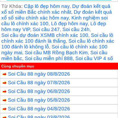
e
er
a
e
Từ Khóa:
Cặp lô đẹp hôm nay
,
Dự đoán kết quả
b
g
xổ số miền Bắc chính xác nhất
,
Dự đoán kết quả
o
e
xổ số siêu chính xác hôm nay
,
Kinh nghiệm soi
cầu lô chính xác 100
,
Lô đẹp hôm nay
,
Lô đẹp
o
hôm nay VIP
,
Soi cầu 247
,
Soi cầu 24h
,
k
Soi cầu dự đoán XSMB chính xác 100
,
Soi cầu lô
chính xác 100 đánh là thắng
,
Soi cầu lô chính xác
100 đánh lô không lỗ
,
Soi cầu lô chính xác 100
ngày mai
,
Soi cầu MB Rồng Bạch Kim
,
Soi cầu
miền bắc
,
Soi cầu miễn phí 888
,
Soi cầu VIP 4 số
Cùng chuyên mục
Soi Cầu 88 ngày 08/8/2026
Soi Cầu 88 ngày 07/8/2026
Soi Cầu 88 ngày 06/8/2026
Soi Cầu 88 ngày 05/8/2026
Soi Cầu 88 ngày 04/8/2026
Soi Cầu 88 ngày 03/8/2026