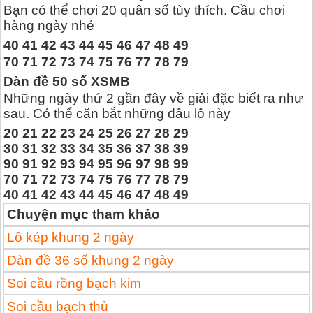
Bạn có thể chơi 20 quân số tùy thích. Cầu chơi
hàng ngày nhé
40 41 42 43 44 45 46 47 48 49
70 71 72 73 74 75 76 77 78 79
Dàn đề 50 số XSMB
Những ngày thứ 2 gần đây về giải đặc biết ra như
sau. Có thể căn bắt những đầu lô này
20 21 22 23 24 25 26 27 28 29
30 31 32 33 34 35 36 37 38 39
90 91 92 93 94 95 96 97 98 99
70 71 72 73 74 75 76 77 78 79
40 41 42 43 44 45 46 47 48 49
Chuyện mục tham khảo
Lô kép khung 2 ngày
Dàn đề 36 số khung 2 ngày
Soi cầu rồng bạch kim
Soi cầu bạch thủ