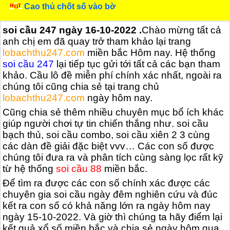
Cao thủ chốt số vào bờ
soi cầu 247 ngày 16-10-2022
.
Chào mừng tất cả
anh chị em đã quay trở tham khảo lại trang
lobachthu247.com
miền bắc Hôm nay. Hệ thống
soi cầu 247
lại tiếp tục gửi tới tất cả các bạn tham
khảo. Cầu lô đề miễn phí chính xác nhất, ngoài ra
chúng tôi cũng chia sẻ tại trang chủ
lobachthu247.com
ngày hôm nay.
Cũng chia sẻ thêm nhiều chuyên mục bổ ích khác
giúp người chơi tự tin chiến thắng như. soi cầu
bạch thủ, soi cầu combo, soi cầu xiên 2 3 cùng
các dàn đề giải đặc biệt vvv… Các con số được
chúng tôi đưa ra và phân tích cùng sàng lọc rất kỹ
từ hệ thống
soi cầu 88
miền bắc.
Để tìm ra được các con số chính xác được các
chuyên gia soi cầu ngày đêm nghiên cứu và đúc
kết ra con số có khả năng lớn ra ngày hôm nay
ngày 15-10-2022. Và giờ thì chúng ta hãy điểm lại
kết quả xổ số miền bắc và chia sẻ ngày hôm qua