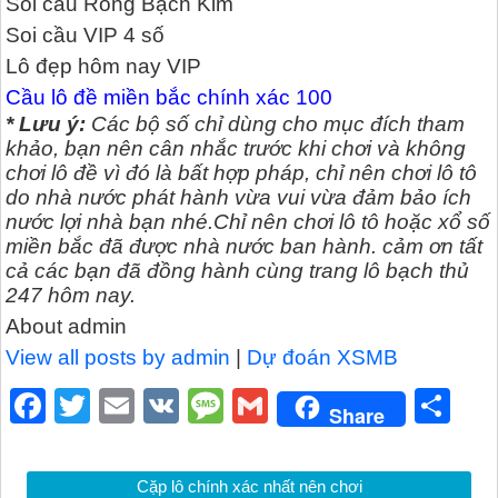
Soi cầu Rồng Bạch Kim
Soi cầu VIP 4 số
Lô đẹp hôm nay VIP
Cầu lô đề miền bắc chính xác 100
*
Lưu ý:
Các bộ số chỉ dùng cho mục đích tham
khảo, bạn nên cân nhắc trước khi chơi và không
chơi lô đề vì đó là bất hợp pháp, chỉ nên chơi lô tô
do nhà nước phát hành vừa vui vừa đảm bảo ích
nước lợi nhà bạn nhé.
Chỉ nên chơi lô tô hoặc xổ số
miền bắc đã được nhà nước ban hành. cảm ơn tất
cả các bạn đã đồng hành cùng trang lô bạch thủ
247
hôm
nay.
About admin
View all posts by admin
|
Dự đoán XSMB
F
T
E
V
M
G
S
Share
a
wi
m
K
e
m
h
c
tt
ail
ss
ail
ar
Cặp lô chính xác nhất nên chơi