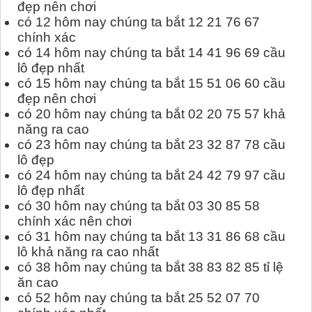
đẹp nên chơi
có 12 hôm nay chúng ta bắt 12 21 76 67
chính xác
có 14 hôm nay chúng ta bắt 14 41 96 69 cầu
lô đẹp nhất
có 15 hôm nay chúng ta bắt 15 51 06 60 cầu
đẹp nên chơi
có 20 hôm nay chúng ta bắt 02 20 75 57 khả
năng ra cao
có 23 hôm nay chúng ta bắt 23 32 87 78 cầu
lô đẹp
có 24 hôm nay chúng ta bắt 24 42 79 97 cầu
lô đẹp nhất
có 30 hôm nay chúng ta bắt 03 30 85 58
chính xác nên chơi
có 31 hôm nay chúng ta bắt 13 31 86 68 cầu
lô khả năng ra cao nhất
có 38 hôm nay chúng ta bắt 38 83 82 85 tỉ lệ
ăn cao
có 52 hôm nay chúng ta bắt 25 52 07 70