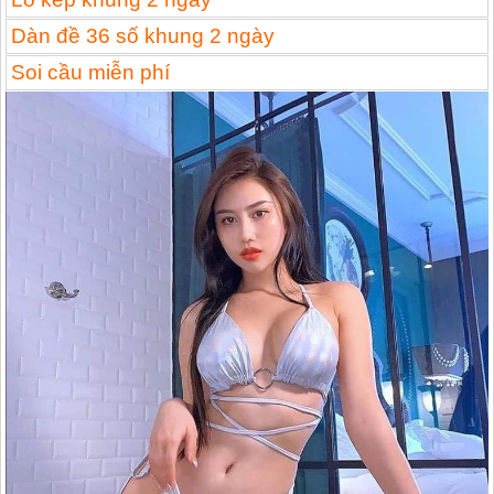
Dàn đề 36 số khung 2 ngày
Soi cầu miễn phí