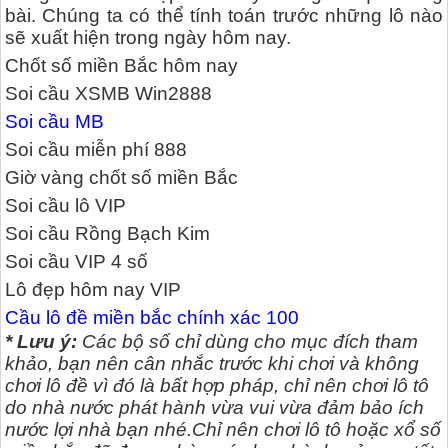
bài. Chúng ta có thể tính toán trước những lô nào
sẽ xuất hiện trong ngày hôm nay.
Chốt số miền Bắc hôm nay
Soi cầu XSMB Win2888
Soi cầu MB
Soi cầu miễn phí 888
Giờ vàng chốt số miền Bắc
Soi cầu lô VIP
Soi cầu Rồng Bạch Kim
Soi cầu VIP 4 số
Lô đẹp hôm nay VIP
Cầu lô đề miền bắc chính xác 100
*
Lưu ý:
Các bộ số chỉ dùng cho mục đích tham
khảo, bạn nên cân nhắc trước khi chơi và không
chơi lô đề vì đó là bất hợp pháp, chỉ nên chơi lô tô
do nhà nước phát hành vừa vui vừa đảm bảo ích
nước lợi nhà bạn nhé.
Chỉ nên chơi lô tô hoặc xổ số