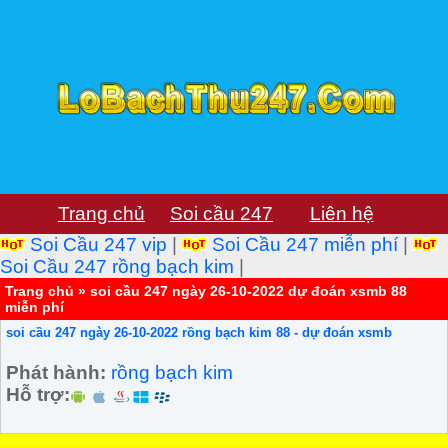
Trang chủ
Soi cầu 247
Liên hệ
Soi Cầu 247 vip
|
Soi Cầu 247 miễn phí
|
Soi Cầu 247 rồng bạch kim
|
Trang chủ
»
soi cầu 247 ngày 26-10-2022 dự đoán xsmb 88
miễn phí
soi cầu 247 ngày 26-10-2022 rồng bạch kim 88 - dự đoán xsmb
Phát hành:
rồng bạch kim
Hỗ trợ: