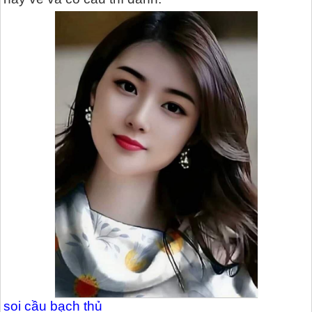
soi cầu bạch thủ