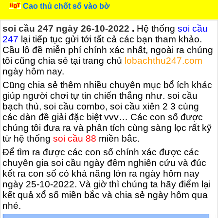
Cao thủ chốt số vào bờ
soi cầu 247 ngày 26-10-2022
.
Hệ thống
soi cầu
247
lại tiếp tục gửi tới tất cả các bạn tham khảo.
Cầu lô đề miễn phí chính xác nhất, ngoài ra chúng
tôi cũng chia sẻ tại trang chủ
lobachthu247.com
ngày hôm nay.
Cũng chia sẻ thêm nhiều chuyên mục bổ ích khác
giúp người chơi tự tin chiến thắng như. soi cầu
bạch thủ, soi cầu combo, soi cầu xiên 2 3 cùng
các dàn đề giải đặc biệt vvv… Các con số được
chúng tôi đưa ra và phân tích cùng sàng lọc rất kỹ
từ hệ thống
soi cầu 88
miền bắc.
Để tìm ra được các con số chính xác được các
chuyên gia soi cầu ngày đêm nghiên cứu và đúc
kết ra con số có khả năng lớn ra ngày hôm nay
ngày 25-10-2022. Và giờ thì chúng ta hãy điểm lại
kết quả xổ số miền bắc và chia sẻ ngày hôm qua
nhé.