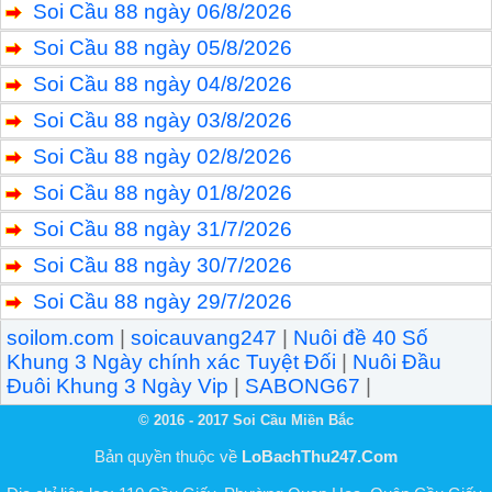
Soi Cầu 88 ngày 06/8/2026
Soi Cầu 88 ngày 05/8/2026
Soi Cầu 88 ngày 04/8/2026
Soi Cầu 88 ngày 03/8/2026
Soi Cầu 88 ngày 02/8/2026
Soi Cầu 88 ngày 01/8/2026
Soi Cầu 88 ngày 31/7/2026
Soi Cầu 88 ngày 30/7/2026
Soi Cầu 88 ngày 29/7/2026
soilom.com
|
soicauvang247
|
Nuôi đề 40 Số
Khung 3 Ngày chính xác Tuyệt Đối
|
Nuôi Đầu
Đuôi Khung 3 Ngày Vip
|
SABONG67
|
© 2016 - 2017 Soi Cầu Miền Bắc
Bản quyền thuộc về
LoBachThu247.Com