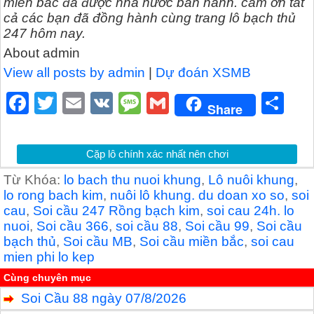
miền bắc đã được nhà nước ban hành. cảm ơn tất
cả các bạn đã đồng hành cùng trang lô bạch thủ
247
hôm
nay.
About admin
View all posts by admin
|
Dự đoán XSMB
F
T
E
V
M
G
S
Share
a
wi
m
K
e
m
h
c
tt
ail
ss
ail
ar
Cặp lô chính xác nhất nên chơi
e
er
a
e
Từ Khóa:
lo bach thu nuoi khung
,
Lô nuôi khung
,
b
g
lo rong bach kim
,
nuôi lô khung. du doan xo so
,
soi
o
e
cau
,
Soi cầu 247 Rồng bạch kim
,
soi cau 24h. lo
nuoi
,
Soi cầu 366
,
soi cầu 88
,
Soi cầu 99
,
Soi cầu
o
bạch thủ
,
Soi cầu MB
,
Soi cầu miền bắc
,
soi cau
k
mien phi lo kep
Cùng chuyên mục
Soi Cầu 88 ngày 07/8/2026