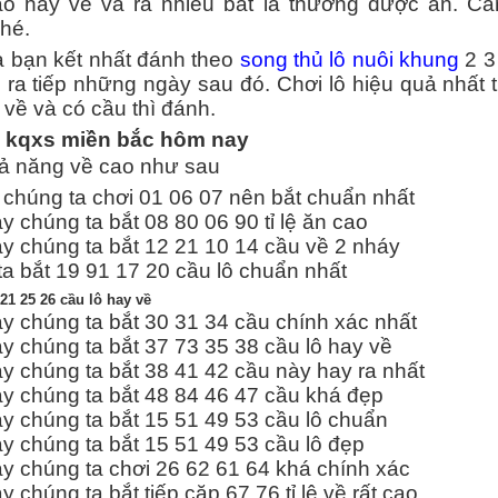
ào hay về và ra nhiều bắt là thường được ăn. Căn
hé.
 bạn kết nhất đánh theo
song thủ lô nuôi khung
2 3
 ra tiếp những ngày sau đó. Chơi lô hiệu quả nhất
về và có cầu thì đánh.
h kqxs miền bắc hôm nay
ả năng về cao như sau
chúng ta chơi 01 06 07 nên bắt chuẩn nhất
y chúng ta bắt 08 80 06 90 tỉ lệ ăn cao
ay chúng ta bắt 12 21 10 14 cầu về 2 nháy
ta bắt 19 91 17 20 cầu lô chuẩn nhất
 21 25 26 cầu lô hay về
ay chúng ta bắt 30 31 34 cầu chính xác nhất
ay chúng ta bắt 37 73 35 38 cầu lô hay về
ay chúng ta bắt 38 41 42 cầu này hay ra nhất
ay chúng ta bắt 48 84 46 47 cầu khá đẹp
ay chúng ta bắt 15 51 49 53 cầu lô chuẩn
ay chúng ta bắt 15 51 49 53 cầu lô đẹp
ay chúng ta chơi 26 62 61 64 khá chính xác
y chúng ta bắt tiếp cặp 67 76 tỉ lệ về rất cao