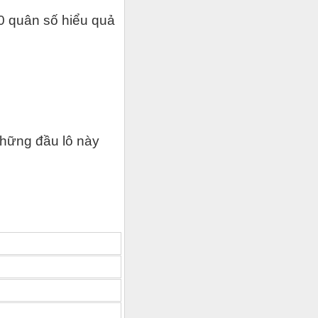
0 quân số hiểu quả
những đầu lô này