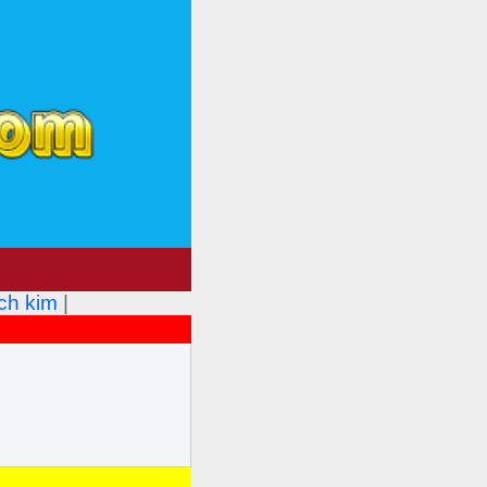
ch kim
|