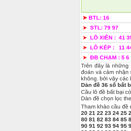
➤
BTL: 16
➤
STL: 79 97
➤
LÔ XIÊN : 41 3
➤
LÔ KÉP : 11 44
➤
ĐB CHẠM : 5 6 
Trên đây là những
đoán và cảm nhận s
không. bởi vậy các
Dàn đề 36 số bất b
Cầu lô đề bất bại có
Dàn đề chọn lọc the
Tham khảo cầu đề 
20 21 22 23 24 25 
80 81 82 83 84 85 
90 91 92 93 94 95 