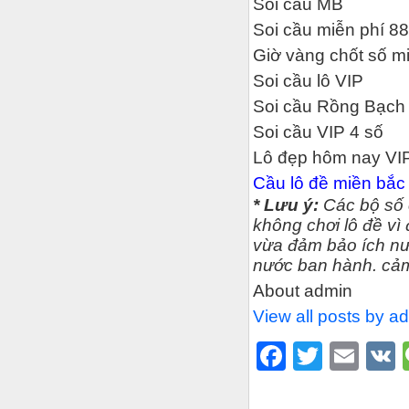
Soi cầu MB
Soi cầu miễn phí 8
Giờ vàng chốt số m
Soi cầu lô VIP
Soi cầu Rồng Bạch
Soi cầu VIP 4 số
Lô đẹp hôm nay VI
Cầu lô đề miền bắc
*
Lưu ý:
Các bộ số 
không chơi lô đề vì
vừa đảm bảo ích nư
nước ban hành. cảm
About admin
View all posts by a
F
T
E
a
wi
m