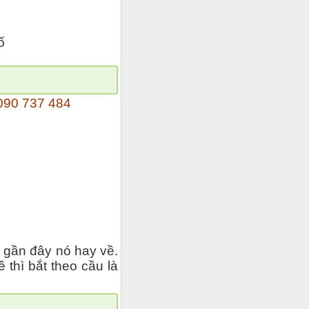
ố
090 737 484
à gần đây nó hay về.
 thì bắt theo cầu là