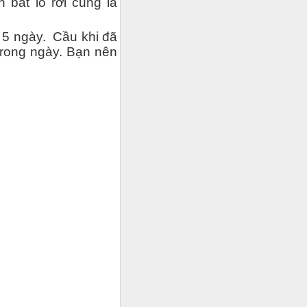
 bắt lô rơi cũng là
 5 ngày. Cầu khi đã
 trong ngày. Bạn nên