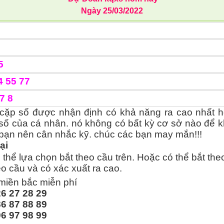
Ngày 25/03/2022
5
 55 77
7 8
 cặp số được nhận định có khả năng ra cao nhất 
ố của cá nhân. nó không có bất kỳ cơ sở nào để k
 bạn nên cân nhắc kỹ. chúc các bạn may mắn!!!
ại
 thể lựa chọn bắt theo cầu trên. Hoặc có thể bắt the
o cầu và có xác xuất ra cao.
miền bắc miễn phí
26 27 28 29
86 87 88 89
96 97 98 99