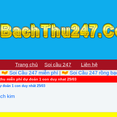
Trang chủ
Soi cầu 247
Liên hệ
|
Soi Cầu 247 miễn phí
|
Soi Cầu 247 rồng bạ
thu miễn phí dự đoán 1 con duy nhat 25/03
ự đoán 1 con duy nhất 25/03
ạch kim