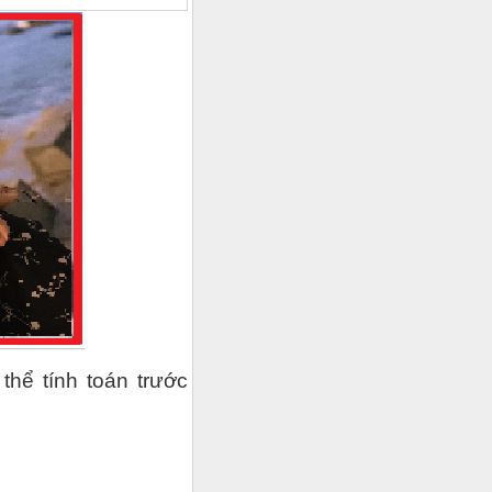
thể tính toán trước