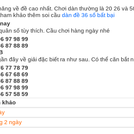
ăng về đề cao nhất. Chơi dàn thường là 20 26 và 5
 tham khảo thêm soi cầu
dàn đề 36 số bất bại
 nay
quân số tùy thích. Cầu chơi hàng ngày nhé
96 97 98 99
86 87 88 89
B
n đây về giải đặc biết ra như sau. Có thể căn bắt 
76 77 78 79
66 67 68 69
86 87 88 89
96 97 98 99
56 57 58 59
m khảo
ày
g 2 ngày