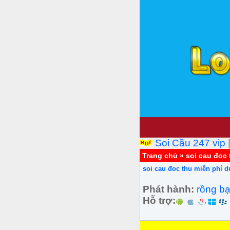
Soi Cầu 247 vip
Trang chủ
»
soi cau đoc 
soi cau đoc thu miễn phí d
Phát hành:
rồng b
Hỗ trợ: