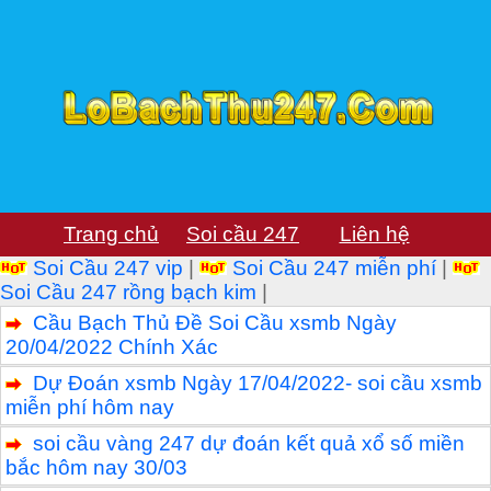
Trang chủ
Soi cầu 247
Liên hệ
Soi Cầu 247 vip
|
Soi Cầu 247 miễn phí
|
Soi Cầu 247 rồng bạch kim
|
Cầu Bạch Thủ Đề Soi Cầu xsmb Ngày
20/04/2022 Chính Xác
Dự Đoán xsmb Ngày 17/04/2022- soi cầu xsmb
miễn phí hôm nay
soi cầu vàng 247 dự đoán kết quả xổ số miền
bắc hôm nay 30/03