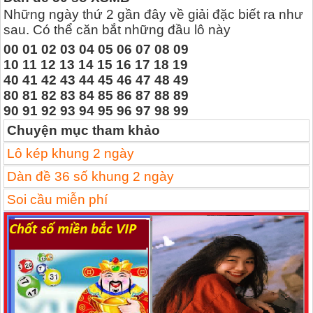
Những ngày thứ 2 gần đây về giải đặc biết ra như
sau. Có thể căn bắt những đầu lô này
00 01 02 03 04 05 06 07 08 09
10 11 12 13 14 15 16 17 18 19
40 41 42 43 44 45 46 47 48 49
80 81 82 83 84 85 86 87 88 89
90 91 92 93 94 95 96 97 98 99
Chuyện mục tham khảo
Lô kép khung 2 ngày
Dàn đề 36 số khung 2 ngày
Soi cầu miễn phí