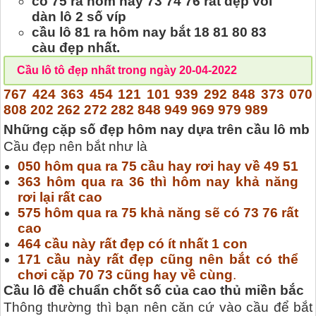
có 75 ra hôm nay 73 74 76 rất đẹp vói
dàn lô 2 số víp
cầu lô 81 ra hôm nay bắt 18 81 80 83
càu đẹp nhất.
Cầu lô tô đẹp nhất trong ngày 20-04-2022
767 424 363 454 121 101 939 292 848 373 070
808 202 262 272 282 848 949 969 979 989
Những cặp số đẹp hôm nay dựa trên cầu lô mb
Cầu đẹp nên bắt như là
050 hôm qua ra 75 cầu hay rơi hay về 49 51
363 hôm qua ra 36 thì hôm nay khả năng
rơi lại rất cao
575 hôm qua ra 75 khả năng sẽ có 73 76 rất
cao
464 cầu này rất đẹp có ít nhất 1 con
171 cầu này rất đẹp cũng nên bắt có thể
chơi cặp 70 73 cũng hay về cùng
.
Cầu lô đề chuẩn chốt số của cao thủ miền bắc
Thông thường thì bạn nên căn cứ vào cầu để bắt