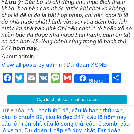
*
Lưu ý:
Các bộ số chỉ dùng cho mục đích tham
khảo, bạn nên cân nhắc trước khi chơi và không
chơi lô đề vì đó là bất hợp pháp, chỉ nên chơi lô tô
do nhà nước phát hành vừa vui vừa đảm bảo ích
nước lợi nhà bạn nhé.
Chỉ nên chơi lô tô hoặc xổ số
miền bắc đã được nhà nước ban hành. cảm ơn tất
cả các bạn đã đồng hành cùng trang lô bạch thủ
247
hôm nay.
About admin
View all posts by admin
|
Dự đoán XSMB
F
T
E
V
M
G
S
Share
a
wi
m
K
e
m
h
c
tt
ail
ss
ail
ar
Cặp lô chính xác nhất nên chơi
e
er
a
e
Từ Khóa:
cầu bạch thủ đề
,
cầu lô bạch thủ 247
,
b
g
cầu lô chuẩn 88
,
cầu lô đẹp 247
,
cầu lô hôm nay
,
o
e
cầu lô miễn phí
,
cầu lô song thủ
,
cầu lô xsmb
,
cầu
lô xsmn
,
Dự đoán 1 cặp số duy nhất
,
Dự đoán