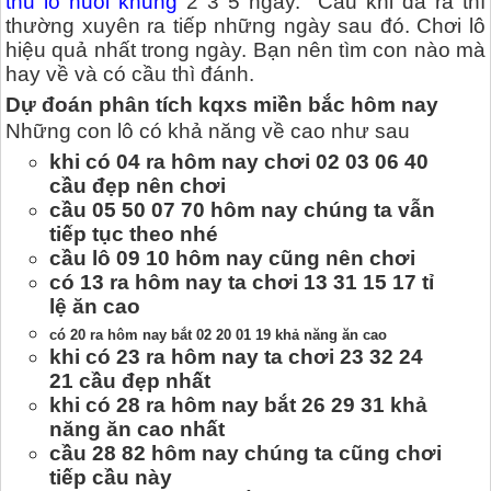
thủ lô nuôi khung
2 3 5 ngày. Cầu khi đã ra thì
thường xuyên ra tiếp những ngày sau đó. Chơi lô
hiệu quả nhất trong ngày. Bạn nên tìm con nào mà
hay về và có cầu thì đánh.
Dự đoán phân tích kqxs miền bắc hôm nay
Những con lô có khả năng về cao như sau
khi có 04 ra hôm nay chơi 02 03 06 40
cầu đẹp nên chơi
cầu 05 50 07 70 hôm nay chúng ta vẫn
tiếp tục theo nhé
cầu lô 09 10 hôm nay cũng nên chơi
có 13 ra hôm nay ta chơi 13 31 15 17 tỉ
lệ ăn cao
có 20 ra hôm nay bắt 02 20 01 19 khả năng ăn cao
khi có 23 ra hôm nay ta chơi 23 32 24
21 cầu đẹp nhất
khi có 28 ra hôm nay bắt 26 29 31 khả
năng ăn cao nhất
cầu 28 82 hôm nay chúng ta cũng chơi
tiếp cầu này