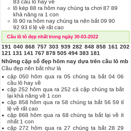
83 cầu lô hay về
lô kép 88 ra hôm nay chúng ta chơi 87 89
khả năng ra 1 con
lô 90 ra hôm nay chúng ta nên bắt 09 90
92 93 tỉ lệ về rất cao
Cầu lô tô đẹp nhất trong ngày 30-03-2022
191 040 868 757 303 939 282 848 858 161 202
121 131 141 767 878 505 494 383 181
Những cặp số đẹp hôm nay dựa trên cầu lô mb
Cầu đẹp nên bắt như là
cặp 050 hôm qua ra 05 chúng ta bắt 04 06
cầu lô hay về
cặp 252 hôm qua ra 252 cả cặp chúng ta bắt
lại khả năng về 1 con
cặp 858 hôm qua ra 58 chúng ta bắt 56 59 tỉ
lệ về rất cao
cặp 868 hôm qua ra 68 chúng ta bắt lại về ít
nhất 1 con
cặp 272 hôm qua ra 27 chúng ta bắt 28 29