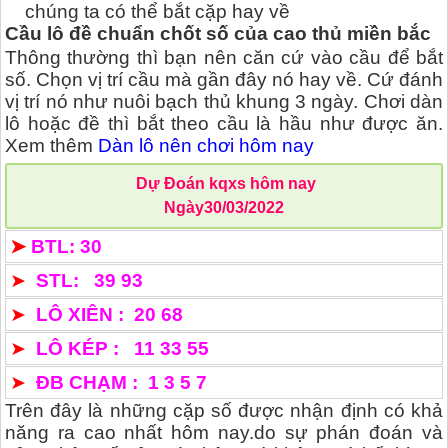
chúng ta có thể bắt cặp hay về
Cầu lô đề chuẩn chốt số của cao thủ miền bắc
Thông thường thì bạn nên căn cứ vào cầu để bắt
số. Chọn vị trí cầu mà gần đây nó hay về. Cứ đánh
vị trí nó như nuôi bạch thủ khung 3 ngày. Chơi dàn
lô hoặc đề thì bắt theo cầu là hầu như được ăn.
Xem thêm
Dàn lô nên chơi hôm nay
Dự Đoán kqxs hôm nay
Ngày30/03/2022
➤
BTL: 30
➤
STL: 39 93
➤
LÔ XIÊN : 20 68
➤
LÔ KÉP : 11 33 55
➤
ĐB CHẠM : 1 3 5 7
Trên đây là những cặp số được nhận định có khả
năng ra cao nhất hôm nay.do sự phán đoán và