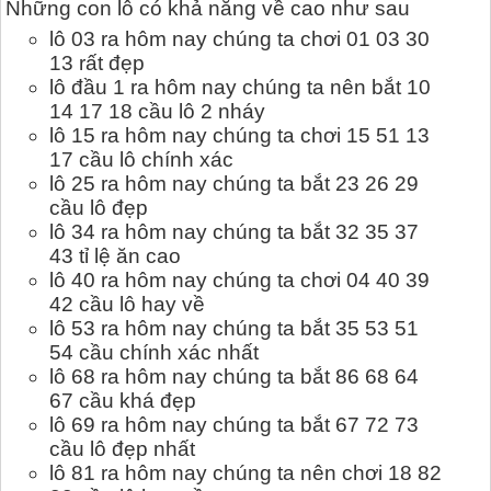
Những con lô có khả năng về cao như sau
lô 03 ra hôm nay chúng ta chơi 01 03 30
13 rất đẹp
lô đầu 1 ra hôm nay chúng ta nên bắt 10
14 17 18 cầu lô 2 nháy
lô 15 ra hôm nay chúng ta chơi 15 51 13
17 cầu lô chính xác
lô 25 ra hôm nay chúng ta bắt 23 26 29
cầu lô đẹp
lô 34 ra hôm nay chúng ta bắt 32 35 37
43 tỉ lệ ăn cao
lô 40 ra hôm nay chúng ta chơi 04 40 39
42 cầu lô hay về
lô 53 ra hôm nay chúng ta bắt 35 53 51
54 cầu chính xác nhất
lô 68 ra hôm nay chúng ta bắt 86 68 64
67 cầu khá đẹp
lô 69 ra hôm nay chúng ta bắt 67 72 73
cầu lô đẹp nhất
lô 81 ra hôm nay chúng ta nên chơi 18 82