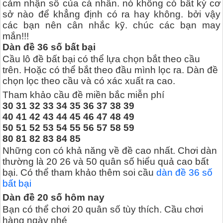
cảm nhận số của cá nhân. nó không có bất kỳ cơ
sở nào để khẳng định có ra hay không. bởi vậy
các bạn nên cân nhắc kỹ. chúc các bạn may
mắn!!!
Dàn đề 36 số bất bại
Cầu lô đề bất bại có thể lựa chọn bắt theo cầu
trên. Hoặc có thể bắt theo đầu mình lọc ra. Dàn đề
chọn lọc theo cầu và có xác xuất ra cao.
Tham khảo cầu đề miền bắc miễn phí
30 31 32 33 34 35 36 37 38 39
40 41 42 43 44 45 46 47 48 49
50 51 52 53 54 55 56 57 58 59
80 81 82 83 84 85
Những con có khả năng về đề cao nhất. Chơi dàn
thường là 20 26 và 50 quân số hiểu quả cao bất
bại. Có thể tham khảo thêm soi cầu
dàn đề 36 số
bất bại
Dàn đề 20 số hôm nay
Bạn có thể chơi 20 quân số tùy thích. Cầu chơi
hàng ngày nhé