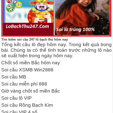
Tìm kiếm soi cầu 247 lô bạch thủ hôm nay
Tổng kết cầu lô đẹp hôm nay. Trong kết quả trong
bài. Chúng ta có thể tính toán trước những lô nào
sẽ xuất hiện trong ngày hôm nay.
Chốt số miền Bắc hôm nay
Soi cầu XSMB Win2888
Soi cầu MB
Soi cầu miễn phí 888
Giờ vàng chốt số miền Bắc
Soi cầu lô VIP
Soi cầu Rồng Bạch Kim
Soi cầu VIP 4 số