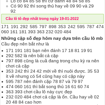
Lô có 84 85 58 thì cứ đánh 48 84 58 85
Có 90 92 thì song thủ hay về 09 90 và 29
92
Cầu lô tô đẹp nhất trong ngày 19-01-2022
171 191 292 585 797 898 353 242 595 787 474
060 161 181 393 363 232 020 484
Những cặp số đẹp hôm nay dựa trên cầu lô mb
Cầu đẹp nên bắt như là
171 191 181 bạn nên đánh 17 18 81 19 91
292 582 là nên bắt cả cặp
797 898 cũng là cuầ đang trong chu kỳ ra nên
chơi cả cặp
353 242 thì 24 42 mới về thì nuôi được. 35 53
ít về nhưng có 54 cũng hay có cặp này
595 787 nên đánh cặp 78 87 và 79 97
474 060 161 thì bắt song thủ 16 61 60 74
363 393 chơi cầu lô này cực đẹp
232 020 484 chơi cả cặp là ổn. Cầu hay về 02
20 48 84 cao hơn