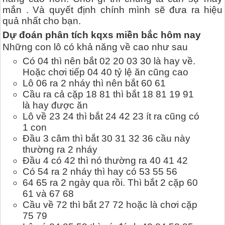
mắn . Và quyết định chính mình sẽ đưa ra hiệu
quả nhất cho bạn.
Dự đoán phân tích kqxs miền bắc hôm nay
Những con lô có khả năng về cao như sau
Có 04 thì nên bắt 02 20 03 30 là hay về.
Hoặc chơi tiếp 04 40 tỷ lệ ăn cũng cao
Lô 06 ra 2 nháy thì nên bắt 60 61
Cầu ra cả cặp 18 81 thì bắt 18 81 19 91
là hay được ăn
Lô về 23 24 thì bắt 24 42 23 ít ra cũng có
1 con
Đầu 3 câm thì bắt 30 31 32 36 cầu này
thường ra 2 nháy
Đầu 4 có 42 thì nó thường ra 40 41 42
Có 54 ra 2 nháy thì hay có 53 55 56
64 65 ra 2 ngày qua rồi. Thì bắt 2 cặp 60
61 và 67 68
Cầu về 72 thì bắt 27 72 hoặc là chơi cặp
75 79