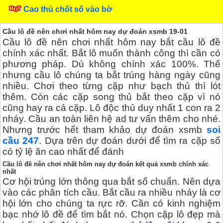
Cao thủ chốt số vào bờ
Cầu lô đề nên chơi nhất hôm nay dự đoán xsmb 19-01
Cầu lô đề nên chơi nhất hôm nay bắt cầu lô đề
chính xác nhất. Bắt lô muốn thành công thì cần có
phương pháp. Dù không chính xác 100%. Thế
nhưng cầu lô chúng ta bắt trúng hàng ngày cũng
nhiều. Chơi theo từng cặp như bạch thủ thì lót
thêm. Còn các cặp song thủ bắt theo cặp vì nó
cũng hay ra cả cặp. Lô độc thủ duy nhất 1 con ra 2
nháy. Cầu an toàn liên hệ ad tư vấn thêm cho nhé.
Nhưng trước hết tham khảo dự đoán xsmb
soi
cầu 247
. Dựa trên dự đoán dưới để tìm ra cặp số
có tỷ lệ ăn cao nhất để đánh
Cầu lô đề nên chơi nhất hôm nay dự đoán kết quả xsmb chính xác
nhất
Cơ hội trúng lớn thông qua bắt số chuẩn. Nên dựa
vào các phân tích cầu. Bắt cầu ra nhiều nháy là cơ
hội lớn cho chúng ta rực rỡ. Cần có kinh nghiệm
bạc nhớ lô đề để tìm bắt nó. Chọn cặp lô đẹp mà