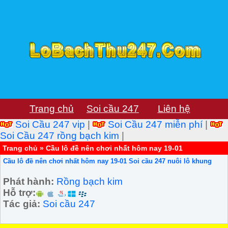
Trang chủ
Soi cầu 247
Liên hệ
Soi Cầu 247 vip
|
Soi Cầu 247 miễn phí
|
Soi Cầu 247 rồng bạch kim
|
Trang chủ
»
Cầu lô đề nên chơi nhất hôm nay 19-01
Cầu lô đề nên chơi nhất hôm nay 19-01 Soi cầu 247 nuôi lô khung
Phát hành:
Rồng bạch kim
Hỗ trợ:
Tác giả:
Soi cầu 247