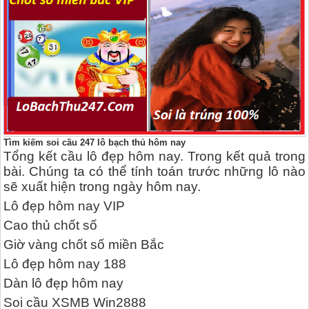
Tìm kiếm soi cầu 247 lô bạch thủ hôm nay
Tổng kết cầu lô đẹp hôm nay. Trong kết quả trong
bài. Chúng ta có thể tính toán trước những lô nào
sẽ xuất hiện trong ngày hôm nay.
Lô đẹp hôm nay VIP
Cao thủ chốt số
Giờ vàng chốt số miền Bắc
Lô đẹp hôm nay 188
Dàn lô đẹp hôm nay
Soi cầu XSMB Win2888