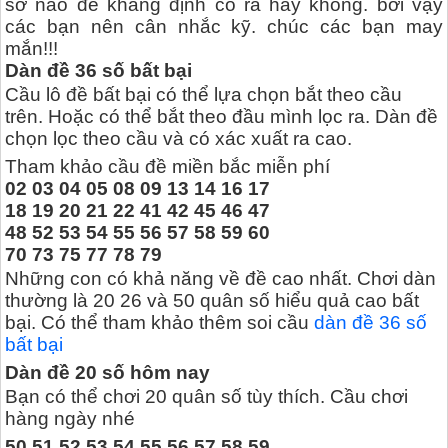
sở nào để khẳng định có ra hay không. bởi vậy
các bạn nên cân nhắc kỹ. chúc các bạn may
mắn!!!
Dàn đề 36 số bất bại
Cầu lô đề bất bại có thể lựa chọn bắt theo cầu
trên. Hoặc có thể bắt theo đầu mình lọc ra. Dàn đề
chọn lọc theo cầu và có xác xuất ra cao.
Tham khảo cầu đề miền bắc miễn phí
02 03 04 05 08 09 13 14 16 17
18 19 20 21 22 41 42 45 46 47
48 52 53 54 55 56 57 58 59 60
70 73 75 77 78 79
Những con có khả năng về đề cao nhất. Chơi dàn
thường là 20 26 và 50 quân số hiểu quả cao bất
bại. Có thể tham khảo thêm soi cầu
dàn đề 36 số
bất bại
Dàn đề 20 số hôm nay
Bạn có thể chơi 20 quân số tùy thích. Cầu chơi
hàng ngày nhé
50 51 52 53 54 55 56 57 58 59