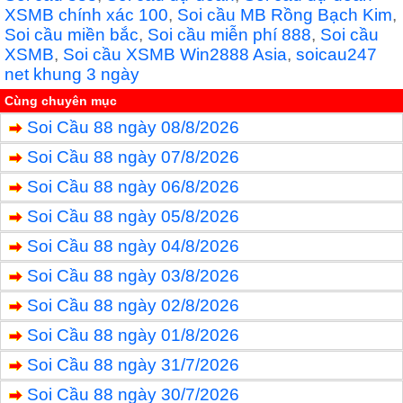
o
XSMB chính xác 100
,
Soi cầu MB Rồng Bạch Kim
,
Soi cầu miền bắc
,
Soi cầu miễn phí 888
,
Soi cầu
k
XSMB
,
Soi cầu XSMB Win2888 Asia
,
soicau247
net khung 3 ngày
Cùng chuyên mục
Soi Cầu 88 ngày 08/8/2026
Soi Cầu 88 ngày 07/8/2026
Soi Cầu 88 ngày 06/8/2026
Soi Cầu 88 ngày 05/8/2026
Soi Cầu 88 ngày 04/8/2026
Soi Cầu 88 ngày 03/8/2026
Soi Cầu 88 ngày 02/8/2026
Soi Cầu 88 ngày 01/8/2026
Soi Cầu 88 ngày 31/7/2026
Soi Cầu 88 ngày 30/7/2026