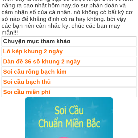
năng ra cao nhất hôm nay.do sự phán đoán và
cảm nhận số của cá nhân. nó không có bất kỳ cơ
sở nào để khẳng định có ra hay không. bởi vậy
các bạn nên cân nhắc kỹ. chúc các bạn may
mắn!!!
Chuyện mục tham khảo
Lô kép khung 2 ngày
Dàn đề 36 số khung 2 ngày
Soi cầu rồng bạch kim
Soi cầu bạch thủ
Soi cầu miễn phí