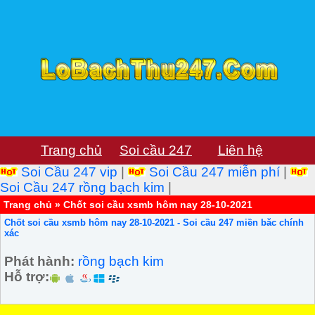
Trang chủ
Soi cầu 247
Liên hệ
Soi Cầu 247 vip
|
Soi Cầu 247 miễn phí
|
Soi Cầu 247 rồng bạch kim
|
Trang chủ
»
Chốt soi cầu xsmb hôm nay 28-10-2021
Chốt soi cầu xsmb hôm nay 28-10-2021 - Soi cầu 247 miền băc chính
xác
Phát hành:
rồng bạch kim
Hỗ trợ: