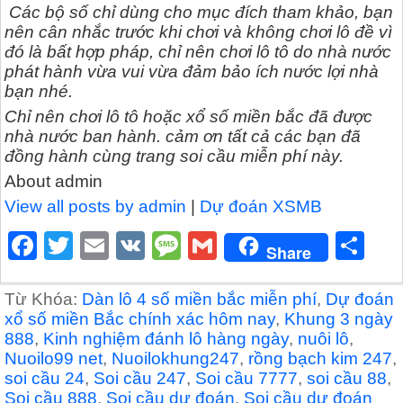
Các bộ số chỉ dùng cho mục đích tham khảo, bạn
nên cân nhắc trước khi chơi và không chơi lô đề vì
đó là bất hợp pháp, chỉ nên chơi lô tô do nhà nước
phát hành vừa vui vừa đảm bảo ích nước lợi nhà
bạn nhé.
Chỉ nên chơi lô tô hoặc xổ số miền bắc đã được
nhà nước ban hành. cảm ơn tất cả các bạn đã
đồng hành cùng trang soi cầu miễn phí này.
About admin
View all posts by admin
|
Dự đoán XSMB
F
T
E
V
M
G
S
Share
a
wi
m
K
e
m
h
c
tt
ail
ss
ail
ar
Từ Khóa:
Dàn lô 4 số miền bắc miễn phí
,
Dự đoán
xổ số miền Bắc chính xác hôm nay
,
Khung 3 ngày
e
er
a
e
888
,
Kinh nghiệm đánh lô hàng ngày
,
nuôi lô
,
b
g
Nuoilo99 net
,
Nuoilokhung247
,
rồng bạch kim 247
,
soi cầu 24
,
Soi cầu 247
,
Soi cầu 7777
,
soi cầu 88
,
o
e
Soi cầu 888
,
Soi cầu dự đoán
,
Soi cầu dự đoán