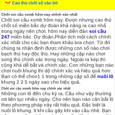
Cao thủ chốt số vào bờ
Chốt soi cầu xsmb hôm nay chính xác nhất
Chốt soi cầu xsmb hôm nay. Được nhưng cao thủ
chốt số miền bắc dự đoán khả năng ra cao nhấ
trong ngày nên chơi. hôm nay diễn đàn
soi cầu
247
miền băc. Dự đoán,Phân tích một cách chính
xác nhất cho các bạn tham khảo.lưa chọn. Từ đó
chúng ta nhận định được những con số nào chơi
bạch thủ hay độc thủ. Hay những cặp nào chơi
song thủ chính xác trong ngày. Ngoài ra kép thì
cũng khá dễ bắt và chính xác. Con những bạn nào
chơi nuôi khung thì dộ chính xác và hiệu quả hơn.
Bạn có thể chon1 1 trong những cặp số để
nuôi lô
khung 2 3 5 ngày sao cho hiệu quả.
Chốt soi cầu xsmb hôm nay chính xác nhất
Những con lô đến chu kỳ ra. Cầu như vậy thường
rơi liên tục nhiều ngày. Cho nên bạn nào căn bắt lô
theo phương pháp này rất hiệu quả. Đặc biệt là
nuôi lô khung. It khi cầu gãy khi vào cầu nhé. Bạn