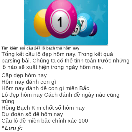
Tìm kiếm soi cầu 247 lô bạch thủ hôm nay
Tổng kết cầu lô đẹp hôm nay. Trong kết quả
parsing bài. Chúng ta có thể tính toán trước những
lô nào sẽ xuất hiện trong ngày hôm nay.
Cặp đẹp hôm nay
Hôm nay đánh con gì
Hôm nay đánh đề con gì miền Bắc
Lô đẹp hôm nay Cách đánh đề ngày nào cũng
trúng
Rồng Bạch Kim chốt số hôm nay
Dự đoán số đề hôm nay
Cầu lô đề miền bắc chính xác 100
*
Lưu ý: