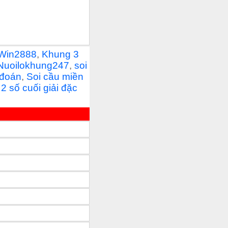
Win2888
,
Khung 3
Nuoilokhung247
,
soi
 đoán
,
Soi cầu miền
2 số cuối giải đặc