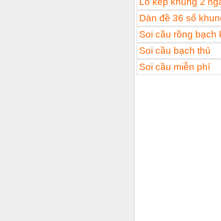
Lô kép khung 2 ng
Dàn đề 36 số khun
Soi cầu rồng bạch 
Soi cầu bạch thủ
Soi cầu miễn phí