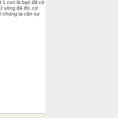
ót 1 con là bạn đã có
từ vòng đá đó, cơ
ì chúng ta cần sự