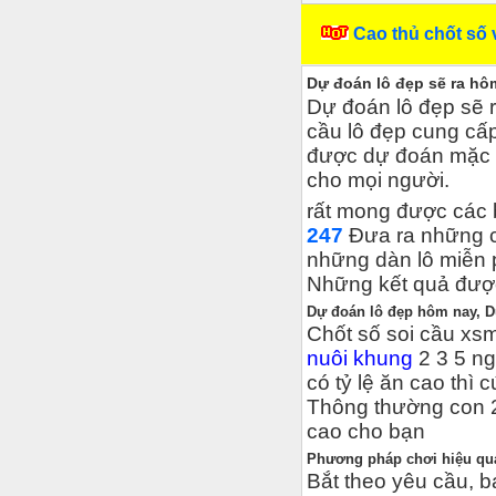
Cao thủ chốt số
Dự đoán lô đẹp sẽ ra hô
Dự đoán lô đẹp sẽ 
cầu lô đẹp cung cấ
được dự đoán mặc d
cho mọi người.
rất mong được các 
247
Đưa ra những c
những dàn lô miễn p
Những kết quả được
Dự đoán lô đẹp hôm nay, 
Chốt số soi cầu xsm
nuôi khung
2 3 5 n
có tỷ lệ ăn cao thì
Thông thường con 2
cao cho bạn
Phương pháp chơi hiệu qu
Bắt theo yêu cầu, b