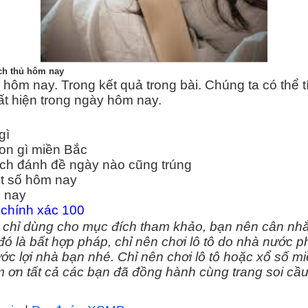
ạch thủ hôm nay
 hôm nay. Trong kết quả trong bài. Chúng ta có thể t
ất hiện trong ngày hôm nay.
gì
on gì miền Bắc
ch đánh đề ngày nào cũng trúng
t số hôm nay
 nay
 chính xác 100
 chỉ dùng cho mục đích tham khảo, bạn nên cân nhắc
 đó là bất hợp pháp, chỉ nên chơi lô tô do nhà nước 
ớc lợi nhà bạn nhé.
Chỉ nên chơi lô tô hoặc xổ số 
 ơn tất cả các bạn đã đồng hành cùng trang soi cầu