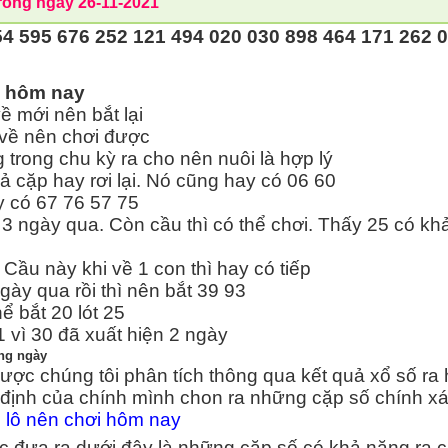
rong ngày 26-11-2021
54 595 676 252 121 494 020 030 898 464 171 262 
 hôm nay
ề mới nên bắt lại
về nên chơi được
trong chu kỳ ra cho nên nuôi là hợp lý
 cặp hay rơi lại. Nó cũng hay có 06 60
y có 67 76 57 75
c 3 ngày qua. Còn cầu thì có thể chơi. Thấy 25 có k
. Cầu này khi về 1 con thì hay có tiếp
gày qua rồi thì nên bắt 39 93
ể bắt 20 lót 25
 vì 30 đã xuất hiện 2 ngày
ng ngày
ược chúng tôi phân tích thông qua kết quả xổ số ra
định của chính mình chon ra những cặp số chính x
 lô nên chơi hôm nay
 đưa ra dưới đây là những cặp số có khả năng ra c