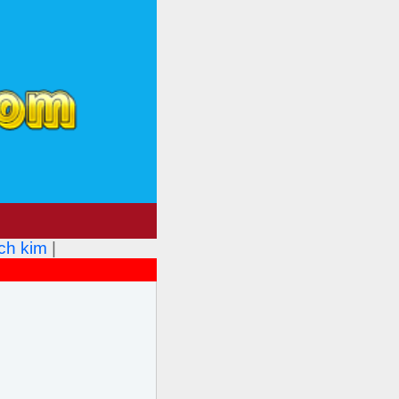
ch kim
|