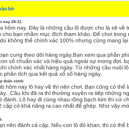
 vào bờ
m nay 26-11
ra hôm nay. Đây là những cầu lô được cho là sẽ về 
p cho bạn nhằm mục đích tham khảo. Để chơi trong
ù không thể chính xác 100% nhưng cũng mang lại h
bạn cung theo dõi hàng ngày.Bạn xem qua phần ph
on số chuẩn xác và hiệu quả ngoài sự mong đợi. bạ
hí chính xác nhất hàng ngày. Từ những cầu nuôi lô 
 phân tích qua kết quả xổ số hàng ngày.
Dự đoán xsmb
b hôm nay lô hay về thì nên chơi. Bạn cũng có thể 
gày. Cầu khi đã ra thì thường xuyên ra tiếp những n
 cứ đánh. Lô hay đi cùng nhau rồng bạch kim thì cứ ch
 cặp có khả năng ra cao nhất để ghép. Như vậy mới
ả
ạn nên đánh cả cặp. Nếu con lô đó khan, thì có thể 