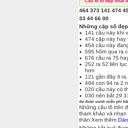
Cầu lô tô đẹp nhất t
464 373 141 474 4
33 44 66 00
Những cặp số đẹp
141 cầu này khi v
474 cặp này hay 
454 cầu này đang 
595 hôm qua ra cả
676 cầu ra 75 ha
252 ra 52 liên tụ
hơn
121 gần đây ít ra
494 con 94 ra 2 n
020 cầu này có th
030 nên bắt 29 31
dự đoán xsmb miễn phí hằ
Những cầu lô trên đ
tham khảo và nhạn 
thân.Xem thêm
Dàn
Những kết quả được