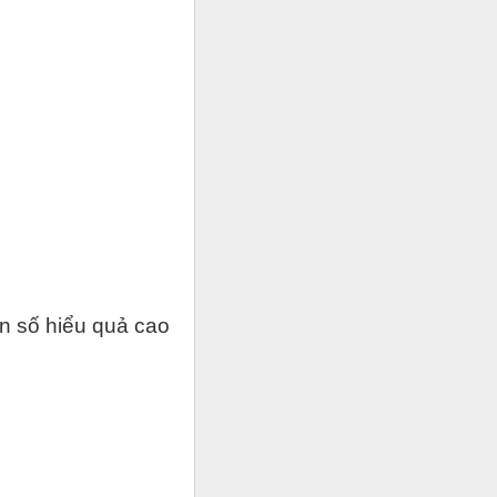
n số hiểu quả cao