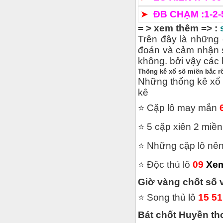
➤
ĐB CHẠM :1-2-
= > xem thêm => :
Trên đây là những
đoán và cảm nhận s
không. bởi vậy các
Thống kê xổ số miền bắc r
Những thống kê xổ 
kê
⭐ Cặp lô may mắn
⭐ 5 cặp xiên 2 miề
⭐ Những cặp lô nên
⭐ Độc thủ lô
09
Xe
Giờ vàng chốt số 
⭐ Song thủ lô
15 51
Bát chốt Huyền tho