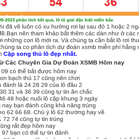
2023 phân tích kết quả, lô tô giải đặc biệt miền bắc
i đã về luôn có xu hướng rơi lại sau đó 1 hoặc 2 ng
đề.Bạn nên tham khảo bắt thêm các dàn như ở các 
ới những con lô mới ra. Và chúng ta cần bắt lô rơi th
 Chúng ta co phân tích dự đoán xsmb miễn phí hằng
êm
Cặp song thủ lô đẹp nhất
.
Từ Các Chuyên Gia Dự Đoán XSMB Hôm nay
 09 có thể bắt được hôm nay
con bạch thủ 17 cũng nên chơi
 đánh là 24 28 29 của lô đầu 2
 30 31 và 36 39 cũng tự tin ăn chắc
46 48 hoặc nuôi lô cặp khung 3 ngày
 nay bạn đánh cũng khả năng trúng
eo 62 66 68. Chú ý lô 62 thường hay về
1 72 74 cũng tự tin trúng
cũng rất đẹp hôm nay
 97 bạn có thể tự tin đánh