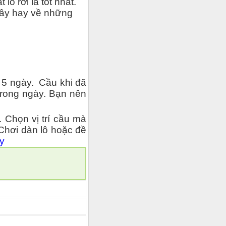
ô rơi là tốt nhất.
 đây hay về những
 5 ngày. Cầu khi đã
 trong ngày. Bạn nên
 Chọn vị trí cầu mà
 Chơi dàn lô hoặc đề
y