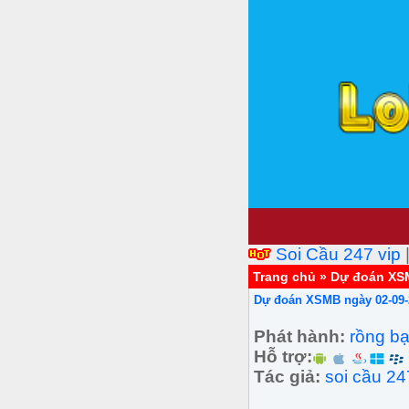
Soi Cầu 247 vip
Trang chủ
»
Dự đoán XSMB
Dự đoán XSMB ngày 02-09-2
Phát hành:
rồng b
Hỗ trợ:
Tác giả:
soi cầu 24