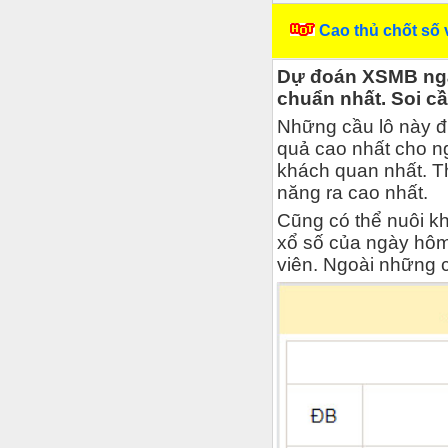
Cao thủ chốt số
Dự đoán XSMB ngày
chuẩn nhất. Soi c
Những cầu lô này đư
quả cao nhất cho n
khách quan nhất. T
năng ra cao nhất.
Cũng có thể nuôi kh
xổ số của ngày hôm 
viên. Ngoài những 