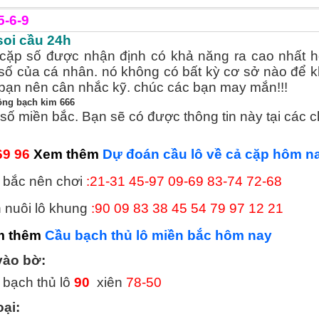
5-6-9
soi cầu 24h
 cặp số được nhận định có khả năng ra cao nhất 
ố của cá nhân. nó không có bất kỳ cơ sở nào để k
 bạn nên cân nhắc kỹ. chúc các bạn may mắn!!!
ồng bạch kim 666
số miền bắc. Bạn sẽ có được thông tin này tại các
69 96
Xem thêm
Dự đoán cầu lô về cả cặp hôm n
n bắc nên chơi
:21-31 45-97 09-69 83-74 72-68
 nuôi lô khung
:90 09 83 38 45 54 79 97 12 21
m thêm
Cầu bạch thủ lô miền bắc hôm nay
vào bờ:
bạch thủ lô
90
xiên
78-50
ại: