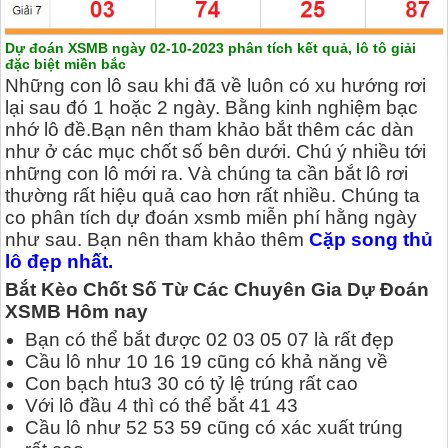
Dự đoán XSMB ngày 02-10-2023 phân tích kết quả, lô tô giải
đặc biệt miền bắc
Những con lô sau khi đã về luôn có xu hướng rơi
lại sau đó 1 hoặc 2 ngày. Bằng kinh nghiệm bạc
nhớ lô đề.Bạn nên tham khảo bắt thêm các dàn
như ở các mục chốt số bên dưới. Chú ý nhiều tới
những con lô mới ra. Và chúng ta cần bắt lô rơi
thường rất hiệu quả cao hơn rất nhiều. Chúng ta
co phân tích dự đoán xsmb miễn phí hằng ngày
như sau. Bạn nên tham khảo thêm
Cặp song thủ
lô đẹp nhất
.
Bắt Kèo Chốt Số Từ Các Chuyên Gia Dự Đoán
XSMB Hôm nay
Bạn có thể bắt được 02 03 05 07 là rất đẹp
Cầu lô như 10 16 19 cũng có khả năng về
Con bạch htu3 30 có tỷ lệ trúng rất cao
Với lô đầu 4 thì có thể bắt 41 43
Cầu lô như 52 53 59 cũng có xác xuất trúng