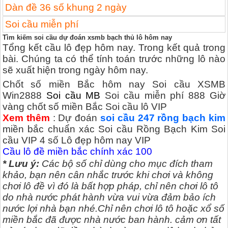
Dàn đề 36 số khung 2 ngày
Soi cầu miễn phí
Tìm kiếm soi cầu dự đoán xsmb bạch thủ lô hôm nay
Tổng kết cầu lô đẹp hôm nay. Trong kết quả trong
bài. Chúng ta có thể tính toán trước những lô nào
sẽ xuất hiện trong ngày hôm nay.
Chốt số miền Bắc hôm nay
Soi cầu XSMB
Win2888
Soi cầu MB
Soi cầu miễn phí 888
Giờ
vàng chốt số miền Bắc
Soi cầu lô VIP
Xem thêm
: Dự đoán
soi cầu 247 rồng bạch kim
miền bắc chuẩn xác
Soi cầu Rồng Bạch Kim
Soi
cầu VIP 4 số
Lô đẹp hôm nay VIP
Cầu lô đề miền bắc chính xác 100
*
Lưu ý:
Các bộ số chỉ dùng cho mục đích tham
khảo, bạn nên cân nhắc trước khi chơi và không
chơi lô đề vì đó là bất hợp pháp, chỉ nên chơi lô tô
do nhà nước phát hành vừa vui vừa đảm bảo ích
nước lợi nhà bạn nhé.
Chỉ nên chơi lô tô hoặc xổ số
miền bắc đã được nhà nước ban hành. cảm ơn tất