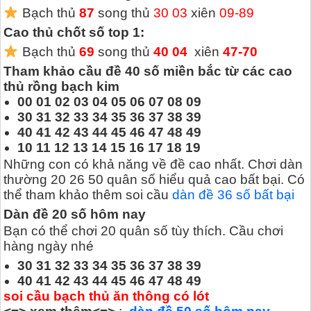
Bạch thủ
87
song thủ
30 03
xiên
09-89
Cao thủ chốt số top 1:
Bạch thủ
69
song thủ
40 04
xiên
47-70
Tham khảo cầu đề 40 số miền bắc từ các cao
thủ rồng bạch kim
00 01 02 03 04 05 06 07 08 09
30 31 32 33 34 35 36 37 38 39
40 41 42 43 44 45 46 47 48 49
10 11 12 13 14 15 16 17 18 19
Những con có khả năng về đề cao nhất. Chơi dàn
thường 20 26 50 quân số hiểu quả cao bất bại. Có
thể tham khảo thêm soi cầu
dàn đề 36 số bất bại
Dàn đề 20 số hôm nay
Bạn có thể chơi 20 quân số tùy thích. Cầu chơi
hàng ngày nhé
30 31 32 33 34 35 36 37 38 39
40 41 42 43 44 45 46 47 48 49
soi cầu bạch thủ ăn thông có lót