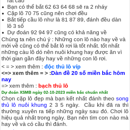
rất cao
Bạn có thể bắt 62 63 64 68 sẽ ra 2 nháy
Cặp lô 70 75 cũng nên chơi đều
Bắt tiếp cầu lô như là 81 87 89, đánh đều dàn
lô 3 số
Dự đoán 92 94 97 cũng có khả năng về
Chúng ta nên chú ý : Những con lô nào hay về và
mới về cũng có thể bắt lô rơi là tốt nhất. tốt nhất
những càu lô dó nên nuôi khung hay được ăn vì
thời gian gần đây hay về những con lô rơi.
< = > xem thêm :
độc thủ lô víp
<=> xem thêm = > :
Dàn đề 20 số miền bắc hôm
nay
=> xem thêm :
bạch thủ lô
Dự đoán XSMB ngày 02-10-2023 miền bắc chuẩn nhất
Chọn cặp lô đẹp mà bạn kết nhất đánh theo
song
thủ lô nuôi khung
2 3 5 ngày. Cầu khi đã ra thì
thường xuyên ra tiếp những ngày sau đó. Chơi lô
hiệu quả nhất trong ngày. Bạn nên tìm con nào mà
hay về và có cầu thì đánh.