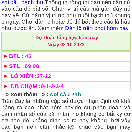
soi cầu bạch thủ
Thông thường thì bạn nên căn cứ
vào cầu để bắt số. Chọn vị trí cầu mà gần đây nó
hay về. Cứ đánh vị trí nó như nuôi bạch thủ khung
3 ngày. Chơi dàn lô hoặc đề thì bắt theo cầu là hầu
như được ăn. Xem thêm
Dàn lô nên chơi hôm nay
Dự Đoán tổng hợp hôm nay
Ngày 02-10-2023
➤
BTL : 46
➤
STL
:89 98
➤
LÔ XIÊN :27-12
➤
ĐB CHẠM :0-1-2-3-4
= > xem thêm => :
soi cầu 24h
Trên đây là những cặp số được nhận định có khả
năng ra cao nhất hôm nay.do sự phán đoán và
cảm nhận số của cá nhân. nó không có bất kỳ cơ
sở nào để khẳng định có ra hay không. bởi vậy
các bạn nên cân nhắc kỹ. chúc các bạn may