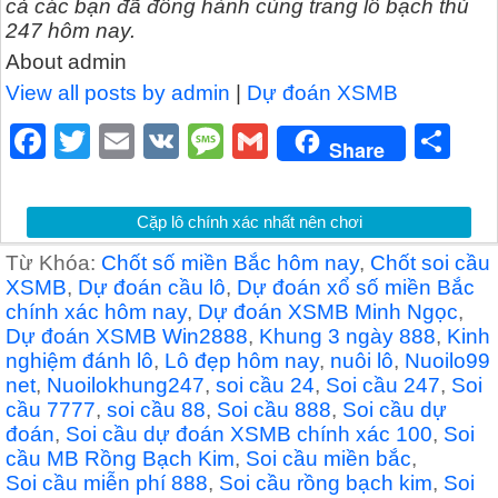
cả các bạn đã đồng hành cùng trang lô bạch thủ
247
hôm
nay.
About admin
View all posts by admin
|
Dự đoán XSMB
F
T
E
V
M
G
S
Share
a
wi
m
K
e
m
h
c
tt
ail
ss
ail
ar
Cặp lô chính xác nhất nên chơi
e
er
a
e
Từ Khóa:
Chốt số miền Bắc hôm nay
,
Chốt soi cầu
b
g
XSMB
,
Dự đoán cầu lô
,
Dự đoán xổ số miền Bắc
o
e
chính xác hôm nay
,
Dự đoán XSMB Minh Ngọc
,
Dự đoán XSMB Win2888
,
Khung 3 ngày 888
,
Kinh
o
nghiệm đánh lô
,
Lô đẹp hôm nay
,
nuôi lô
,
Nuoilo99
k
net
,
Nuoilokhung247
,
soi cầu 24
,
Soi cầu 247
,
Soi
cầu 7777
,
soi cầu 88
,
Soi cầu 888
,
Soi cầu dự
đoán
,
Soi cầu dự đoán XSMB chính xác 100
,
Soi
cầu MB Rồng Bạch Kim
,
Soi cầu miền bắc
,
Soi cầu miễn phí 888
,
Soi cầu rồng bạch kim
,
Soi