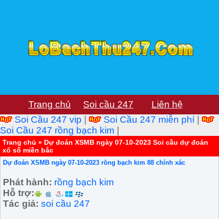
Trang chủ
Soi cầu 247
Liên hệ
Soi Cầu 247 vip
|
Soi Cầu 247 miễn phí
|
Soi Cầu 247 rồng bạch kim
|
Trang chủ
»
Dự đoán XSMB ngày 07-10-2023 Soi cầu dự đoán
xổ số miền bắc
Dự đoán XSMB ngày 07-10-2023 rồng bạch kim 88 chính xác
Phát hành:
rồng bạch kim
Hỗ trợ:
Tác giả:
soi cầu 247