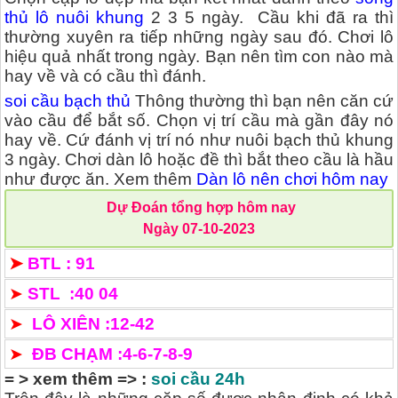
thủ lô nuôi khung
2 3 5 ngày. Cầu khi đã ra thì
thường xuyên ra tiếp những ngày sau đó. Chơi lô
hiệu quả nhất trong ngày. Bạn nên tìm con nào mà
hay về và có cầu thì đánh.
soi cầu bạch thủ
Thông thường thì bạn nên căn cứ
vào cầu để bắt số. Chọn vị trí cầu mà gần đây nó
hay về. Cứ đánh vị trí nó như nuôi bạch thủ khung
3 ngày. Chơi dàn lô hoặc đề thì bắt theo cầu là hầu
như được ăn. Xem thêm
Dàn lô nên chơi hôm nay
Dự Đoán tổng hợp hôm nay
Ngày 07-10-2023
➤
BTL : 91
➤
STL
:40 04
➤
LÔ XIÊN :12-42
➤
ĐB CHẠM :4-6-7-8-9
= > xem thêm => :
soi cầu 24h