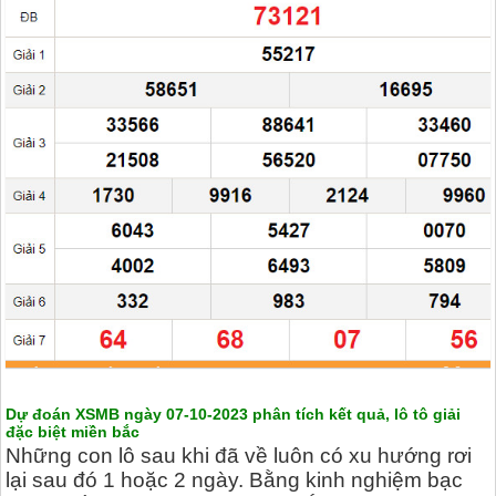
Dự đoán XSMB ngày 07-10-2023 phân tích kết quả, lô tô giải
đặc biệt miền bắc
Những con lô sau khi đã về luôn có xu hướng rơi
lại sau đó 1 hoặc 2 ngày. Bằng kinh nghiệm bạc