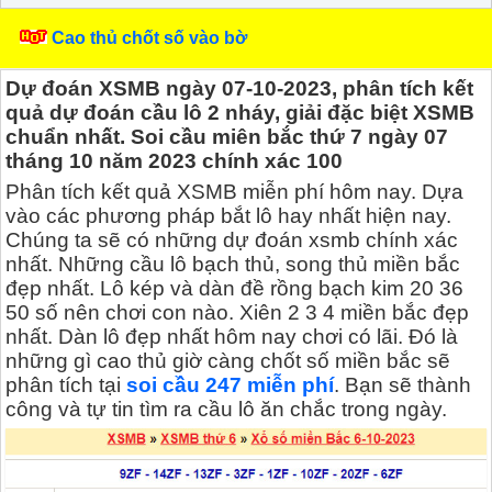
Cao thủ chốt số vào bờ
Dự đoán XSMB ngày 07-10-2023, phân tích kết
quả dự đoán cầu lô 2 nháy, giải đặc biệt XSMB
chuẩn nhất. Soi cầu miên bắc thứ 7 ngày 07
tháng 10 năm 2023 chính xác 100
Phân tích kết quả XSMB miễn phí hôm nay. Dựa
vào các phương pháp bắt lô hay nhất hiện nay.
Chúng ta sẽ có những dự đoán xsmb chính xác
nhất. Những cầu lô bạch thủ, song thủ miền bắc
đẹp nhất. Lô kép và dàn đề rồng bạch kim 20 36
50 số nên chơi con nào. Xiên 2 3 4 miền bắc đẹp
nhất. Dàn lô đẹp nhất hôm nay chơi có lãi. Đó là
những gì cao thủ giờ càng chốt số miền bắc sẽ
phân tích tại
soi cầu 247 miễn phí
. Bạn sẽ thành
công và tự tin tìm ra cầu lô ăn chắc trong ngày.