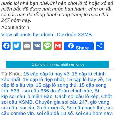
nước lợi nhà bạn nhé.
Chỉ nên chơi lô tô hoặc xổ số
miền bắc đã được nhà nước ban hành. cảm ơn tất
cả các bạn đã đồng hành cùng trang lô bạch thủ
247
hôm
nay.
About admin
View all posts by admin
|
Dự đoán XSMB
F
T
E
V
M
G
S
Share
a
wi
m
K
e
m
h
c
tt
ail
ss
ail
ar
Cặp lô chính xác nhất nên chơi
e
er
a
e
Từ Khóa:
15 cặp cặp lô hay về
,
15 cặp lô chính
b
g
xác nhất
,
15 cặp lô đẹp nhất
,
15 cặp lô hay về
,
15
o
e
cặp lô siêu víp
,
15 cặp lô song thủ
,
15 cặp song
thủ
,
568 - soi cầu 666 dự đoán chính xác
,
Bí
o
kíp soi cầu lô miền Bắc
,
Cách soi cầu lô kép
,
Chốt
k
soi cầu XSMB
,
Chuyên gia soi cầu 247
,
giờ vàng
soi cầu
,
soi cầu 3 cặp xiên 3
,
Soi cầu bạch thủ
,
soi
cầu combo víp
,
soi cầu đề 10 số
,
soi cau hom nay
,