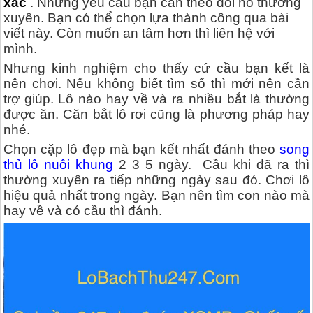
xác
. Nhưng yêu cầu bạn cần theo dõi nó thường
xuyên. Bạn có thể chọn lựa thành công qua bài
viết này. Còn muốn an tâm hơn thì liên hệ với
mình.
Nhưng kinh nghiệm cho thấy cứ cầu bạn kết là
nên chơi. Nếu không biết tìm số thì mới nên cần
trợ giúp. Lô nào hay về và ra nhiều bắt là thường
được ăn. Căn bắt lô rơi cũng là phương pháp hay
nhé.
Chọn cặp lô đẹp mà bạn kết nhất đánh theo
song
thủ lô nuôi khung
2 3 5 ngày. Cầu khi đã ra thì
thường xuyên ra tiếp những ngày sau đó. Chơi lô
hiệu quả nhất trong ngày. Bạn nên tìm con nào mà
hay về và có cầu thì đánh.