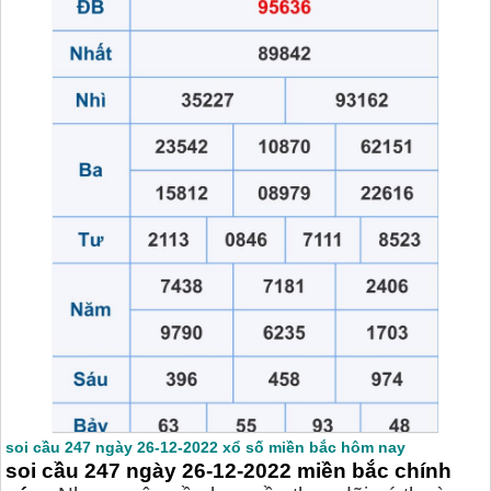
soi cầu 247 ngày 26-12-2022 xổ số miền bắc hôm nay
soi cầu 247 ngày 26-12-2022 miền bắc chính