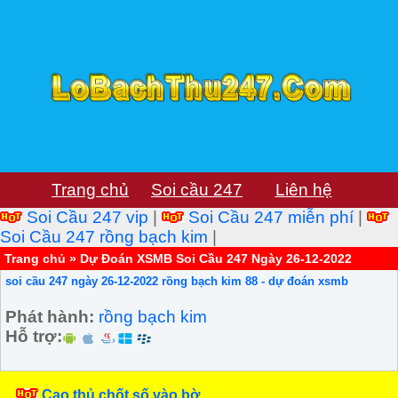
Trang chủ
Soi cầu 247
Liên hệ
Soi Cầu 247 vip
|
Soi Cầu 247 miễn phí
|
Soi Cầu 247 rồng bạch kim
|
Trang chủ
»
Dự Đoán XSMB Soi Cầu 247 Ngày 26-12-2022
soi cầu 247 ngày 26-12-2022 rồng bạch kim 88 - dự đoán xsmb
Phát hành:
rồng bạch kim
Hỗ trợ:
Cao thủ chốt số vào bờ