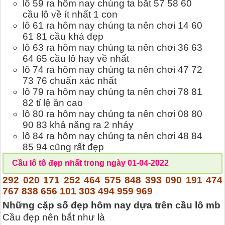
lô 59 ra hôm nay chúng ta bắt 57 58 60
cầu lô về ít nhất 1 con
lô 61 ra hôm nay chúng ta nên chơi 14 60
61 81 cầu khá đẹp
lô 63 ra hôm nay chúng ta nên chơi 36 63
64 65 cầu lô hay về nhất
lô 74 ra hôm nay chúng ta nên chơi 47 72
73 76 chuẩn xác nhất
lô 79 ra hôm nay chúng ta nên chơi 78 81
82 tỉ lệ ăn cao
lô 80 ra hôm nay chúng ta nên chơi 08 80
90 83 khả năng ra 2 nháy
lô 84 ra hôm nay chúng ta nên chơi 48 84
85 94 cũng rất đẹp
Cầu lô tô đẹp nhất trong ngày 01-04-2022
292 020 171 252 464 575 848 393 090 191 474
767 838 656 101 303 494 959 969
Những cặp số đẹp hôm nay dựa trên cầu lô mb
Cầu đẹp nên bắt như là