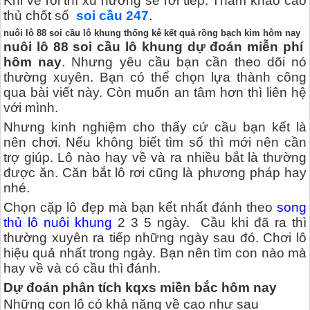
Khi về rôi thì xu hướng sẽ rơi tiếp. Tham khảo cao
thủ chốt số
soi cầu 247
.
nuôi lô 88 soi cầu lô khung thống kê kết quả rồng bạch kim hôm nay
nuôi lô 88 soi cầu lô khung dự đoán miễn phí
hôm nay
. Nhưng yêu cầu bạn cần theo dõi nó
thường xuyên. Bạn có thể chọn lựa thành công
qua bài viết này. Còn muốn an tâm hơn thì liên hệ
với mình.
Nhưng kinh nghiệm cho thấy cứ cầu bạn kết là
nên chơi. Nếu không biết tìm số thì mới nên cần
trợ giúp. Lô nào hay về và ra nhiều bắt là thường
được ăn. Căn bắt lô rơi cũng là phương pháp hay
nhé.
Chọn cặp lô đẹp mà bạn kết nhất đánh theo
song
thủ lô nuôi khung
2 3 5 ngày. Cầu khi đã ra thì
thường xuyên ra tiếp những ngày sau đó. Chơi lô
hiệu quả nhất trong ngày. Bạn nên tìm con nào mà
hay về và có cầu thì đánh.
Dự đoán phân tích kqxs miền bắc hôm nay
Những con lô có khả năng về cao như sau