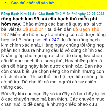
Cao thủ chốt số vào bờ
Rồng Bạch Kim 99 Soi Cầu Bạch Thủ Miễn Phí ngày 20-05-2022
rồng bạch kim 99 soi cầu bạch thủ miễn phí
hôm nay
.
Chào mừng các bạn đã quay trở lại với
bài viết từ
Cầu Lô 247
tai diễn đàn
Lô Bạch Thủ
247
.Miễn phí hôm nay Là những con số được tổng
hợp từ hệ thống
soi cầu 247
dự đoán rồng bạch
kim chính xác nhất. Hàng ngày chúng tôi tổng hợp
phân tích đưa ra những cầu lô vô cùng chính xác.
Nhằm giúp cho mọi người chơi dễ dàng lựa chọn
cầu lô như bạch thủ, song thủ, Hay những dàn lô
dàn đề hằng ngày luôn được chính xác. Bạn nào
còn chưa biết lựa chọn riêng cho mình những con
số chính xác. Thì có thể liên hệ trực tiếp chúng tôi
có hộ trợ. Để cho tất cả mọi người có sự chiến
thắng cao.
Bởi vậy khi cac bạn lấy số tai đây cá bạn hãy tự tin
ở các chuyên mục mà bạn thích. Các chuyên mục
chăn nuôi lô đề đang là những chiếc phao cứu