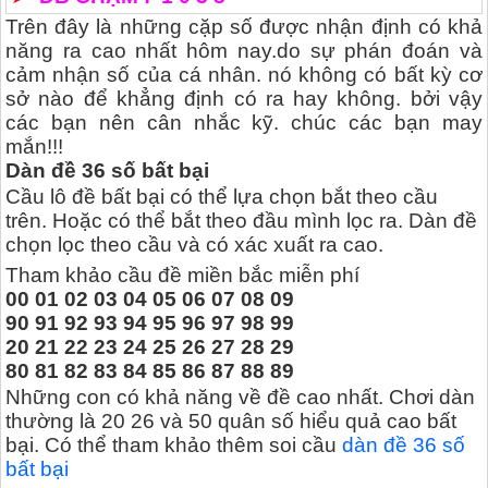
Trên đây là những cặp số được nhận định có khả
năng ra cao nhất hôm nay.do sự phán đoán và
cảm nhận số của cá nhân. nó không có bất kỳ cơ
sở nào để khẳng định có ra hay không. bởi vậy
các bạn nên cân nhắc kỹ. chúc các bạn may
mắn!!!
Dàn đề 36 số bất bại
Cầu lô đề bất bại có thể lựa chọn bắt theo cầu
trên. Hoặc có thể bắt theo đầu mình lọc ra. Dàn đề
chọn lọc theo cầu và có xác xuất ra cao.
Tham khảo cầu đề miền bắc miễn phí
00 01 02 03 04 05 06 07 08 09
90 91 92 93 94 95 96 97 98 99
20 21 22 23 24 25 26 27 28 29
80 81 82 83 84 85 86 87 88 89
Những con có khả năng về đề cao nhất. Chơi dàn
thường là 20 26 và 50 quân số hiểu quả cao bất
bại. Có thể tham khảo thêm soi cầu
dàn đề 36 số
bất bại