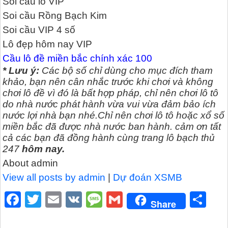
Soi cầu lô VIP
Soi cầu Rồng Bạch Kim
Soi cầu VIP 4 số
Lô đẹp hôm nay VIP
Cầu lô đề miền bắc chính xác 100
*
Lưu ý:
Các bộ số chỉ dùng cho mục đích tham
khảo, bạn nên cân nhắc trước khi chơi và không
chơi lô đề vì đó là bất hợp pháp, chỉ nên chơi lô tô
do nhà nước phát hành vừa vui vừa đảm bảo ích
nước lợi nhà bạn nhé.
Chỉ nên chơi lô tô hoặc xổ số
miền bắc đã được nhà nước ban hành. cảm ơn tất
cả các bạn đã đồng hành cùng trang lô bạch thủ
247
hôm nay.
About admin
View all posts by admin
|
Dự đoán XSMB
F
T
E
V
M
G
S
Share
a
wi
m
K
e
m
h