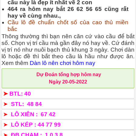
cầu này là đẹp ít nhất về 2 con
464 ra hôm nay bắt 26 62 56 65 cũng rất
hay về cùng nhau.,
Cầu lô đề chuẩn chốt số của cao thủ miền
bắc
Thông thường thì bạn nên căn cứ vào cầu để bắt
số. Chọn vị trí cầu mà gần đây nó hay về. Cứ đánh
vị trí nó như nuôi bạch thủ khung 3 ngày. Chơi dàn
lô hoặc đề thì bắt theo cầu là hầu như được ăn.
Xem thêm
Dàn lô nên chơi hôm nay
Dự Đoán tổng hợp hôm nay
Ngày 20-05-2022
➤
BTL: 40
➤
STL: 48 84
➤
LÔ XIÊN : 67 42
➤
LÔ KÉP : 44 77 99
➤
ĐB CHẠM : 1 0 3 8