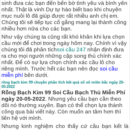
sinh đưa các bạn đến bến bờ tình yêu và bình yên
nhất. Thật là vinh Dự tự hào biết bao khi chuyên
mục nuôi lô đã giúp được rất nhiều anh chị em.
Chúng tôi sẽ tiếp tục cố gắng mang lại thành công
nhiều hơn nữa cho các bạn.
Như vậy chúng ta cũng rất khó khăn khi lựa chọn
cầu mới để chơi trong ngày hôm nay. Chính vì vậy
chúng tôi đã phân tích
soi cầu 247
nhận định đưa
ra cho mọi người những cặp song thủ chính xác
nhất. Để có sự lựa chọn chính xác cầu lô cho
riêng mình. Trước hết các bạn nên đọc
soi cầu
miễn phí
bên dưới.
rồng bạch kim 99 chuyên phân tích kết quả xổ số miền bắc ngày 20-
05-2022
Rồng Bạch Kim 99 Soi Cầu Bạch Thủ Miễn Phí
ngày 20-05-2022
. Nhưng yêu cầu bạn cần theo
dõi nó thường xuyên. Bạn có thể chọn lựa thành
công qua bài viết này. Còn muốn an tâm hơn thì
liên hệ với mình.
Nhưng kinh nghiệm cho thấy cứ cầu bạn kết là