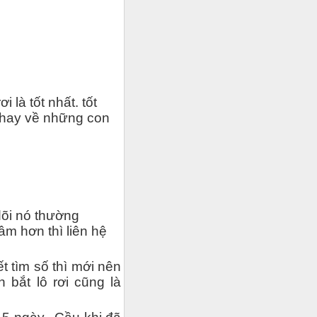
 là tốt nhất. tốt
y hay về những con
dõi nó thường
âm hơn thì liên hệ
t tìm số thì mới nên
 bắt lô rơi cũng là