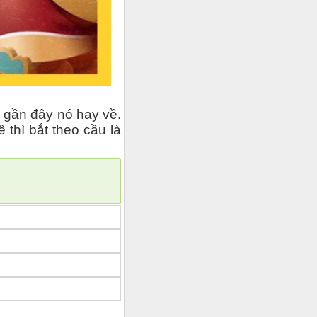
à gần đây nó hay về.
 thì bắt theo cầu là