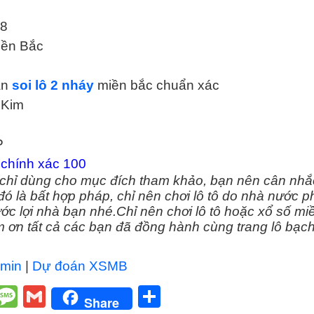
88
iền Bắc
án
soi lô 2 nháy
miền bắc chuẩn xác
 Kim
P
 chính xác 100
chỉ dùng cho mục đích tham khảo, bạn nên cân nhắc
 đó là bất hợp pháp, chỉ nên chơi lô tô do nhà nước 
ớc lợi nhà bạn nhé.
Chỉ nên chơi lô tô hoặc xổ số m
 ơn tất cả các bạn đã đồng hành cùng trang lô bạch
dmin
|
Dự đoán XSMB
V
M
G
S
Share