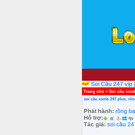
Soi Cầu 247 vip
Trang chủ
»
Soi cầu xsm
soi cầu xsmb 247 plus, rồ
Phát hành:
rồng b
Hỗ trợ:
Tác giả:
soi cầu 24