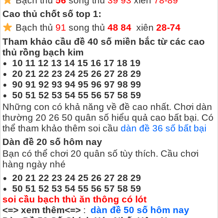
Bạch thủ
56
song thủ
39 93
xiên
78-89
Cao thủ chốt số top 1:
Bạch thủ
91
song thủ
48 84
xiên
28-74
Tham khảo cầu đề 40 số miền bắc từ các cao
thủ rồng bạch kim
10 11 12 13 14 15 16 17 18 19
20 21 22 23 24 25 26 27 28 29
90 91 92 93 94 95 96 97 98 99
50 51 52 53 54 55 56 57 58 59
Những con có khả năng về đề cao nhất. Chơi dàn
thường 20 26 50 quân số hiểu quả cao bất bại. Có
thể tham khảo thêm soi cầu
dàn đề 36 số bất bại
Dàn đề 20 số hôm nay
Bạn có thể chơi 20 quân số tùy thích. Cầu chơi
hàng ngày nhé
20 21 22 23 24 25 26 27 28 29
50 51 52 53 54 55 56 57 58 59
soi cầu bạch thủ ăn thông có lót
<=> xem thêm<=>
:
dàn đề 50 số hôm nay