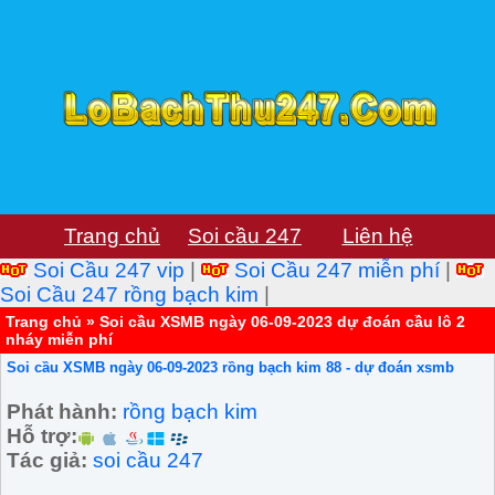
Trang chủ
Soi cầu 247
Liên hệ
Soi Cầu 247 vip
|
Soi Cầu 247 miễn phí
|
Soi Cầu 247 rồng bạch kim
|
Trang chủ
»
Soi cầu XSMB ngày 06-09-2023 dự đoán cầu lô 2
nháy miễn phí
Soi cầu XSMB ngày 06-09-2023 rồng bạch kim 88 - dự đoán xsmb
Phát hành:
rồng bạch kim
Hỗ trợ:
Tác giả:
soi cầu 247