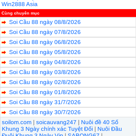
Win2888 Asia
Cùng chuyên mục
Soi Cầu 88 ngày 08/8/2026
Soi Cầu 88 ngày 07/8/2026
Soi Cầu 88 ngày 06/8/2026
Soi Cầu 88 ngày 05/8/2026
Soi Cầu 88 ngày 04/8/2026
Soi Cầu 88 ngày 03/8/2026
Soi Cầu 88 ngày 02/8/2026
Soi Cầu 88 ngày 01/8/2026
Soi Cầu 88 ngày 31/7/2026
Soi Cầu 88 ngày 30/7/2026
soilom.com
|
soicauvang247
|
Nuôi đề 40 Số
Khung 3 Ngày chính xác Tuyệt Đối
|
Nuôi Đầu
Đuôi Khung 3 Ngày Vip
|
SABONG67
|