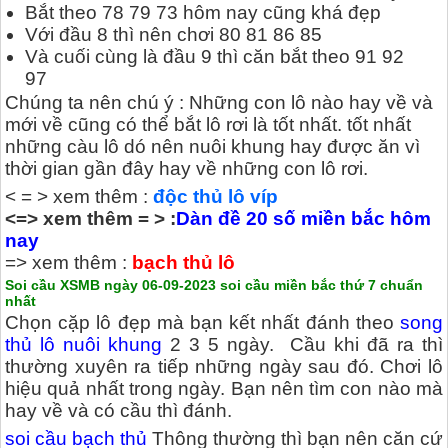
Bắt theo 78 79 73 hôm nay cũng khá đẹp
Với đầu 8 thì nên chơi 80 81 86 85
Và cuối cùng là đầu 9 thì căn bắt theo 91 92
97
Chúng ta nên chú ý : Những con lô nào hay về và
mới về cũng có thể bắt lô rơi là tốt nhất. tốt nhất
những càu lô dó nên nuôi khung hay được ăn vì
thời gian gần đây hay về những con lô rơi.
< = > xem thêm :
độc thủ lô víp
<=> xem thêm = > :
Dàn đề 20 số miền bắc hôm
nay
=> xem thêm :
bạch thủ lô
Soi cầu XSMB ngày 06-09-2023 soi cầu miền bắc thứ 7 chuẩn
nhất
Chọn cặp lô đẹp mà bạn kết nhất đánh theo
song
thủ lô nuôi khung
2 3 5 ngày. Cầu khi đã ra thì
thường xuyên ra tiếp những ngày sau đó. Chơi lô
hiệu quả nhất trong ngày. Bạn nên tìm con nào mà
hay về và có cầu thì đánh.
soi cầu bạch thủ
Thông thường thì bạn nên căn cứ