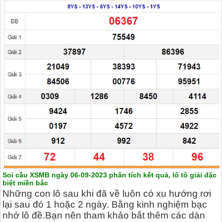
Soi cầu XSMB ngày 06-09-2023 phân tích kết quả, lô tô giải đặc
biệt miền bắc
Những con lô sau khi đã về luôn có xu hướng rơi
lại sau đó 1 hoặc 2 ngày. Bằng kinh nghiệm bạc
nhớ lô đề.Bạn nên tham khảo bắt thêm các dàn