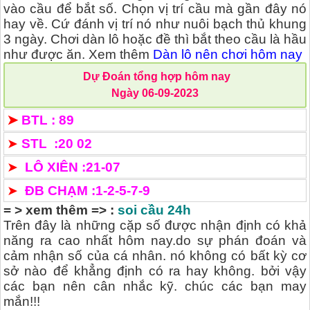
vào cầu để bắt số. Chọn vị trí cầu mà gần đây nó
hay về. Cứ đánh vị trí nó như nuôi bạch thủ khung
3 ngày. Chơi dàn lô hoặc đề thì bắt theo cầu là hầu
như được ăn. Xem thêm
Dàn lô nên chơi hôm nay
Dự Đoán tổng hợp hôm nay
Ngày 06-09-2023
➤
BTL : 89
➤
STL
:20 02
➤
LÔ XIÊN :21-07
➤
ĐB CHẠM :1-2-5-7-9
= > xem thêm => :
soi cầu 24h
Trên đây là những cặp số được nhận định có khả
năng ra cao nhất hôm nay.do sự phán đoán và
cảm nhận số của cá nhân. nó không có bất kỳ cơ
sở nào để khẳng định có ra hay không. bởi vậy
các bạn nên cân nhắc kỹ. chúc các bạn may
mắn!!!