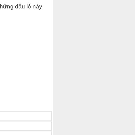
những đầu lô này