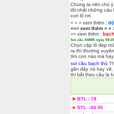
Chúng ta nên chú ý 
tốt nhất những càu 
con lô rơi.
< = > xem thêm :
độ
<=> xem thêm = > :
=> xem thêm :
bạch
Soi cầu XSMB ngày 09-09
Chọn cặp lô đẹp mà
ra thì thường xuyên
tìm con nào mà hay 
soi cầu bạch thủ
Th
gần đây nó hay về. 
thì bắt theo cầu l
➤
BTL : 78
➤
STL
:50 05