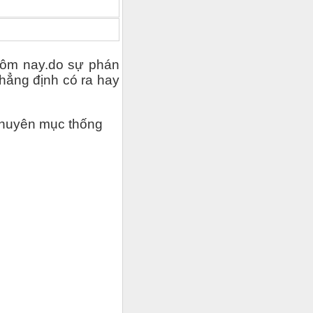
hôm nay.do sự phán
hẳng định có ra hay
 chuyên mục thống