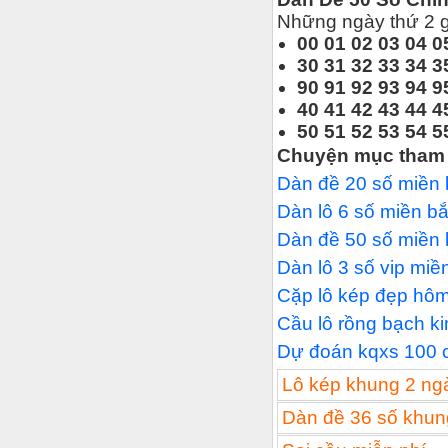
Những ngày thứ 2 gầ
00 01 02 03 04 0
30 31 32 33 34 3
90 91 92 93 94 9
40 41 42 43 44 4
50 51 52 53 54 5
Chuyện mục tham
Dàn đề 20 số miền
Dàn lô 6 số miền bắ
Dàn đề 50 số miền 
Dàn lô 3 số vip miề
Cặp lô kép đẹp hô
Cầu lô rồng bạch k
Dự đoán kqxs 100 c
Lô kép khung 2 ng
Dàn đề 36 số khun