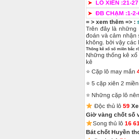
➤
LÔ XIÊN :21-27
➤
ĐB CHẠM :1-2-
= > xem thêm => :
Trên đây là những
đoán và cảm nhận s
không. bởi vậy các
Thống kê xổ số miền bắc r
Những thống kê xổ 
kê
⭐ Cặp lô may mắn
⭐ 5 cặp xiên 2 miề
⭐ Những cặp lô nên
Độc thủ lô
59
Xe
Giờ vàng chốt số 
Song thủ lô
16 6
Bát chốt Huyền tho