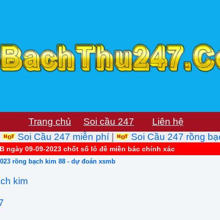
Trang chủ
Soi cầu 247
Liên hệ
|
Soi Cầu 247 miễn phí
|
Soi Cầu 247 rồng bạ
B ngày 09-09-2023 chốt số lô đề miền bác chính xác
023 rồng bạch kim 88 - dự đoán xsmb
ạch kim
7