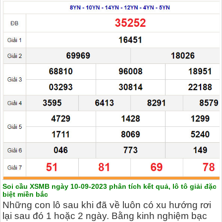
Soi cầu XSMB ngày 10-09-2023 phân tích kết quả, lô tô giải đặc
biệt miền bắc
Những con lô sau khi đã về luôn có xu hướng rơi
lại sau đó 1 hoặc 2 ngày. Bằng kinh nghiệm bạc