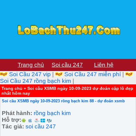
Trang chủ
Soi cầu 247
Liên hệ
Soi Cầu 247 vip
|
Soi Cầu 247 miễn phí
|
Soi Cầu 247 rồng bạch kim
|
Trang chủ
»
Soi cầu XSMB ngày 10-09-2023 dự đoán cặp lô đẹp
nhất hôm nay
Soi cầu XSMB ngày 10-09-2023 rồng bạch kim 88 - dự đoán xsmb
Phát hành:
rồng bạch kim
Hỗ trợ:
Tác giả:
soi cầu 247