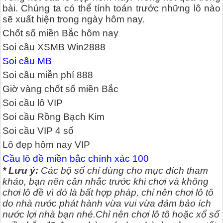
bài. Chúng ta có thể tính toán trước những lô nào
sẽ xuất hiện trong ngày hôm nay.
Chốt số miền Bắc hôm nay
Soi cầu XSMB Win2888
Soi cầu MB
Soi cầu miễn phí 888
Giờ vàng chốt số miền Bắc
Soi cầu lô VIP
Soi cầu Rồng Bạch Kim
Soi cầu VIP 4 số
Lô đẹp hôm nay VIP
Cầu lô đề miền bắc chính xác 100
*
Lưu ý:
Các bộ số chỉ dùng cho mục đích tham
khảo, bạn nên cân nhắc trước khi chơi và không
chơi lô đề vì đó là bất hợp pháp, chỉ nên chơi lô tô
do nhà nước phát hành vừa vui vừa đảm bảo ích
nước lợi nhà bạn nhé.
Chỉ nên chơi lô tô hoặc xổ số