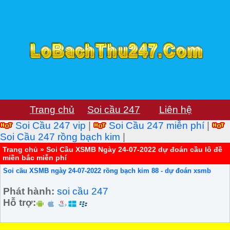
Trang chủ
Soi cầu 247
Liên hệ
Soi Cầu 247 vip
|
Soi Cầu 247 miễn phí
|
Soi Cầu 247 rồng bạch kim
|
Trang chủ
»
Soi Cầu XSMB Ngày 24-07-2022 dự đoán cầu lô đề
miền bắc miễn phí
Soi cầu XSMB ngày 24-07-2022 rồng bạch kim 88 - dự đoán xsmb
Phát hành:
soi cầu 247
Hỗ trợ: