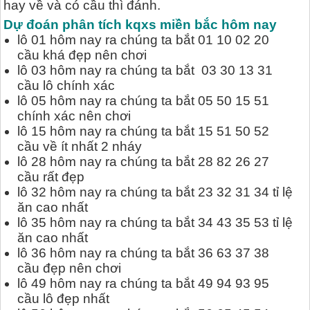
hay về và có cầu thì đánh.
Dự đoán phân tích kqxs miền bắc hôm nay
lô 01 hôm nay ra chúng ta bắt 01 10 02 20
cầu khá đẹp nên chơi
lô 03 hôm nay ra chúng ta bắt 03 30 13 31
cầu lô chính xác
lô 05 hôm nay ra chúng ta bắt 05 50 15 51
chính xác nên chơi
lô 15 hôm nay ra chúng ta bắt 15 51 50 52
cầu về ít nhất 2 nháy
lô 28 hôm nay ra chúng ta bắt 28 82 26 27
cầu rất đẹp
lô 32 hôm nay ra chúng ta bắt 23 32 31 34 tỉ lệ
ăn cao nhất
lô 35 hôm nay ra chúng ta bắt 34 43 35 53 tỉ lệ
ăn cao nhất
lô 36 hôm nay ra chúng ta bắt 36 63 37 38
cầu đẹp nên chơi
lô 49 hôm nay ra chúng ta bắt 49 94 93 95
cầu lô đẹp nhất