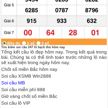
Tìm kiếm soi cầu 247 lô bạch thủ hôm nay
Tổng kết cầu lô đẹp hôm nay. Trong kết quả trong
bài. Chúng ta có thể tính toán trước những lô nào
sẽ xuất hiện trong ngày hôm nay.
Chốt số miền Bắc hôm nay
Soi cầu XSMB Win2888
Soi cầu MB
Soi cầu miễn phí 888
Giờ vàng chốt số miền Bắc
Soi cầu lô VIP