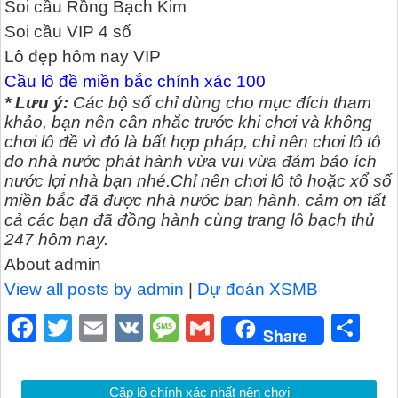
Soi cầu Rồng Bạch Kim
Soi cầu VIP 4 số
Lô đẹp hôm nay VIP
Cầu lô đề miền bắc chính xác 100
*
Lưu ý:
Các bộ số chỉ dùng cho mục đích tham
khảo, bạn nên cân nhắc trước khi chơi và không
chơi lô đề vì đó là bất hợp pháp, chỉ nên chơi lô tô
do nhà nước phát hành vừa vui vừa đảm bảo ích
nước lợi nhà bạn nhé.
Chỉ nên chơi lô tô hoặc xổ số
miền bắc đã được nhà nước ban hành. cảm ơn tất
cả các bạn đã đồng hành cùng trang lô bạch thủ
247
hôm
nay.
About admin
View all posts by admin
|
Dự đoán XSMB
F
T
E
V
M
G
S
Share
a
wi
m
K
e
m
h
c
tt
ail
ss
ail
ar
Cặp lô chính xác nhất nên chơi