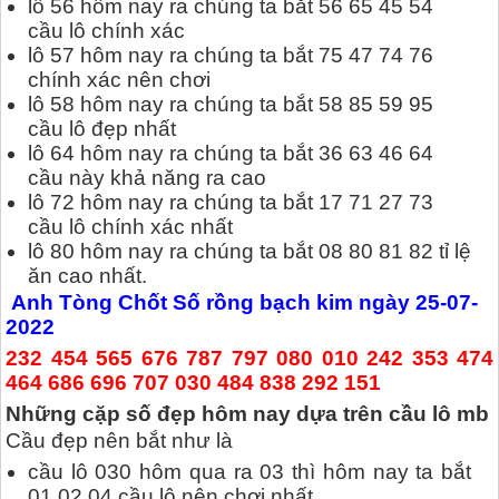
lô 56 hôm nay ra chúng ta bắt 56 65 45 54
cầu lô chính xác
lô 57 hôm nay ra chúng ta bắt 75 47 74 76
chính xác nên chơi
lô 58 hôm nay ra chúng ta bắt 58 85 59 95
cầu lô đẹp nhất
lô 64 hôm nay ra chúng ta bắt 36 63 46 64
cầu này khả năng ra cao
lô 72 hôm nay ra chúng ta bắt 17 71 27 73
cầu lô chính xác nhất
lô 80 hôm nay ra chúng ta bắt 08 80 81 82 tỉ lệ
ăn cao nhất.
Anh Tòng Chốt Số rồng bạch kim ngày 25-07-
2022
232 454 565 676 787 797 080 010 242 353 474
464 686 696 707 030 484 838 292 151
Những cặp số đẹp hôm nay dựa trên cầu lô mb
Cầu đẹp nên bắt như là
cầu lô 030 hôm qua ra 03 thì hôm nay ta bắt
01 02 04 cầu lô nên chơi nhất