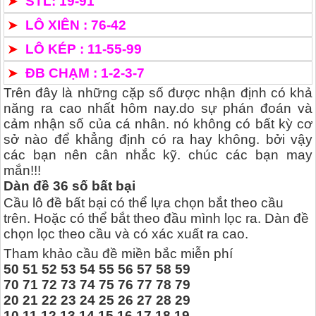
➤
STL: 19-91
➤
LÔ XIÊN : 76-42
➤
LÔ KÉP : 11-55-99
➤
ĐB CHẠM : 1-2-3-7
Trên đây là những cặp số được nhận định có khả
năng ra cao nhất hôm nay.do sự phán đoán và
cảm nhận số của cá nhân. nó không có bất kỳ cơ
sở nào để khẳng định có ra hay không. bởi vậy
các bạn nên cân nhắc kỹ. chúc các bạn may
mắn!!!
Dàn đề 36 số bất bại
Cầu lô đề bất bại có thể lựa chọn bắt theo cầu
trên. Hoặc có thể bắt theo đầu mình lọc ra. Dàn đề
chọn lọc theo cầu và có xác xuất ra cao.
Tham khảo cầu đề miền bắc miễn phí
50 51 52 53 54 55 56 57 58 59
70 71 72 73 74 75 76 77 78 79
20 21 22 23 24 25 26 27 28 29
10 11 12 13 14 15 16 17 18 19