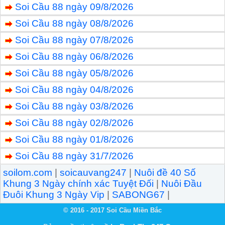
Soi Cầu 88 ngày 09/8/2026
Soi Cầu 88 ngày 08/8/2026
Soi Cầu 88 ngày 07/8/2026
Soi Cầu 88 ngày 06/8/2026
Soi Cầu 88 ngày 05/8/2026
Soi Cầu 88 ngày 04/8/2026
Soi Cầu 88 ngày 03/8/2026
Soi Cầu 88 ngày 02/8/2026
Soi Cầu 88 ngày 01/8/2026
Soi Cầu 88 ngày 31/7/2026
soilom.com
|
soicauvang247
|
Nuôi đề 40 Số
Khung 3 Ngày chính xác Tuyệt Đối
|
Nuôi Đầu
Đuôi Khung 3 Ngày Vip
|
SABONG67
|
© 2016 - 2017 Soi Cầu Miền Bắc