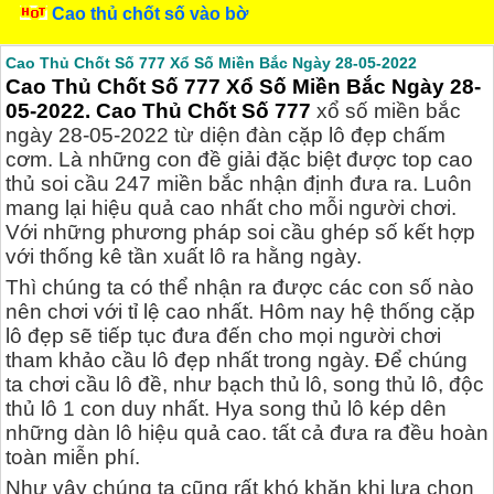
Cao thủ chốt số vào bờ
Cao Thủ Chốt Số 777 Xổ Số Miền Bắc Ngày 28-05-2022
Cao Thủ Chốt Số 777 Xổ Số Miền Bắc Ngày 28-
05-2022. Cao Thủ Chốt Số 777
xổ số miền bắc
ngày 28-05-2022 từ diện đàn cặp lô đẹp chấm
cơm. Là những con đề giải đặc biệt được top cao
thủ soi cầu 247 miền bắc nhận định đưa ra. Luôn
mang lại hiệu quả cao nhất cho mỗi người chơi.
Với những phương pháp soi cầu ghép số kết hợp
với thống kê tần xuất lô ra hằng ngày.
Thì chúng ta có thể nhận ra được các con số nào
nên chơi với tỉ lệ cao nhất. Hôm nay hệ thống cặp
lô đẹp sẽ tiếp tục đưa đến cho mọi người chơi
tham khảo cầu lô đẹp nhất trong ngày. Để chúng
ta chơi cầu lô đề, như bạch thủ lô, song thủ lô, độc
thủ lô 1 con duy nhất. Hya song thủ lô kép dên
những dàn lô hiệu quả cao. tất cả đưa ra đều hoàn
toàn miễn phí.
Như vậy chúng ta cũng rất khó khăn khi lựa chọn