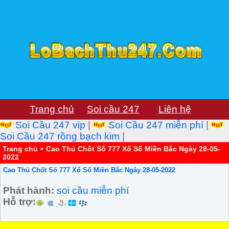
Trang chủ
Soi cầu 247
Liên hệ
Soi Cầu 247 vip
|
Soi Cầu 247 miễn phí
|
Soi Cầu 247 rồng bạch kim
|
Trang chủ
»
Cao Thủ Chốt Số 777 Xổ Số Miền Bắc Ngày 28-05-
2022
Cao Thủ Chốt Số 777 Xổ Số Miền Bắc Ngày 28-05-2022
Phát hành:
soi cầu miễn phí
Hỗ trợ: