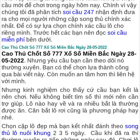
cầu mới để chơi trong ngày hôm nay. Chính vì vậy
chúng tôi đã phân tích
soi cầu 247
nhận định đưa
ra cho mọi người những cặp song thủ chính xác
nhất. Để có sự lựa chọn chính xác cầu lô cho
riêng mình. Trước hết các bạn nên đọc
soi cầu
miễn phí
bên dưới.
Cao Thủ Chốt Số 777 Xổ Số Miền Bắc Ngày 28-05-2022
Cao Thủ Chốt Số 777 Xổ Số Miền Bắc Ngày 28-
05-2022
. Nhưng yêu cầu bạn cần theo dõi nó
thường xuyên. Bạn có thể chọn lựa thành công
qua bài viết này. Còn muốn an tâm hơn thì liên hệ
với mình.
Nhưng kinh nghiệm cho thấy cứ cầu bạn kết là
nên chơi. Nếu không biết tìm số thì mới nên cần
trợ giúp. Lô nào hay về và ra nhiều bắt là thường
được ăn. Căn bắt lô rơi cũng là phương pháp hay
nhé.
Chọn cặp lô đẹp mà bạn kết nhất đánh theo
song
thủ lô nuôi khung
2 3 5 ngày. Cầu khi đã ra thì
thường xuyên ra tiếp những ngày sau đó. Chơi lô