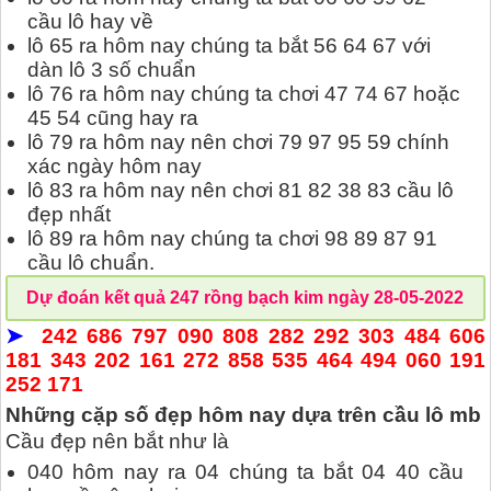
cầu lô hay về
lô 65 ra hôm nay chúng ta bắt 56 64 67 với
dàn lô 3 số chuẩn
lô 76 ra hôm nay chúng ta chơi 47 74 67 hoặc
45 54 cũng hay ra
lô 79 ra hôm nay nên chơi 79 97 95 59 chính
xác ngày hôm nay
lô 83 ra hôm nay nên chơi 81 82 38 83 cầu lô
đẹp nhất
lô 89 ra hôm nay chúng ta chơi 98 89 87 91
cầu lô chuẩn.
Dự đoán kết quả 247 rồng bạch kim ngày 28-05-2022
➤
242 686 797 090 808 282 292 303 484 606
181 343 202 161 272 858 535 464 494 060 191
252 171
Những cặp số đẹp hôm nay dựa trên cầu lô mb
Cầu đẹp nên bắt như là
040 hôm nay ra 04 chúng ta bắt 04 40 cầu