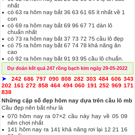
nhất
có 63 ra hôm nay bắt 36 63 61 65 ít nhất về 1
con
có 69 ra hôm nay bắt 69 96 67 71 dàn lô
chuẩn nhất
có 73 ra hôm nay bắt 37 73 72 75 cầu lô đẹp
có 75 ra hôm nay bắt 67 74 78 khả năng ăn
cao
có 92 ra hôm nay bắt 91 93 95 cầu lô chuẩn.
Dự đoán kết quả 247 rồng bạch kim ngày 29-05-2022
➤
242 686 797 090 808 282 303 484 606 343
202 161 272 858 464 494 060 191 252 969 171
838
Những cặp số đẹp hôm nay dựa trên cầu lô mb
Cầu đẹp nên bắt như là
070 hôm nay ra 07×2 cầu này hay về 05 09
nên chơi nhất
141 hôm nay ra 141 khả năng rơi lại 12 21 16