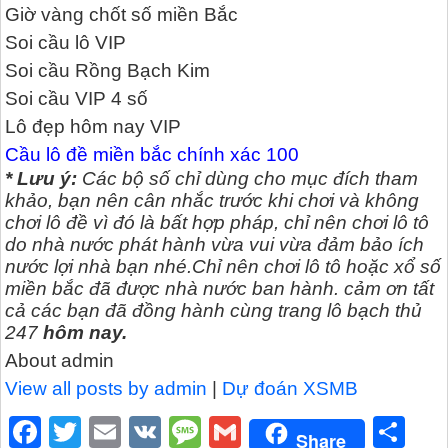
Giờ vàng chốt số miền Bắc
Soi cầu lô VIP
Soi cầu Rồng Bạch Kim
Soi cầu VIP 4 số
Lô đẹp hôm nay VIP
Cầu lô đề miền bắc chính xác 100
*
Lưu ý:
Các bộ số chỉ dùng cho mục đích tham
khảo, bạn nên cân nhắc trước khi chơi và không
chơi lô đề vì đó là bất hợp pháp, chỉ nên chơi lô tô
do nhà nước phát hành vừa vui vừa đảm bảo ích
nước lợi nhà bạn nhé.
Chỉ nên chơi lô tô hoặc xổ số
miền bắc đã được nhà nước ban hành. cảm ơn tất
cả các bạn đã đồng hành cùng trang lô bạch thủ
247
hôm nay.
About admin
View all posts by admin
|
Dự đoán XSMB
F
T
E
V
M
G
S
Share