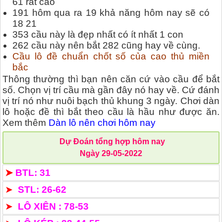
61 rất cao
191 hôm qua ra 19 khả năng hôm nay sẽ có
18 21
353 cầu này là đẹp nhất có ít nhất 1 con
262 cầu này nên bắt 282 cũng hay về cùng.
Cầu lô đề chuẩn chốt số của cao thủ miền
bắc
Thông thường thì bạn nên căn cứ vào cầu để bắt
số. Chọn vị trí cầu mà gần đây nó hay về. Cứ đánh
vị trí nó như nuôi bạch thủ khung 3 ngày. Chơi dàn
lô hoặc đề thì bắt theo cầu là hầu như được ăn.
Xem thêm
Dàn lô nên chơi hôm nay
Dự Đoán tổng hợp hôm nay
Ngày 29-05-2022
➤
BTL: 31
➤
STL: 26-62
➤
LÔ XIÊN : 78-53