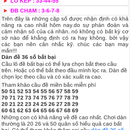
➤
LÔ KÉP : 33-44-55
➤
ĐB CHẠM : 3-6-7-8
Trên đây là những cặp số được nhận định có khả
năng ra cao nhất hôm nay.do sự phán đoán và
cảm nhận số của cá nhân. nó không có bất kỳ cơ
sở nào để khẳng định có ra hay không. bởi vậy
các bạn nên cân nhắc kỹ. chúc các bạn may
mắn!!!
Dàn đề 36 số bất bại
Cầu lô đề bất bại có thể lựa chọn bắt theo cầu
trên. Hoặc có thể bắt theo đầu mình lọc ra. Dàn đề
chọn lọc theo cầu và có xác xuất ra cao.
Tham khảo cầu đề miền bắc miễn phí
50 51 52 53 54 55 56 57 58 59
70 71 72 73 74 75 76 77 78 79
20 21 22 23 24 25 26 27 28 29
60 61 62 63 64 65 66 67 68 69
Những con có khả năng về đề cao nhất. Chơi dàn
thường là 20 26 và 50 quân số hiểu quả cao bất