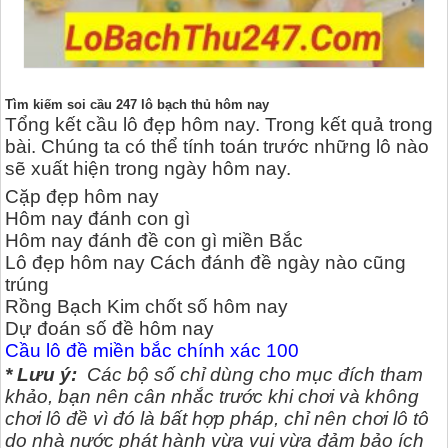
Tìm kiếm soi cầu 247 lô bạch thủ hôm nay
Tổng kết cầu lô đẹp hôm nay. Trong kết quả trong
bài. Chúng ta có thể tính toán trước những lô nào
sẽ xuất hiện trong ngày hôm nay.
Cặp đẹp hôm nay
Hôm nay đánh con gì
Hôm nay đánh đề con gì miền Bắc
Lô đẹp hôm nay Cách đánh đề ngày nào cũng
trúng
Rồng Bạch Kim chốt số hôm nay
Dự đoán số đề hôm nay
Cầu lô đề miền bắc chính xác 100
*
Lưu ý:
Các bộ số chỉ dùng cho mục đích tham
khảo, bạn nên cân nhắc trước khi chơi và không
chơi lô đề vì đó là bất hợp pháp, chỉ nên chơi lô tô
do nhà nước phát hành vừa vui vừa đảm bảo ích