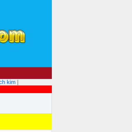
ch kim
|