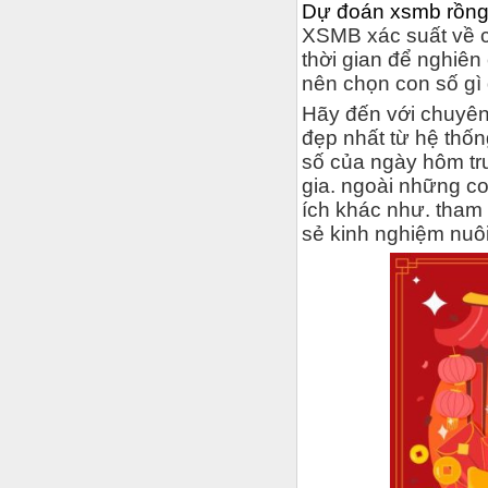
Dự đoán xsmb rồng
XSMB xác suất về c
thời gian để nghiên
nên chọn con số gì 
Hãy đến với chuyê
đẹp nhất từ hệ thốn
số của ngày hôm tr
gia. ngoài những c
ích khác như. tham
sẻ kinh nghiệm nuôi