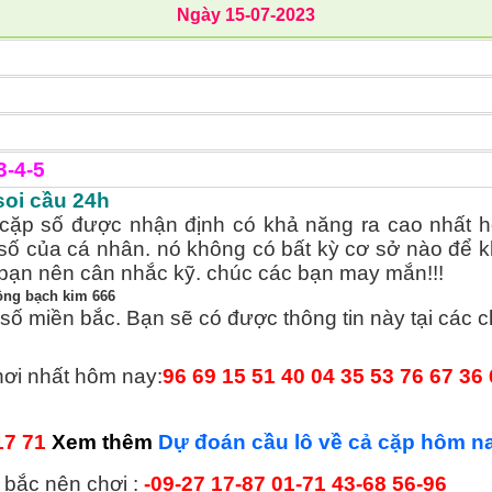
Ngày 15-07-2023
3-4-5
soi cầu 24h
 cặp số được nhận định có khả năng ra cao nhất 
ố của cá nhân. nó không có bất kỳ cơ sở nào để k
 bạn nên cân nhắc kỹ. chúc các bạn may mắn!!!
ồng bạch kim 666
số miền bắc. Bạn sẽ có được thông tin này tại các
hơi nhất hôm nay:
96 69 15 51 40 04 35 53 76 67 36 
17 71
Xem thêm
Dự đoán cầu lô về cả cặp hôm n
 bắc nên chơi :
-09-27 17-87 01-71 43-68 56-96