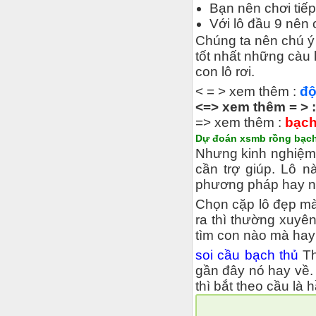
Bạn nên chơi tiếp
Với lô đầu 9 nên 
Chúng ta nên chú ý 
tốt nhất những càu 
con lô rơi.
< = > xem thêm :
độ
<=> xem thêm = > :
=> xem thêm :
bạch
Dự đoán xsmb rồng bạch 
Nhưng kinh nghiệm c
cần trợ giúp. Lô n
phương pháp hay n
Chọn cặp lô đẹp mà
ra thì thường xuyên
tìm con nào mà hay 
soi cầu bạch thủ
Th
gần đây nó hay về. 
thì bắt theo cầu l