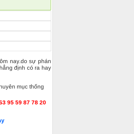
hôm nay.do sự phán
hẳng định có ra hay
 chuyên mục thống
63 95 59 87 78 20
ay