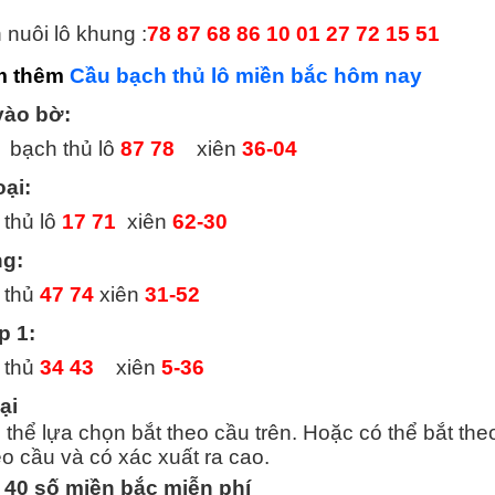
nuôi lô khung :
78 87 68 86 10 01 27 72 15 51
m thêm
Cầu bạch thủ lô miền bắc hôm nay
vào bờ:
1
bạch thủ lô
87 78
xiên
36-04
ại:
thủ lô
17 71
xiên
62-30
ng:
 thủ
47 74
xiên
31-52
p 1:
 thủ
34 43
xiên
5-36
ại
 thể lựa chọn bắt theo cầu trên. Hoặc có thể bắt the
o cầu và có xác xuất ra cao.
40 số miền bắc miễn phí