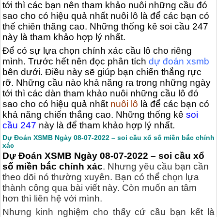
tới thì các bạn nên tham khảo nuôi những cầu đó
sao cho có hiệu quả nhất nuôi lô là để các bạn có
thể chiên thăng cao. Những thống kê soi cầu 247
này là tham khảo hợp lý nhất.
Để có sự lựa chọn chính xác cầu lô cho riêng
mình. Trước hết nên đọc phân tích
dự đoán xsmb
bên dưới. Điều này sẽ giúp bạn chiến thắng rực
rỡ. Những cầu nào khả năng ra trong những ngày
tới thì các dàn tham khảo nuôi những cầu lô đó
sao cho có hiệu quả nhất
nuôi lô
là để các bạn có
khả năng chiến thắng cao. Những thống kê
soi
cầu 247
này là để tham khảo hợp lý nhất.
Dự Đoán XSMB Ngày 08-07-2022 – soi cầu xổ số miền bắc chính
xác
Dự Đoán XSMB Ngày 08-07-2022 – soi cầu xổ
số miền bắc chính xác
. Nhưng yêu cầu bạn cần
theo dõi nó thường xuyên. Bạn có thể chọn lựa
thành công qua bài viết này. Còn muốn an tâm
hơn thì liên hệ với mình.
Nhưng kinh nghiệm cho thấy cứ cầu bạn kết là