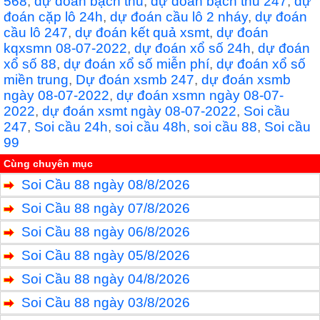
o
e
568
,
dự đoán bạch thủ
,
dự đoán bạch thủ 247
,
dự
đoán cặp lô 24h
,
dự đoán cầu lô 2 nháy
,
dự đoán
o
cầu lô 247
,
dự đoán kết quả xsmt
,
dự đoán
k
kqxsmn 08-07-2022
,
dự đoán xổ số 24h
,
dự đoán
xổ số 88
,
dự đoán xổ số miễn phí
,
dự đoán xổ số
miền trung
,
Dự đoán xsmb 247
,
dự đoán xsmb
ngày 08-07-2022
,
dự đoán xsmn ngày 08-07-
2022
,
dự đoán xsmt ngày 08-07-2022
,
Soi cầu
247
,
Soi cầu 24h
,
soi cầu 48h
,
soi cầu 88
,
Soi cầu
99
Cùng chuyên mục
Soi Cầu 88 ngày 08/8/2026
Soi Cầu 88 ngày 07/8/2026
Soi Cầu 88 ngày 06/8/2026
Soi Cầu 88 ngày 05/8/2026
Soi Cầu 88 ngày 04/8/2026
Soi Cầu 88 ngày 03/8/2026