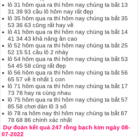
lô 31 hôm qua ra thì hôm nay chúng ta bắt 13
31 39 93 cầu lô hôm nay rất đẹp
lô 35 hôm qua ra thì hôm nay chúng ta bắt 35
53 36 63 cũng rất hay về
lô 41 hôm qua ra thì hôm nay chúng ta bắt 14
41 34 43 khả năng ăn cao
lô 52 hôm qua ra thì hôm nay chúng ta bắt 25
52 15 51 cầu lô 2 nháy
lô 54 hôm qua ra thì hôm nay chúng ta bắt 53
54 45 58 cũng rất đẹp
lô 56 hôm qua ra thì hôm nay chúng ta bắt 56
65 57 về ít nhất 1 con
lô 71 hôm qua ra thì hôm nay chúng ta bắt 17
73 78 hay ra cùng nhau
lô 75 hôm qua ra thì hôm nay chúng ta bắt 57
85 58 chơi dàn lô 3 số
lô 78 ra hôm nay thì hôm nay chúng ta bắt 87
78 68 86 chính xác nhất
Dự đoán kết quả 247 rồng bạch kim ngày 08-
07-2022