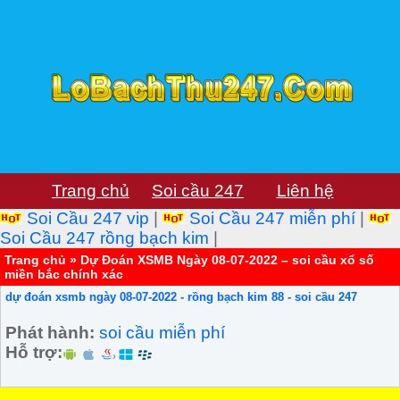
Trang chủ
Soi cầu 247
Liên hệ
Soi Cầu 247 vip
|
Soi Cầu 247 miễn phí
|
Soi Cầu 247 rồng bạch kim
|
Trang chủ
»
Dự Đoán XSMB Ngày 08-07-2022 – soi cầu xổ số
miền bắc chính xác
dự đoán xsmb ngày 08-07-2022 - rồng bạch kim 88 - soi cầu 247
Phát hành:
soi cầu miễn phí
Hỗ trợ: