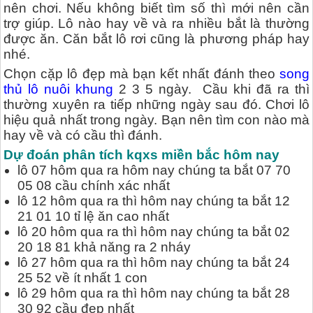
nên chơi. Nếu không biết tìm số thì mới nên cần
trợ giúp. Lô nào hay về và ra nhiều bắt là thường
được ăn. Căn bắt lô rơi cũng là phương pháp hay
nhé.
Chọn cặp lô đẹp mà bạn kết nhất đánh theo
song
thủ lô nuôi khung
2 3 5 ngày. Cầu khi đã ra thì
thường xuyên ra tiếp những ngày sau đó. Chơi lô
hiệu quả nhất trong ngày. Bạn nên tìm con nào mà
hay về và có cầu thì đánh.
Dự đoán phân tích kqxs miền bắc hôm nay
lô 07 hôm qua ra hôm nay chúng ta bắt 07 70
05 08 cầu chính xác nhất
lô 12 hôm qua ra thì hôm nay chúng ta bắt 12
21 01 10 tỉ lệ ăn cao nhất
lô 20 hôm qua ra thì hôm nay chúng ta bắt 02
20 18 81 khả năng ra 2 nháy
lô 27 hôm qua ra thì hôm nay chúng ta bắt 24
25 52 về ít nhất 1 con
lô 29 hôm qua ra thì hôm nay chúng ta bắt 28
30 92 cầu đẹp nhất