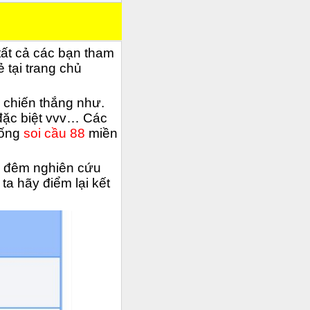
i tất cả các bạn tham
 tại trang chủ
 chiến thắng như.
 đặc biệt vvv… Các
hống
soi cầu 88
miền
y đêm nghiên cứu
ta hãy điểm lại kết