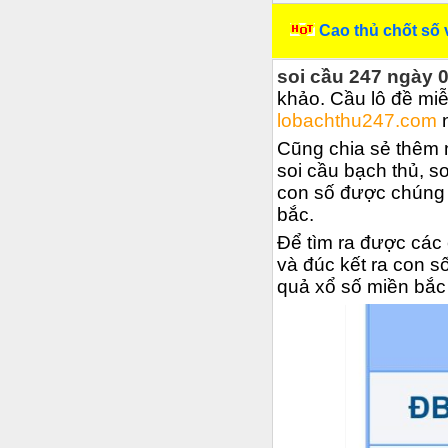
Cao thủ chốt số
soi cầu 247 ngày 
khảo. Cầu lô đề miễ
lobachthu247.com
n
Cũng chia sẻ thêm n
soi cầu bạch thủ, s
con số được chúng t
bắc.
Để tìm ra được các
và đúc kết ra con s
quả xổ số miền bắc