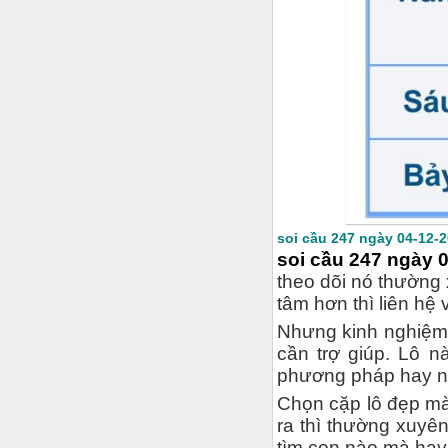
soi cầu 247 ngày 04-12-
soi cầu 247 ngày 
theo dõi nó thường
tâm hơn thì liên hệ 
Nhưng kinh nghiệm c
cần trợ giúp. Lô n
phương pháp hay n
Chọn cặp lô đẹp mà
ra thì thường xuyên
tìm con nào mà hay 