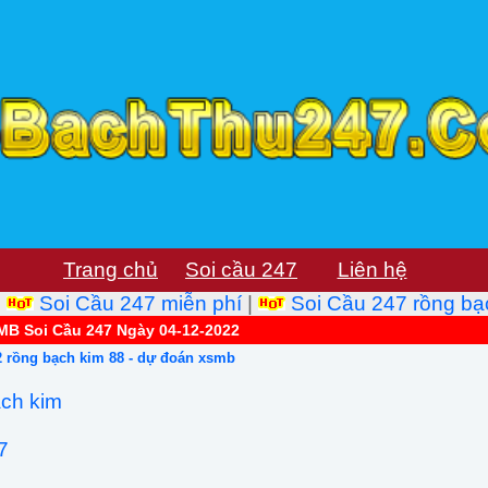
Trang chủ
Soi cầu 247
Liên hệ
|
Soi Cầu 247 miễn phí
|
Soi Cầu 247 rồng bạ
B Soi Cầu 247 Ngày 04-12-2022
22 rồng bạch kim 88 - dự đoán xsmb
ạch kim
7