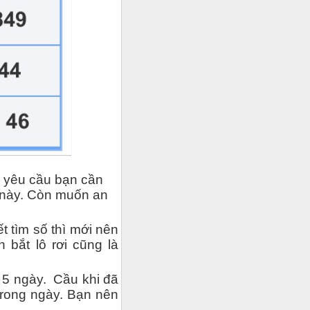
 yêu cầu bạn cần
t này. Còn muốn an
t tìm số thì mới nên
 bắt lô rơi cũng là
 5 ngày. Cầu khi đã
 trong ngày. Bạn nên