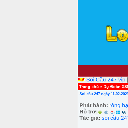
Soi Cầu 247 vip
Trang chủ
»
Dự Đoán XSM
Soi cầu 247 ngày 11-02-20
Phát hành:
rồng b
Hỗ trợ:
Tác giả:
soi cầu 24