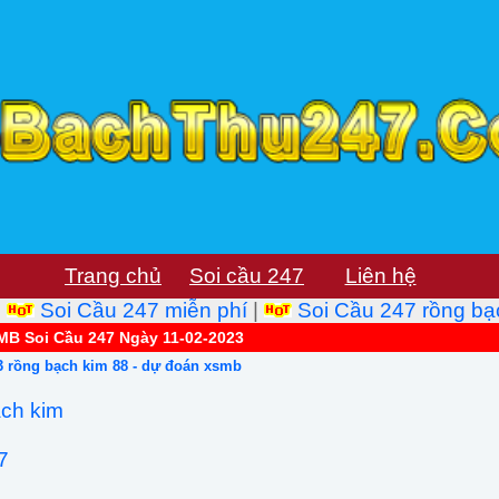
Trang chủ
Soi cầu 247
Liên hệ
|
Soi Cầu 247 miễn phí
|
Soi Cầu 247 rồng bạ
B Soi Cầu 247 Ngày 11-02-2023
23 rồng bạch kim 88 - dự đoán xsmb
ạch kim
7