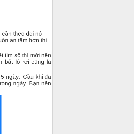
 cần theo dõi nó
uốn an tâm hơn thì
t tìm số thì mới nên
 bắt lô rơi cũng là
 5 ngày. Cầu khi đã
 trong ngày. Bạn nên