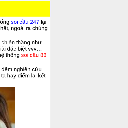
hống
soi cầu 247
lại
nhất, ngoài ra chúng
 chiến thắng như.
iải đặc biệt vvv…
 hệ thống
soi cầu 88
y đêm nghiên cứu
ta hãy điểm lại kết