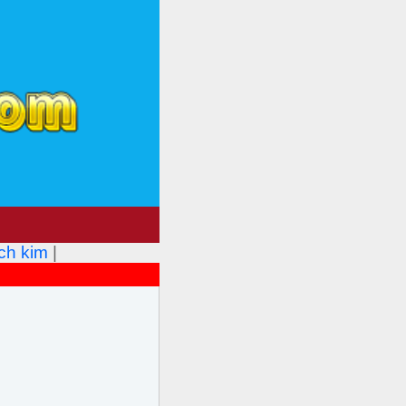
ch kim
|