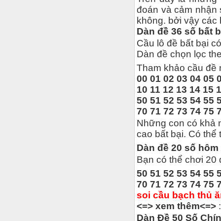
đoán và cảm nhận s
không. bởi vậy các
Dàn đề 36 số bất b
Cầu lô đề bất bại có
Dàn đề chọn lọc the
Tham khảo cầu đề 
00 01 02 03 04 05 
10 11 12 13 14 15 
50 51 52 53 54 55 
70 71 72 73 74 75 
Những con có khả n
cao bất bại. Có thể
Dàn đề 20 số hôm
Bạn có thể chơi 20 
50 51 52 53 54 55 
70 71 72 73 74 75 
soi cầu bạch thủ ă
<=> xem thêm<=>
Dàn Đề 50 Số Chí