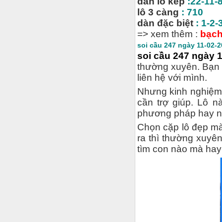
dàn lô kép
:22-11-
lô 3 càng
: 710
dàn đặc biệt
: 1-2-
=> xem thêm :
bạch
soi cầu 247 ngày 11-02-
soi cầu 247 ngày 
thường xuyên. Bạn 
liên hệ với mình.
Nhưng kinh nghiệm c
cần trợ giúp. Lô n
phương pháp hay n
Chọn cặp lô đẹp mà
ra thì thường xuyên
tìm con nào mà hay 