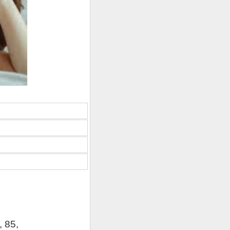
, 85,