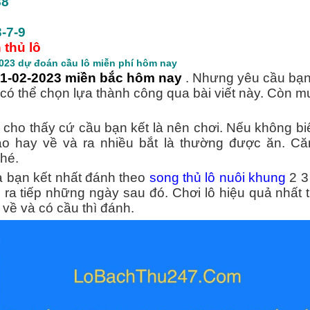
88
3-7-9
 thủ lô
2023 dự đoán cầu lô miễn phí hôm nay
11-02-2023
miền bắc hôm nay
. Nhưng yêu cầu bạn
có thể chọn lựa thành công qua bài viết này. Còn m
ho thấy cứ cầu bạn kết là nên chơi. Nếu không biế
ào hay về và ra nhiều bắt là thường được ăn. Căn
hé.
 bạn kết nhất đánh theo
song thủ lô nuôi khung
2 3
 ra tiếp những ngày sau đó. Chơi lô hiệu quả nhất
về và có cầu thì đánh.