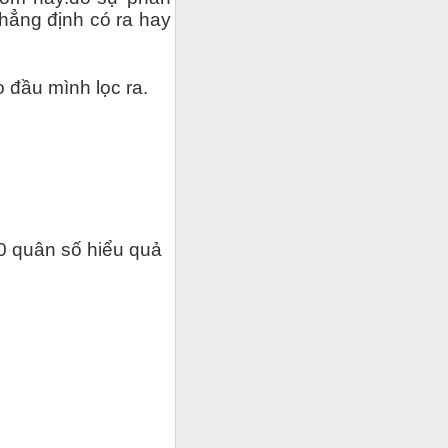
hẳng định có ra hay
o đầu mình lọc ra.
0 quân số hiểu quả