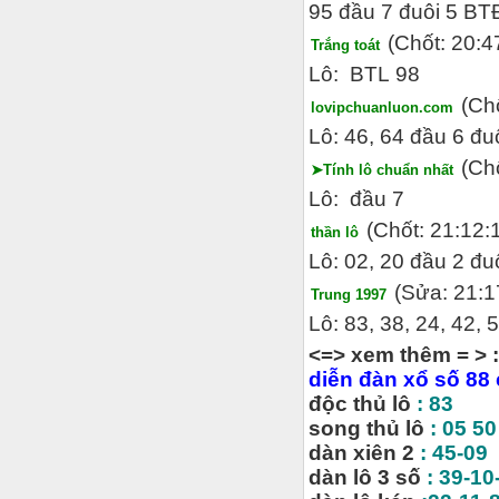
95
đầu
7
đuôi
5
BT
(Chốt: 20:
Trắng toát
Lô:
BTL
98
(Ch
lovipchuanluon.com
Lô:
46, 64
đầu
6
đu
(Ch
➤Tính lô chuẩn nhất
Lô:
đầu
7
(Chốt: 21:12:
thần lô
Lô:
02, 20
đầu
2
đu
(Sửa: 21:1
Trung 1997
Lô:
83, 38, 24, 42, 
<=> xem thêm = > :
diễn đàn xổ số 88
độc thủ lô
: 83
song thủ lô
: 05 50
dàn xiên 2
: 45-09
dàn lô 3 số
: 39-10