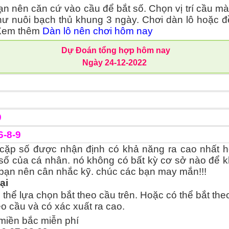
n nên căn cứ vào cầu để bắt số. Chọn vị trí cầu m
hư nuôi bạch thủ khung 3 ngày. Chơi dàn lô hoặc đề
 Xem thêm
Dàn lô nên chơi hôm nay
Dự Đoán tổng hợp hôm nay
Ngày 24-12-2022
9
6-8-9
 cặp số được nhận định có khả năng ra cao nhất 
ố của cá nhân. nó không có bất kỳ cơ sở nào để k
 bạn nên cân nhắc kỹ. chúc các bạn may mắn!!!
ại
 thể lựa chọn bắt theo cầu trên. Hoặc có thể bắt the
o cầu và có xác xuất ra cao.
miền bắc miễn phí