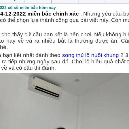
2022 xổ số miền bắc hôm nay
24-12-2022 miền bắc chính xác
. Nhưng yêu cầu bạ
có thể chọn lựa thành công qua bài viết này. Còn m
ho thấy cứ cầu bạn kết là nên chơi. Nếu không biế
ào hay về và ra nhiều bắt là thường được ăn. Căn
hé.
 bạn kết nhất đánh theo
song thủ lô nuôi khung
2 3
 ra tiếp những ngày sau đó. Chơi lô hiệu quả nhất
về và có cầu thì đánh.