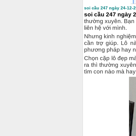
soi cầu 247 ngày 24-12-
soi cầu 247 ngày 
thường xuyên. Bạn 
liên hệ với mình.
Nhưng kinh nghiệm c
cần trợ giúp. Lô n
phương pháp hay n
Chọn cặp lô đẹp mà
ra thì thường xuyên
tìm con nào mà hay 