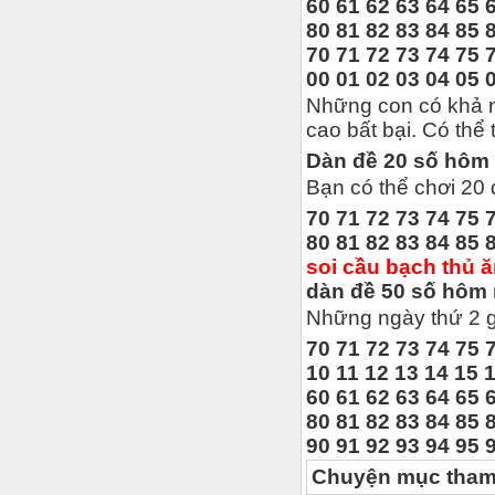
60 61 62 63 64 65 
80 81 82 83 84 85 
70 71 72 73 74 75 
00 01 02 03 04 05 
Những con có khả n
cao bất bại. Có thể
Dàn đề 20 số hôm
Bạn có thể chơi 20 
70 71 72 73 74 75 
80 81 82 83 84 85 
soi cầu bạch thủ ă
dàn đề 50 số hôm
Những ngày thứ 2 gầ
70 71 72 73 74 75 
10 11 12 13 14 15 
60 61 62 63 64 65 
80 81 82 83 84 85 
90 91 92 93 94 95 
Chuyện mục tha