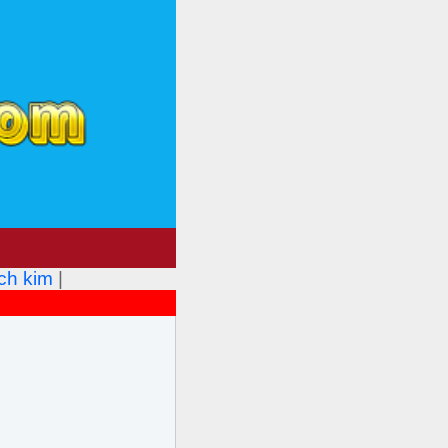
ch kim
|