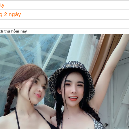
ày
g 2 ngày
ạch thủ hôm nay