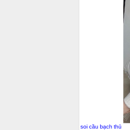
soi cầu bạch thủ