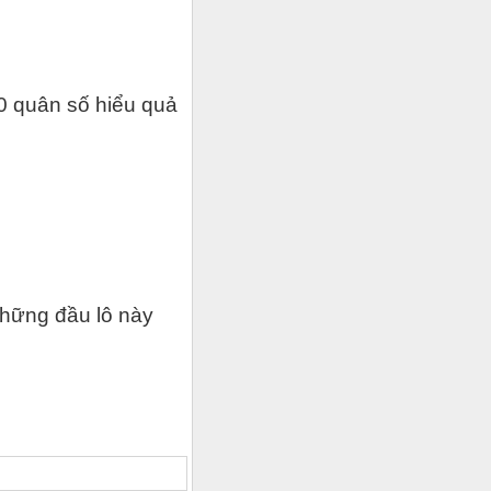
0 quân số hiểu quả
những đầu lô này