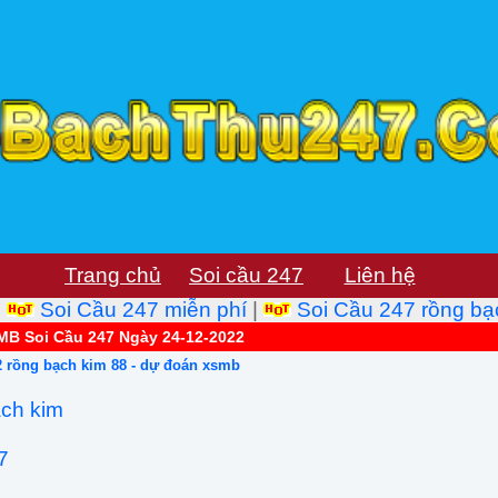
Trang chủ
Soi cầu 247
Liên hệ
|
Soi Cầu 247 miễn phí
|
Soi Cầu 247 rồng bạ
B Soi Cầu 247 Ngày 24-12-2022
22 rồng bạch kim 88 - dự đoán xsmb
ạch kim
7