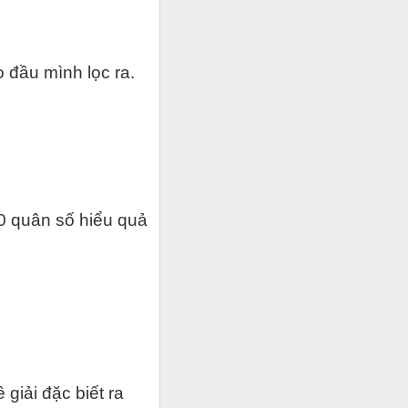
o đầu mình lọc ra.
0 quân số hiểu quả
giải đặc biết ra