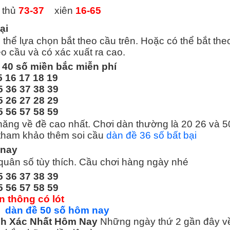
 thủ
73-37
xiên
16-65
ại
 thể lựa chọn bắt theo cầu trên. Hoặc có thể bắt the
o cầu và có xác xuất ra cao.
40 số miền bắc miễn phí
5 16 17 18 19
5 36 37 38 39
5 26 27 28 29
5 56 57 58 59
ăng về đề cao nhất. Chơi dàn thường là 20 26 và 5
 tham khảo thêm soi cầu
dàn đề 36 số bất bại
 nay
quân số tùy thích. Cầu chơi hàng ngày nhé
5 36 37 38 39
5 56 57 58 59
n thông có lót
:
dàn đề 50 số hôm nay
nh Xác Nhất Hôm Nay
Những ngày thứ 2 gần đây về 