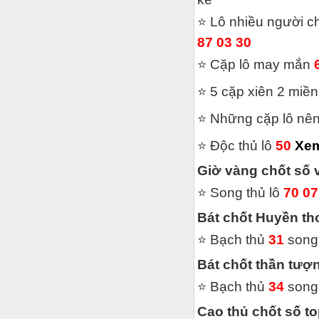
⭐ Lô nhiều người c
87 03 30
⭐ Cặp lô may mắn
⭐ 5 cặp xiên 2 miền
⭐ Những cặp lô nên 
⭐ Độc thủ lô
50
Xe
Giờ vàng chốt số 
⭐ Song thủ lô
70 0
Bát chốt Huyền tho
⭐ Bạch thủ
31
song 
Bát chốt thần tượ
⭐ Bạch thủ
34
song
Cao thủ chốt số to