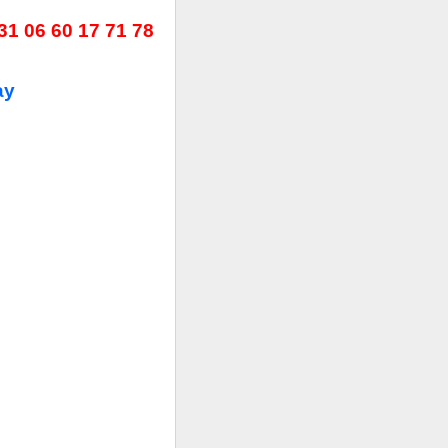
31 06 60 17 71 78
ay