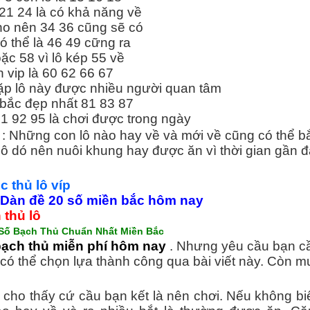
 21 24 là có khả năng về
cho nên 34 36 cũng sẽ có
ó thể là 46 49 cững ra
ặc 58 vì lô kép 55 về
 vip là 60 62 66 67
cặp lô này được nhiều người quan tâm
 bắc đẹp nhất 81 83 87
91 92 95 là chơi được trong ngày
: Những con lô nào hay về và mới về cũng có thể bắt l
lô dó nên nuôi khung hay được ăn vì thời gian gần
c thủ lô víp
Dàn đề 20 số miền bắc hôm nay
 thủ lô
Số Bạch Thủ Chuẩn Nhất Miền Bắc
bạch thủ miễn phí
hôm nay
. Nhưng yêu cầu bạn cầ
có thể chọn lựa thành công qua bài viết này. Còn m
ho thấy cứ cầu bạn kết là nên chơi. Nếu không biế