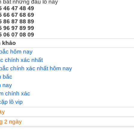
n bắt những đầu lô này
5 46 47 48 49
5 66 67 68 69
5 86 87 88 89
5 96 97 89 99
5 06 07 08 09
m khảo
 bắc hôm nay
c chính xác nhất
bắc chính xác nhất hôm nay
n bắc
m nay
im chính xác
ặp lô vip
ày
g 2 ngày