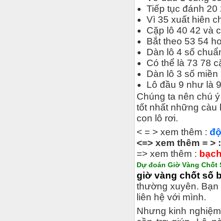
Tiếp tục đánh 20
Vì 35 xuất hiên 
Cặp lô 40 42 và c
Bắt theo 53 54 ho
Dàn lô 4 số chuẩn
Có thể là 73 78 
Dàn lô 3 số miền
Lô đầu 9 như là 
Chúng ta nên chú ý 
tốt nhất những càu 
con lô rơi.
< = > xem thêm :
độ
<=> xem thêm = > :
=> xem thêm :
bạch
Dự đoán Giờ Vàng Chốt 
giờ vàng chốt số 
thường xuyên. Bạn 
liên hệ với mình.
Nhưng kinh nghiệm c