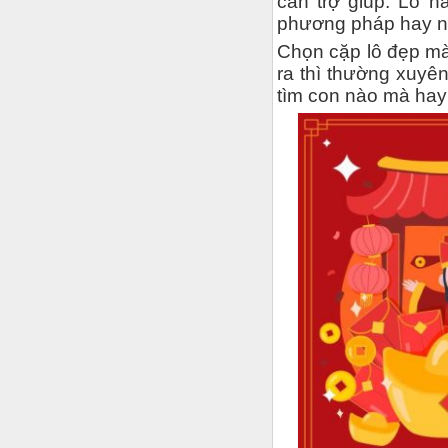
cần trợ giúp. Lô n
phương pháp hay n
Chọn cặp lô đẹp mà
ra thì thường xuyên
tìm con nào mà hay 