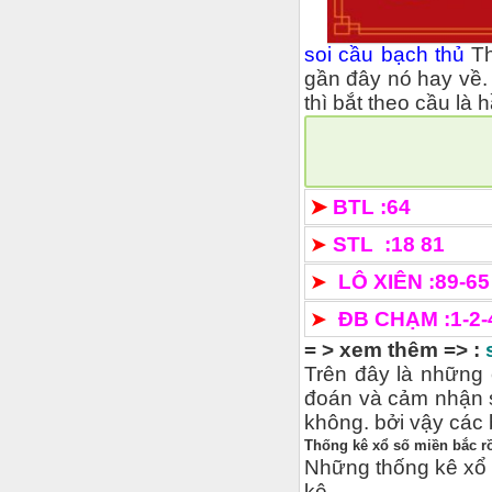
soi cầu bạch thủ
Th
gần đây nó hay về. 
thì bắt theo cầu l
➤
BTL :64
➤
STL
:18 81
➤
LÔ XIÊN :89-65
➤
ĐB CHẠM :1-2-
= > xem thêm => :
Trên đây là những
đoán và cảm nhận s
không. bởi vậy các
Thống kê xổ số miền bắc r
Những thống kê xổ 
kê