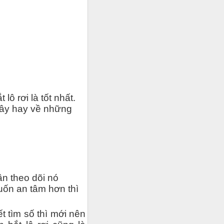
ô rơi là tốt nhất.
 đây hay về những
n theo dõi nó
uốn an tâm hơn thì
t tìm số thì mới nên