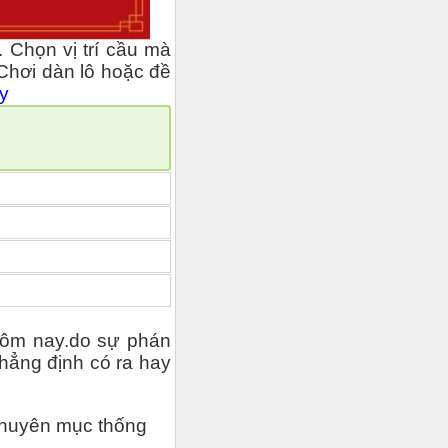
 Chọn vị trí cầu mà
 Chơi dàn lô hoặc đề
y
hôm nay.do sự phán
hẳng định có ra hay
 chuyên mục thống