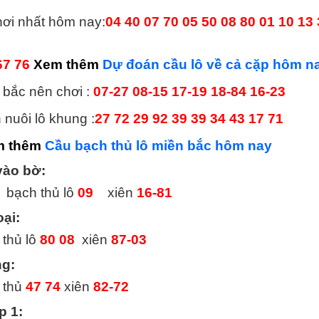
hơi nhất hôm nay:
04 40 07 70 05 50 08 80 01 10 13 
67 76
Xem thêm
Dự đoán cầu lô về cả cặp hôm n
 bắc nên chơi :
07-27 08-15 17-19 18-84 16-23
nuôi lô khung :
27 72 29 92 39 39 34 43 17 71
m thêm
Cầu bạch thủ lô miền bắc hôm nay
vào bờ:
7
bạch thủ lô
09
xiên
16-81
ại:
thủ lô
80 08
xiên
87-03
ng:
 thủ
47 74
xiên
82-72
p 1: