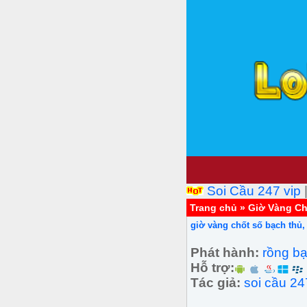
Soi Cầu 247 vip
Trang chủ
»
Giờ Vàng Ch
giờ vàng chốt số bạch thủ
Phát hành:
rồng b
Hỗ trợ:
Tác giả:
soi cầu 24